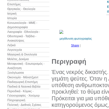
Κ
Επιστήμες
Ε
Θρησκείες - Θεολογία
I
Ιατρική
Ιστορία
10%
έκπτωση
Κοινωνιολογία - ΜΜΕ -
Δημοσιογραφία
Λαογραφία - Εθνολογία -
Οδοιπορικά - Ταξίδια -
μεγέθυνση φωτογραφίας
Ανακαλύψεις
Λεξικά
Share
|
Λογοτεχνία
Μαγειρική & Οινολογία
Μελέτες, Δοκίμια
Περιγραφή
Μεταφυσική - Εσωτερισμός -
Αναζήτηση
Ένας νεκρός δικαστής.
Ξενόγλωσσα
γεμάτη ψεύτες. Όταν η
Οικονομία - Μάνατζμεντ
Παιδαγωγική Επιστήμη
υπόθεση ανθρωποκτονία
Παιδικά & Νεανικά Βιβλία
προκληθεί: το θύμα είν
Περιοδικά - Κόμικς -
Γελοιογραφίες - Χιούμορ
Πρόκειται για μια υπόθ
Πληροφορική
κατηγορούμενος όμως, ο
Πολιτική - Διεθνείς Σχέσεις