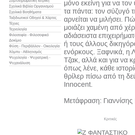
Συμπληρωματική Ιατρική
μόνο εκείνη για να τον
Σχολικά Βιβλία Οργανισμού
τα πάντα: τον σύζυγό 
Σχολικά Βοηθήματα
αρνείται να μιλήσει. Πώ
Ταξιδιωτικοί Οδηγοί & Χάρτες
Τέχνες
μοιάζει χαμένη από χέρι
Τεχνολογία
αδιάσειστα επιχειρήματ
Φιλοσοφία - Φιλοσοφικό
Δοκίμιο
ή τους άλλους δικηγόρο
Φύση - Περιβάλλον - Οικολογία
ενόρκους. Ξαφνικά, η Λ
Χόμπυ - Αθλητισμός
Ψυχολογία - Ψυχιατρική -
Τζακ, αλλά και για να κ
Ψυχανάλυση
όπως λένε, κάθε ιστορί
θρίλερ πίσω από τη δε
Innocent.
Μετάφραση: Γιαννίσης
Δείτε ακόμα
Κριτικές