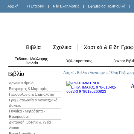
Αρχική
|
H Εταιρεία
|
Νέα Εκδηλώσεις
|
Εφημερίδα Πολιτισμικά
|
Βιβλία
Σχολικά
Χαρτικά & Είδη Γραφ
Εκδόσεις Μαλλιάρης-
Βιβλιοπροτάσεις
Bazaar Βιβλ
Παιδεία
Βιβλία
Αρχική
/
Βιβλία
/
Λογοτεχνία
/
Ξένη Πεζογρα
Αρχαία Κείμενα
Βιογραφίες & Μαρτυρίες
Γλωσσολογία & Σημειολογία
Γραμματολογία & Λογοτεχνικό
Δοκίμιο
Γυναίκα - Μητρότητα -
Εγκυμοσύνη
Διατροφή, Βότανα & Υγεία
Δίκαιο
Εγκυκλοπαίδειες