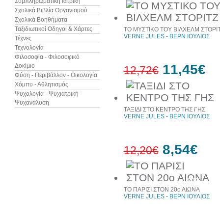
Συμπληρωματική Ιατρική
Σχολικά Βιβλία Οργανισμού
Σχολικά Βοηθήματα
Ταξιδιωτικοί Οδηγοί & Χάρτες
ΤΟ ΜΥΣΤΙΚΟ ΤΟΥ ΒΙΛΧΕΛΜ ΣΤΟΡΙ
VERNE JULES - ΒΕΡΝ ΙΟΥΛΙΟΣ
Τέχνες
Τεχνολογία
Φιλοσοφία - Φιλοσοφικό
11,45€
Δοκίμιο
12,72€
Φύση - Περιβάλλον - Οικολογία
Χόμπυ - Αθλητισμός
Ψυχολογία - Ψυχιατρική -
10%
Ψυχανάλυση
έκπτωση
ΤΑΞΙΔΙ ΣΤΟ ΚΕΝΤΡΟ ΤΗΣ ΓΗΣ
VERNE JULES - ΒΕΡΝ ΙΟΥΛΙΟΣ
8,54€
12,20€
30%
έκπτωση
ΤΟ ΠΑΡΙΣΙ ΣΤΟΝ 20ο ΑΙΩΝΑ
web
VERNE JULES - ΒΕΡΝ ΙΟΥΛΙΟΣ