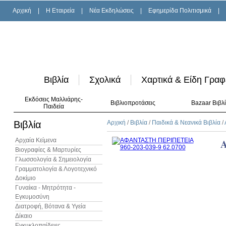
Αρχική
|
H Εταιρεία
|
Νέα Εκδηλώσεις
|
Εφημερίδα Πολιτισμικά
|
Βιβλία
Σχολικά
Χαρτικά & Είδη Γραφ
Εκδόσεις Μαλλιάρης-
Βιβλιοπροτάσεις
Bazaar Βιβλ
Παιδεία
Βιβλία
Αρχική
/
Βιβλία
/
Παιδικά & Νεανικά Βιβλία
/
Αρχαία Κείμενα
Βιογραφίες & Μαρτυρίες
Γλωσσολογία & Σημειολογία
Γραμματολογία & Λογοτεχνικό
Δοκίμιο
Γυναίκα - Μητρότητα -
Εγκυμοσύνη
Διατροφή, Βότανα & Υγεία
Δίκαιο
Εγκυκλοπαίδειες