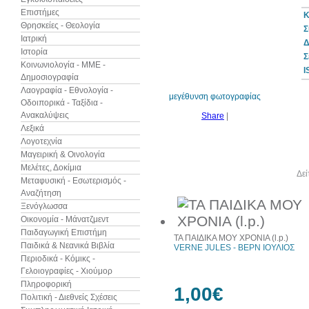
Επιστήμες
Κ
Θρησκείες - Θεολογία
Σ
Ιατρική
Δ
Ιστορία
30%
Σ
έκπτωση
Κοινωνιολογία - ΜΜΕ -
web
I
Δημοσιογραφία
Λαογραφία - Εθνολογία -
μεγέθυνση φωτογραφίας
Οδοιπορικά - Ταξίδια -
Ανακαλύψεις
Share
|
Λεξικά
Λογοτεχνία
Μαγειρική & Οινολογία
Μελέτες, Δοκίμια
Άλλα βιβλία του συγγραφέα
Δεί
Μεταφυσική - Εσωτερισμός -
Αναζήτηση
Ξενόγλωσσα
Οικονομία - Μάνατζμεντ
Παιδαγωγική Επιστήμη
ΤΑ ΠΑΙΔΙΚΑ ΜΟΥ ΧΡΟΝΙΑ (l.p.)
Παιδικά & Νεανικά Βιβλία
VERNE JULES - ΒΕΡΝ ΙΟΥΛΙΟΣ
Περιοδικά - Κόμικς -
Γελοιογραφίες - Χιούμορ
Πληροφορική
1,00€
Πολιτική - Διεθνείς Σχέσεις