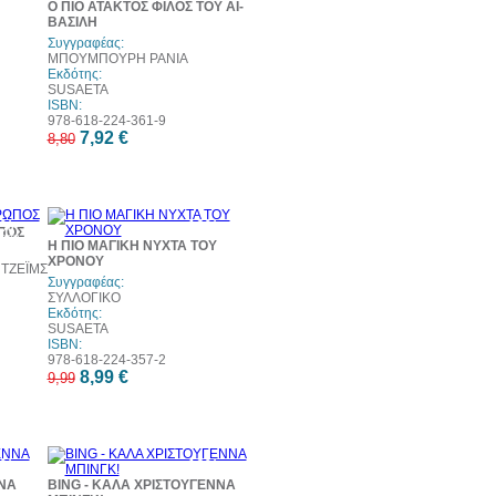
Ο ΠΙΟ ΑΤΑΚΤΟΣ ΦΙΛΟΣ ΤΟΥ ΑΪ-
ΒΑΣΙΛΗ
Συγγραφέας:
ΜΠΟΥΜΠΟΥΡΗ ΡΑΝΙΑ
Εκδότης:
SUSAETA
ISBN:
978-618-224-361-9
7,92 €
8,80
0%
10%
ΠΟΣ
τωση
έκπτωση
Η ΠΙΟ ΜΑΓΙΚΗ ΝΥΧΤΑ ΤΟΥ
ΧΡΟΝΟΥ
 ΤΖΕΪΜΣ
Συγγραφέας:
ΣΥΛΛΟΓΙΚΟ
Εκδότης:
SUSAETA
ISBN:
978-618-224-357-2
8,99 €
9,99
0%
10%
τωση
έκπτωση
ΝΑ
BING - ΚΑΛΑ ΧΡΙΣΤΟΥΓΕΝΝΑ