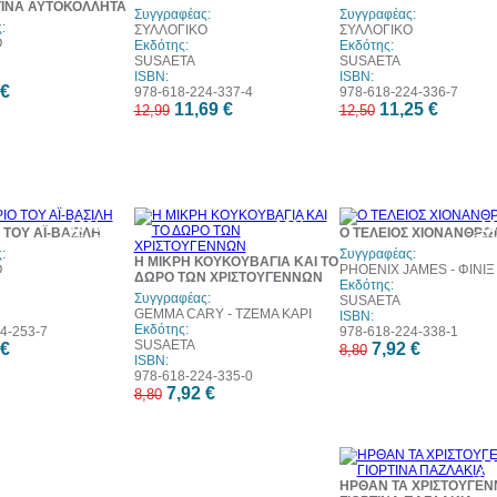
ΤΙΝΑ ΑΥΤΟΚΟΛΛΗΤΑ
Συγγραφέας:
Συγγραφέας:
:
ΣΥΛΛΟΓΙΚΟ
ΣΥΛΛΟΓΙΚΟ
Ο
Εκδότης:
Εκδότης:
SUSAETA
SUSAETA
ISBN:
ISBN:
 €
978-618-224-337-4
978-618-224-336-7
11,69 €
11,25 €
12,99
12,50
10%
10%
1
 ΤΟΥ ΑΪ-ΒΑΣΙΛΗ
Ο ΤΕΛΕΙΟΣ ΧΙΟΝΑΝΘΡΩ
έκπτωση
έκπτωση
έκπ
:
Συγγραφέας:
Η ΜΙΚΡΗ ΚΟΥΚΟΥΒΑΓΙΑ ΚΑΙ ΤΟ
Ο
PHOENIX JAMES - ΦΙΝΙΞ
ΔΩΡΟ ΤΩΝ ΧΡΙΣΤΟΥΓΕΝΝΩΝ
Εκδότης:
Συγγραφέας:
SUSAETA
GEMMA CARY - ΤΖΕΜΑ ΚΑΡΙ
ISBN:
Εκδότης:
4-253-7
978-618-224-338-1
SUSAETA
 €
7,92 €
8,80
ISBN:
978-618-224-335-0
7,92 €
8,80
1
έκπ
ΗΡΘΑΝ ΤΑ ΧΡΙΣΤΟΥΓΕΝ