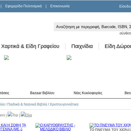
|
Εφημερίδα Πολιτισμικά
|
Επικοινωνία
Είσοδο
σύνθετ
Χαρτικά & Είδη Γραφείου
Παιχνίδια
Είδη Δώρο
τάσεις
Bazaar Βιβλίου
Νέες Κυκλοφορίες
Best
λία
/
Παιδικά & Νεανικά Βιβλία
/
Χριστουγεννιάτικα
lers
|
Top
|
Όλα
10%
10%
1
ΤΟ ΠΝΕΥΜΑ ΤΟΥ ΧΙΟΝΙ
έκπτωση
έκπτωση
έκπ