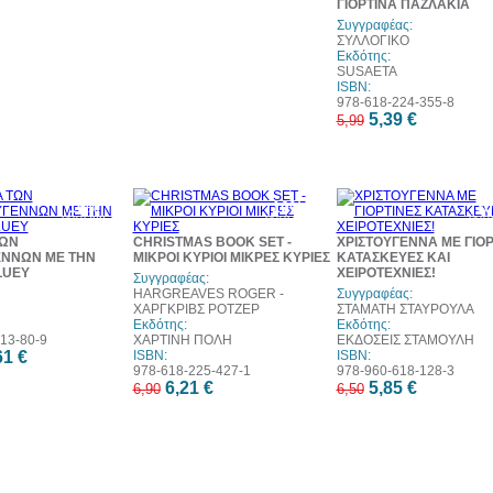
ΓΙΟΡΤΙΝΑ ΠΑΖΛΑΚΙΑ
Συγγραφέας:
ΣΥΛΛΟΓΙΚΟ
Εκδότης:
SUSAETA
ISBN:
978-618-224-355-8
5,39 €
5,99
10%
10%
1
έκπτωση
έκπτωση
έκπ
ΤΩΝ
CHRISTMAS BOOK SET -
ΧΡΙΣΤΟΥΓΕΝΝΑ ΜΕ ΓΙΟΡ
ΕΝΝΩΝ ΜΕ ΤΗΝ
ΜΙΚΡΟΙ ΚΥΡΙΟΙ ΜΙΚΡΕΣ ΚΥΡΙΕΣ
ΚΑΤΑΣΚΕΥΕΣ ΚΑΙ
LUEY
ΧΕΙΡΟΤΕΧΝΙΕΣ!
Συγγραφέας:
HARGREAVES ROGER -
Συγγραφέας:
ΧΑΡΓΚΡΙΒΣ ΡΟΤΖΕΡ
ΣΤΑΜΑΤΗ ΣΤΑΥΡΟΥΛΑ
Εκδότης:
Εκδότης:
13-80-9
ΧΑΡΤΙΝΗ ΠΟΛΗ
ΕΚΔΟΣΕΙΣ ΣΤΑΜΟΥΛΗ
61 €
ISBN:
ISBN:
978-618-225-427-1
978-960-618-128-3
6,21 €
5,85 €
6,90
6,50