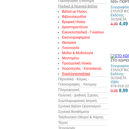
Παιδαγωγική Επιστήμη
500+ ΓΙΟΡ
Παιδικά & Νεανικά Βιβλία
Συγγραφέας
ΣΥΛΛΟΓΙΚ
Βιβλία με Ήχους
Εκδότης:
Βιβλιοπαιχνίδια
SUSAETA
Βρεφική Ηλικία
4,49
4,99
Δραστηριοτήτων
Εγκυκλοπαιδικά - Γνώσεων
Εικονογραφημένα
Θεατρικά
Λογοτεχνία
Μύθοι & Μυθολογία
Μυστηρίου
ΣΤΟ ΧΩΡΙΟ
Προσχολική Ηλικία
Συγγραφέας
Χειροτεχνίες - Κατασκευές
ΣΥΛΛΟΓΙΚ
Χριστουγεννιάτικα
Εκδότης:
SUSAETA
Περιοδικά - Κόμικς -
ISBN:
Γελοιογραφίες - Χιούμορ
978-618-22
Πληροφορική
8,99
9,99
Πολιτική - Διεθνείς Σχέσεις
Συμπληρωματική Ιατρική
Σχολικά Βιβλία Οργανισμού
Σχολικά Βοηθήματα
Ταξιδιωτικοί Οδηγοί & Χάρτες
Τέχνες
Τεχνολογία