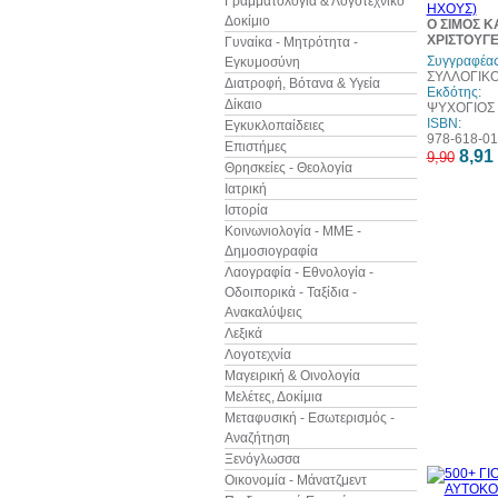
Γραμματολογία & Λογοτεχνικό
Δοκίμιο
Ο ΣΙΜΟΣ Κ
ΧΡΙΣΤΟΥΓΕ
Γυναίκα - Μητρότητα -
Συγγραφέας
Εγκυμοσύνη
ΣΥΛΛΟΓΙΚ
Διατροφή, Βότανα & Υγεία
Εκδότης:
Δίκαιο
ΨΥΧΟΓΙΟΣ
ISBN:
Εγκυκλοπαίδειες
978-618-01
Επιστήμες
8,91
9,90
Θρησκείες - Θεολογία
Ιατρική
Ιστορία
Κοινωνιολογία - ΜΜΕ -
Δημοσιογραφία
Λαογραφία - Εθνολογία -
Οδοιπορικά - Ταξίδια -
Ανακαλύψεις
Λεξικά
Λογοτεχνία
Μαγειρική & Οινολογία
Μελέτες, Δοκίμια
Μεταφυσική - Εσωτερισμός -
Αναζήτηση
Ξενόγλωσσα
Οικονομία - Μάνατζμεντ