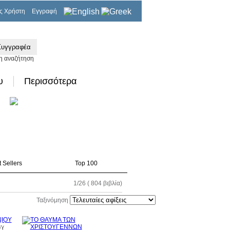
ς Χρήστη
Εγγραφή
0,00€
η αναζήτηση
υ
Περισσότερα
 Sellers
Top 100
1/26 ( 804 βιβλία)
Ταξινόμηση
0%
10%
ΟΥ
τωση
έκπτωση