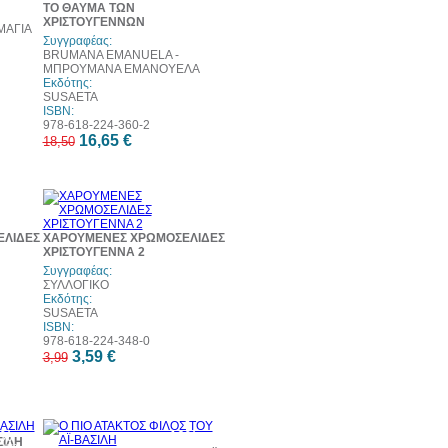
ΤΟ ΘΑΥΜΑ ΤΩΝ
ΧΡΙΣΤΟΥΓΕΝΝΩΝ
ΜΑΓΙΑ
Συγγραφέας:
BRUMANA EMANUELA -
ΜΠΡΟΥΜΑΝΑ ΕΜΑΝΟΥΕΛΑ
Εκδότης:
SUSAETA
ISBN:
978-618-224-360-2
16,65 €
18,50
0%
10%
τωση
έκπτωση
ΛΙΔΕΣ
ΧΑΡΟΥΜΕΝΕΣ ΧΡΩΜΟΣΕΛΙΔΕΣ
ΧΡΙΣΤΟΥΓΕΝΝΑ 2
Συγγραφέας:
ΣΥΛΛΟΓΙΚΟ
Εκδότης:
SUSAETA
ISBN:
978-618-224-348-0
3,59 €
3,99
0%
10%
ΣΙΛΗ
τωση
έκπτωση