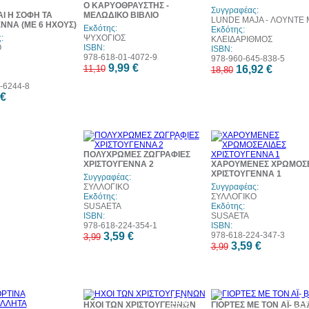
Ο ΚΑΡΥΟΘΡΑΥΣΤΗΣ -
Συγγραφέας:
ΑΙ Η ΣΟΦΗ ΤΑ
ΜΕΛΩΔΙΚΟ ΒΙΒΛΙΟ
LUNDE MAJA - ΛΟΥΝΤΕ 
ΝΝΑ (ΜΕ 6 ΗΧΟΥΣ)
Εκδότης:
Εκδότης:
:
ΨΥΧΟΓΙΟΣ
ΚΛΕΙΔΑΡΙΘΜΟΣ
Ο
ISBN:
ISBN:
978-618-01-4072-9
978-960-645-838-5
9,99 €
11,10
16,92 €
18,80
-6244-8
 €
10%
1
έκπτωση
έκπ
ΠΟΛΥΧΡΩΜΕΣ ΖΩΓΡΑΦΙΕΣ
ΧΡΙΣΤΟΥΓΕΝΝΑ 2
ΧΑΡΟΥΜΕΝΕΣ ΧΡΩΜΟΣΕ
ΧΡΙΣΤΟΥΓΕΝΝΑ 1
Συγγραφέας:
ΣΥΛΛΟΓΙΚΟ
Συγγραφέας:
Εκδότης:
ΣΥΛΛΟΓΙΚΟ
SUSAETA
Εκδότης:
ISBN:
SUSAETA
978-618-224-354-1
ISBN:
3,59 €
978-618-224-347-3
3,99
3,59 €
3,99
10%
10%
1
ΗΧΟΙ ΤΩΝ ΧΡΙΣΤΟΥΓΕΝΝΩΝ
ΓΙΟΡΤΕΣ ΜΕ ΤΟΝ ΑΪ- ΒΑ
έκπτωση
έκπτωση
έκπ