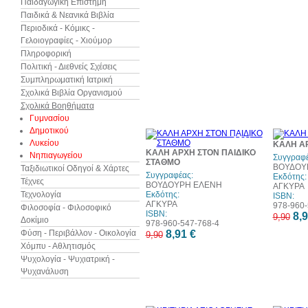
Παιδαγωγική Επιστήμη
Παιδικά & Νεανικά Βιβλία
Περιοδικά - Κόμικς -
Γελοιογραφίες - Χιούμορ
Πληροφορική
Πολιτική - Διεθνείς Σχέσεις
Συμπληρωματική Ιατρική
Σχολικά Βιβλία Οργανισμού
Σχολικά Βοηθήματα
Γυμνασίου
Δημοτικού
10%
Λυκείου
ΚΑΛΗ Α
έκπτωση
ΚΑΛΗ ΑΡΧΗ ΣΤΟΝ ΠΑΙΔΙΚΟ
Νηπιαγωγείου
Συγγραφέ
ΣΤΑΘΜΟ
ΒΟΥΔΟΥ
Ταξιδιωτικοί Οδηγοί & Χάρτες
Συγγραφέας:
Εκδότης:
Τέχνες
ΒΟΥΔΟΥΡΗ ΕΛΕΝΗ
ΑΓΚΥΡΑ
Τεχνολογία
Εκδότης:
ISBN:
ΑΓΚΥΡΑ
978-960-
Φιλοσοφία - Φιλοσοφικό
ISBN:
8,9
9,90
Δοκίμιο
978-960-547-768-4
Φύση - Περιβάλλον - Οικολογία
8,91 €
9,90
Χόμπυ - Αθλητισμός
Ψυχολογία - Ψυχιατρική -
Ψυχανάλυση