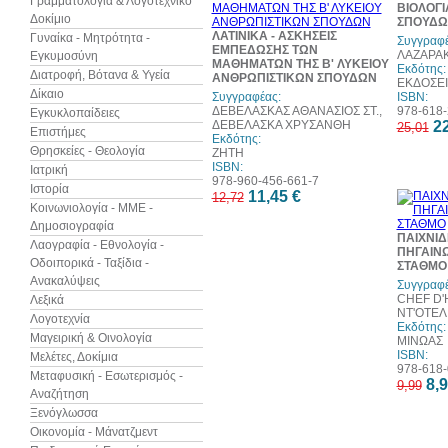
Γραμματολογία & Λογοτεχνικό
ΒΙΟΛΟΓΙ
Δοκίμιο
ΣΠΟΥΔΩ
ΛΑΤΙΝΙΚΑ - ΑΣΚΗΣΕΙΣ
Γυναίκα - Μητρότητα -
Συγγραφέ
ΕΜΠΕΔΩΣΗΣ ΤΩΝ
ΛΑΖΑΡΑ
Εγκυμοσύνη
ΜΑΘΗΜΑΤΩΝ ΤΗΣ Β' ΛΥΚΕΙΟΥ
Εκδότης:
Διατροφή, Βότανα & Υγεία
ΑΝΘΡΩΠΙΣΤΙΚΩΝ ΣΠΟΥΔΩΝ
ΕΚΔΟΣΕΙ
Δίκαιο
Συγγραφέας:
ISBN:
ΔΕΒΕΛΑΣΚΑΣ ΑΘΑΝΑΣΙΟΣ ΣΤ.,
978-618-
Εγκυκλοπαίδειες
ΔΕΒΕΛΑΣΚΑ ΧΡΥΣΑΝΘΗ
22
25,01
Επιστήμες
Εκδότης:
Θρησκείες - Θεολογία
ΖΗΤΗ
ISBN:
Ιατρική
978-960-456-661-7
Ιστορία
11,45 €
12,72
Κοινωνιολογία - ΜΜΕ -
Δημοσιογραφία
ΠΑΙΧΝΙΔΙ
Λαογραφία - Εθνολογία -
ΠΗΓΑΙΝΩ
Οδοιπορικά - Ταξίδια -
ΣΤΑΘΜΟ
Ανακαλύψεις
Συγγραφέ
CHEF D'
Λεξικά
ΝΤ'ΟΤΕΛ
Λογοτεχνία
Εκδότης:
Μαγειρική & Οινολογία
ΜΙΝΩΑΣ
ISBN:
Μελέτες, Δοκίμια
978-618-
Μεταφυσική - Εσωτερισμός -
8,9
9,99
Αναζήτηση
Ξενόγλωσσα
Οικονομία - Μάνατζμεντ