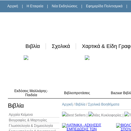
Αρχική
|
H Εταιρεία
|
Νέα Εκδηλώσεις
|
Εφημερίδα Πολιτισμικά
|
Βιβλία
Σχολικά
Χαρτικά & Είδη Γραφ
Εκδόσεις Μαλλιάρης-
Βιβλιοπροτάσεις
Bazaar Βιβλ
Παιδεία
Βιβλία
Αρχική
/
Βιβλία
/
Σχολικά Βοηθήματα
Αρχαία Κείμενα
Best Sellers
|
Νέες Κυκλοφορίες
|
T
Βιογραφίες & Μαρτυρίες
Γλωσσολογία & Σημειολογία
10%
έκπτωση