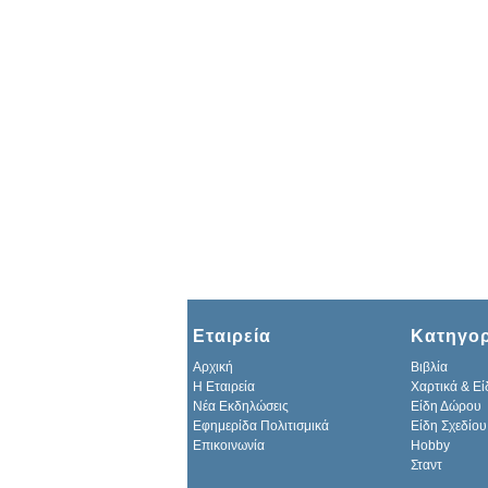
Εταιρεία
Κατηγορ
Αρχική
Βιβλία
H Εταιρεία
Χαρτικά & Εί
Νέα Εκδηλώσεις
Είδη Δώρου
Εφημερίδα Πολιτισμικά
Είδη Σχεδίου
Επικοινωνία
Hobby
Σταντ