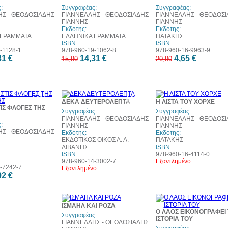
:
Συγγραφέας:
Συγγραφέας:
Σ - ΘΕΟΔΟΣΙΑΔΗΣ
ΓΙΑΝΝΕΛΛΗΣ - ΘΕΟΔΟΣΙΑΔΗΣ
ΓΙΑΝΝΕΛΛΗΣ - ΘΕΟΔΟΣΙ
ΓΙΑΝΝΗΣ
ΓΙΑΝΝΗΣ
Εκδότης:
Εκδότης:
 ΓΡΑΜΜΑΤΑ
ΕΛΛΗΝΙΚΑ ΓΡΑΜΜΑΤΑ
ΠΑΤΑΚΗΣ
ISBN:
ISBN:
-1128-1
978-960-19-1062-8
978-960-16-9963-9
31 €
14,31 €
4,65 €
15,90
20,90
10%
10%
1
ΔΕΚΑ ΔΕΥΤΕΡΟΛΕΠΤΑ
Η ΛΙΣΤΑ ΤΟΥ ΧΟΡΧΕ
έκπτωση
έκπτωση
έκπ
ΙΣ ΦΛΟΓΕΣ ΤΗΣ
Συγγραφέας:
Συγγραφέας:
ΓΙΑΝΝΕΛΛΗΣ - ΘΕΟΔΟΣΙΑΔΗΣ
ΓΙΑΝΝΕΛΛΗΣ - ΘΕΟΔΟΣΙ
:
ΓΙΑΝΝΗΣ
ΓΙΑΝΝΗΣ
Σ - ΘΕΟΔΟΣΙΑΔΗΣ
Εκδότης:
Εκδότης:
ΕΚΔΟΤΙΚΟΣ ΟΙΚΟΣ Α. Α.
ΠΑΤΑΚΗΣ
ΛΙΒΑΝΗΣ
ISBN:
ISBN:
978-960-16-4114-0
978-960-14-3002-7
Εξαντλημένο
-7242-7
Εξαντλημένο
92 €
30%
1
ΙΣΜΑΗΛ ΚΑΙ ΡΟΖΑ
έκπτωση
έκπ
Ο ΛΑΟΣ ΕΙΚΟΝΟΓΡΑΦΕΙ
web
Συγγραφέας:
ΙΣΤΟΡΙΑ ΤΟΥ
ΓΙΑΝΝΕΛΛΗΣ - ΘΕΟΔΟΣΙΑΔΗΣ