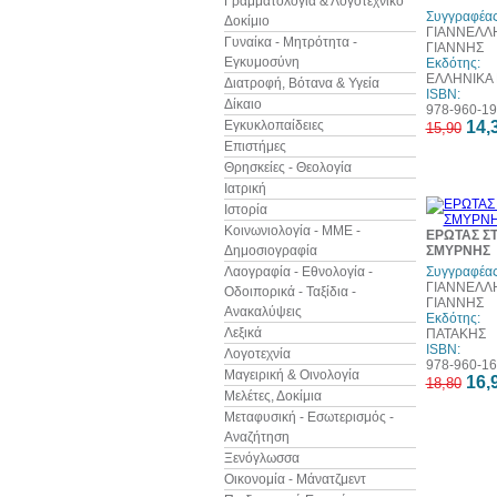
Γραμματολογία & Λογοτεχνικό
Συγγραφέας
Δοκίμιο
ΓΙΑΝΝΕΛΛΗ
Γυναίκα - Μητρότητα -
ΓΙΑΝΝΗΣ
Εγκυμοσύνη
Εκδότης:
ΕΛΛΗΝΙΚΑ
Διατροφή, Βότανα & Υγεία
ISBN:
Δίκαιο
978-960-19
Εγκυκλοπαίδειες
14,
15,90
Επιστήμες
Θρησκείες - Θεολογία
Ιατρική
Ιστορία
Κοινωνιολογία - ΜΜΕ -
ΕΡΩΤΑΣ ΣΤ
Δημοσιογραφία
ΣΜΥΡΝΗΣ
Λαογραφία - Εθνολογία -
Συγγραφέας
ΓΙΑΝΝΕΛΛΗ
Οδοιπορικά - Ταξίδια -
ΓΙΑΝΝΗΣ
Ανακαλύψεις
Εκδότης:
Λεξικά
ΠΑΤΑΚΗΣ
ISBN:
Λογοτεχνία
978-960-16
Μαγειρική & Οινολογία
16,
18,80
Μελέτες, Δοκίμια
Μεταφυσική - Εσωτερισμός -
Αναζήτηση
Ξενόγλωσσα
Οικονομία - Μάνατζμεντ