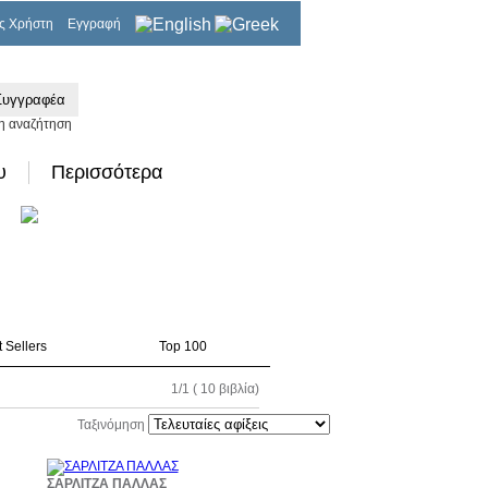
ς Χρήστη
Εγγραφή
0,00€
η αναζήτηση
υ
Περισσότερα
 Sellers
Top 100
1/1 ( 10 βιβλία)
Ταξινόμηση
8%
10%
ΣΑΡΛΙΤΖΑ ΠΑΛΛΑΣ
τωση
έκπτωση