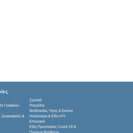
ίες
Σχολικά
δη Γραφείου
Παιχνίδια
Multimedia, Ήχος & Εικόνα
, Ζωγραφικής &
Αναλώσιμα & Είδη Η/Υ
Εποχιακά
Είδη Προστασίας Covid-19 &
Πρώτων Βοηθειών