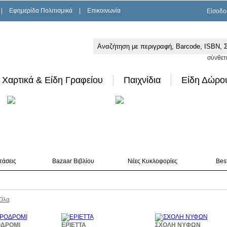
|
Εφημερίδα Πολιτισμικά
|
Επικοινωνία
Είσοδο
σύνθετ
Χαρτικά & Είδη Γραφείου
Παιχνίδια
Είδη Δώρο
τάσεις
Bazaar Βιβλίου
Νέες Κυκλοφορίες
Best
Όλα
10%
10%
7
ΟΔΡΟΜΙ
ΕΡΙΕΤΤΑ
ΣΧΟΛΗ ΝΥΦΩΝ
έκπτωση
έκπτωση
έκπ