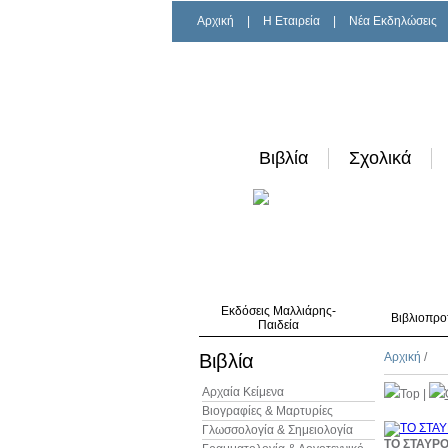
Αρχική
|
H Εταιρεία
|
Νέα Εκδηλώσεις
Βιβλία
Σχολικά
Εκδόσεις Μαλλιάρης-
Βιβλιοπρο
Παιδεία
Βιβλία
Αρχική
/
Αρχαία Κείμενα
Top
|
Βιογραφίες & Μαρτυρίες
Γλωσσολογία & Σημειολογία
ΤΟ ΣΤΑΥΡ