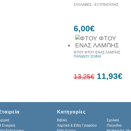
ΣΥΛΛΑΒΕΣ - ΕΞΥΠΝΟΥΛΗΣ
6,00€
ΦΤΟΥ ΦΤΟΥ ΕΝΑΣ ΛΑΜΠΗΣ
ΠΑΝΙΔΟΥ ΣΟΦΙΑ
11,93€
13,25€
10%
έκπτωση
Εταιρεία
Κατηγορίες
Αρχική
Βιβλία
Σχολικά
H Εταιρεία
Χαρτικά & Είδη Γραφείου
Παιχνίδια
Νέα Εκδηλώσεις
Είδη Δώρου
Multimedia, Ήχ