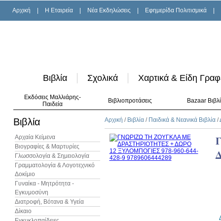
Αρχική
|
H Εταιρεία
|
Νέα Εκδηλώσεις
|
Εφημερίδα Πολιτισμικά
|
Βιβλία
Σχολικά
Χαρτικά & Είδη Γραφ
Εκδόσεις Μαλλιάρης-
Βιβλιοπροτάσεις
Bazaar Βιβλ
Παιδεία
Βιβλία
Αρχική
/
Βιβλία
/
Παιδικά & Νεανικά Βιβλία
/
Αρχαία Κείμενα
Βιογραφίες & Μαρτυρίες
Γλωσσολογία & Σημειολογία
Γραμματολογία & Λογοτεχνικό
Δοκίμιο
Γυναίκα - Μητρότητα -
Εγκυμοσύνη
Διατροφή, Βότανα & Υγεία
Δίκαιο
Εγκυκλοπαίδειες