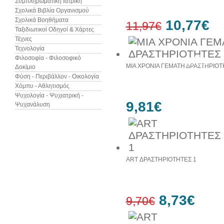
Συμπληρωματική Ιατρική
Σχολικά Βιβλία Οργανισμού
Σχολικά Βοηθήματα
10,77€
11,97€
Ταξιδιωτικοί Οδηγοί & Χάρτες
Τέχνες
Τεχνολογία
10%
Φιλοσοφία - Φιλοσοφικό
έκπτωση
ΜΙΑ ΧΡΟΝΙΑ ΓΕΜΑΤΗ ΔΡΑΣΤΗΡΙΟΤΗΤ
Δοκίμιο
Φύση - Περιβάλλον - Οικολογία
Χόμπυ - Αθλητισμός
Ψυχολογία - Ψυχιατρική -
9,81€
Ψυχανάλυση
ART ΔΡΑΣΤΗΡΙΟΤΗΤΕΣ 1
8,73€
9,70€
10%