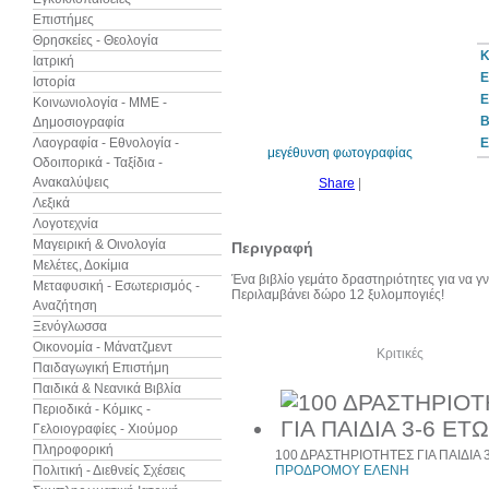
Επιστήμες
Θρησκείες - Θεολογία
Κ
Ιατρική
Ε
Ιστορία
10%
έκπτωση
Ε
Κοινωνιολογία - ΜΜΕ -
B
Δημοσιογραφία
Λαογραφία - Εθνολογία -
Ε
μεγέθυνση φωτογραφίας
Οδοιπορικά - Ταξίδια -
Ανακαλύψεις
Share
|
Λεξικά
Λογοτεχνία
Μαγειρική & Οινολογία
Περιγραφή
Μελέτες, Δοκίμια
Ένα βιβλίο γεμάτο δραστηριότητες για να γν
Μεταφυσική - Εσωτερισμός -
Περιλαμβάνει δώρο 12 ξυλομπογιές!
Αναζήτηση
Ξενόγλωσσα
Οικονομία - Μάνατζμεντ
Δείτε ακόμα
Κριτικές
Παιδαγωγική Επιστήμη
Παιδικά & Νεανικά Βιβλία
Περιοδικά - Κόμικς -
Γελοιογραφίες - Χιούμορ
Πληροφορική
100 ΔΡΑΣΤΗΡΙΟΤΗΤΕΣ ΓΙΑ ΠΑΙΔΙΑ 
Πολιτική - Διεθνείς Σχέσεις
ΠΡΟΔΡΟΜΟΥ ΕΛΕΝΗ