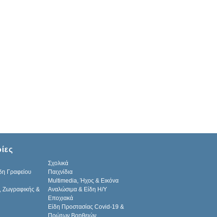
ίες
Σχολικά
δη Γραφείου
Παιχνίδια
Multimedia, Ήχος & Εικόνα
, Ζωγραφικής &
Αναλώσιμα & Είδη Η/Υ
Εποχιακά
Είδη Προστασίας Covid-19 &
Πρώτων Βοηθειών