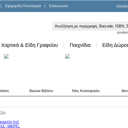
|
Εφημερίδα Πολιτισμικά
|
Επικοινωνία
Είσοδο
σύνθετ
Χαρτικά & Είδη Γραφείου
Παιχνίδια
Είδη Δώρο
τάσεις
Bazaar Βιβλίου
Νέες Κυκλοφορίες
Best
Όλα
10%
έκπτωση