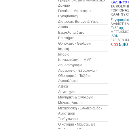
Γραμματολογία & Λογοτεχνικό
Δοκίμιο
ΤΑ ΚΟΣΜΗ
ΓΟΡΓΟΝΑΣ 
Γυναίκα - Μητρότητα -
ΚΑΛΗΝΥΧ
Εγκυμοσύνη
Συγγραφέας
Διατροφή, Βότανα & Υγεία
ΔΑΦΙΩΤΗ 
Δίκαιο
Εκδότης:
ΜΕΤΑΙΧΜΙ
Εγκυκλοπαίδειες
ISBN:
Επιστήμες
978-618-03
Θρησκείες - Θεολογία
5,40
6,00
Ιατρική
Ιστορία
Κοινωνιολογία - ΜΜΕ -
Δημοσιογραφία
Λαογραφία - Εθνολογία -
Οδοιπορικά - Ταξίδια -
Ανακαλύψεις
Λεξικά
Λογοτεχνία
Μαγειρική & Οινολογία
Μελέτες, Δοκίμια
Μεταφυσική - Εσωτερισμός -
Αναζήτηση
Ξενόγλωσσα
Οικονομία - Μάνατζμεντ