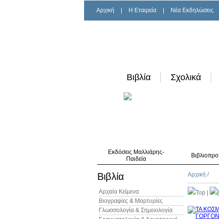
Αρχική
|
H Εταιρεία
|
Νέα Εκδηλώσεις
Βιβλία
Σχολικά
Εκδόσεις Μαλλιάρης-
Βιβλιοπρο
Παιδεία
Βιβλία
Αρχική
/
Αρχαία Κείμενα
Top
|
Βιογραφίες & Μαρτυρίες
Γλωσσολογία & Σημειολογία