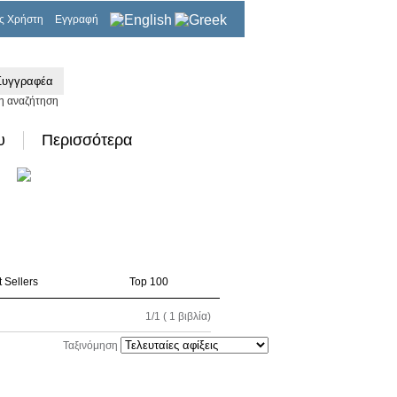
ς Χρήστη
Εγγραφή
0,00€
η αναζήτηση
υ
Περισσότερα
 Sellers
Top 100
1/1 ( 1 βιβλία)
Ταξινόμηση