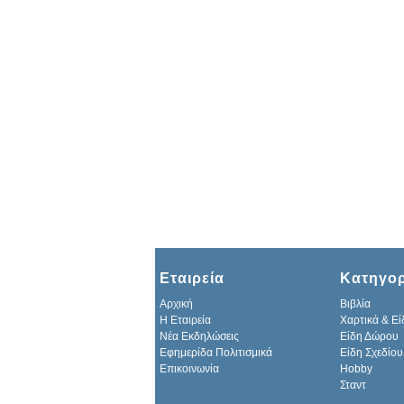
Εταιρεία
Κατηγορ
Αρχική
Βιβλία
H Εταιρεία
Χαρτικά & Εί
Νέα Εκδηλώσεις
Είδη Δώρου
Εφημερίδα Πολιτισμικά
Είδη Σχεδίου
Επικοινωνία
Hobby
Σταντ