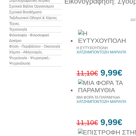
Εικονογράφηση: Σγουρ
Συμπληρωματική Ιατρική
Σχολικά Βιβλία Οργανισμού
Σχολικά Βοηθήματα
Ταξιδιωτικοί Οδηγοί & Χάρτες
Άλλα βιβλία του συγγραφέα
Δεί
Τέχνες
Τεχνολογία
Φιλοσοφία - Φιλοσοφικό
Δοκίμιο
Φύση - Περιβάλλον - Οικολογία
Η ΕΥΤΥΧΟΥΠΟΛΗ
Χόμπυ - Αθλητισμός
ΧΑΤΖΗΜΠΟΝΤΟΖΗ ΜΑΡΙΛΙΤΑ
Ψυχολογία - Ψυχιατρική -
Ψυχανάλυση
9,99€
11,10€
10%
έκπτωση
ΜΙΑ ΦΟΡΑ ΤΑ ΠΑΡΑΜΥΘΙΑ
ΧΑΤΖΗΜΠΟΝΤΟΖΗ ΜΑΡΙΛΙΤΑ
9,99€
11,10€