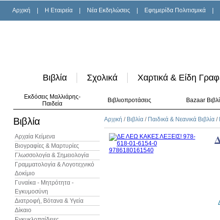
Αρχική
|
H Εταιρεία
|
Νέα Εκδηλώσεις
|
Εφημερίδα Πολιτισμικά
|
Βιβλία
Σχολικά
Χαρτικά & Είδη Γραφ
Εκδόσεις Μαλλιάρης-
Βιβλιοπροτάσεις
Bazaar Βιβλ
Παιδεία
Βιβλία
Αρχική
/
Βιβλία
/
Παιδικά & Νεανικά Βιβλία
/
Αρχαία Κείμενα
Βιογραφίες & Μαρτυρίες
Γλωσσολογία & Σημειολογία
Γραμματολογία & Λογοτεχνικό
Δοκίμιο
Γυναίκα - Μητρότητα -
Εγκυμοσύνη
Διατροφή, Βότανα & Υγεία
Δίκαιο
Εγκυκλοπαίδειες