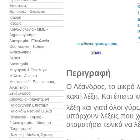
Επιστήμες
Κ
Θρησκείες - Θεολογία
Σ
Ιατρική
Δ
Ιστορία
10%
Σ
έκπτωση
Κοινωνιολογία - ΜΜΕ -
I
Δημοσιογραφία
Η
Λαογραφία - Εθνολογία -
μεγέθυνση φωτογραφίας
Οδοιπορικά - Ταξίδια -
Ανακαλύψεις
Share
|
Λεξικά
Λογοτεχνία
Μαγειρική & Οινολογία
Περιγραφή
Μελέτες, Δοκίμια
Μεταφυσική - Εσωτερισμός -
Ο Λέανδρος, το μικρό 
Αναζήτηση
Ξενόγλωσσα
κακή λέξη. Και έπειτα κι
Οικονομία - Μάνατζμεντ
Παιδαγωγική Επιστήμη
λέξη και γιατί όλοι γ
Παιδικά & Νεανικά Βιβλία
υπάρχουν λέξεις που χ
Περιοδικά - Κόμικς -
σταματήσει τελικά να λέε
Γελοιογραφίες - Χιούμορ
Πληροφορική
Πολιτική - Διεθνείς Σχέσεις