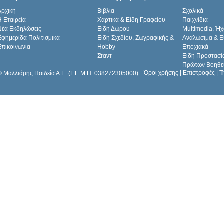
Αρχική
Βιβλία
Σχολικά
H Εταιρεία
Χαρτικά & Είδη Γραφείου
Παιχνίδια
Νέα Εκδηλώσεις
Είδη Δώρου
Multimedia, Ήχ
Εφημερίδα Πολιτισμικά
Είδη Σχεδίου, Ζωγραφικής &
Αναλώσιμα & Ε
Επικοινωνία
Hobby
Εποχιακά
Σταντ
Είδη Προστασί
Πρώτων Βοηθε
Όροι χρήσης
|
Επιστροφές
|
Τ
© Μαλλιάρης Παιδεία Α.Ε. (Γ.Ε.Μ.Η. 038272305000)