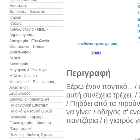
Επιστήμες
Κ
Θρησκείες - Θεολογία
Σ
Ιατρική
Δ
Ιστορία
30%
Σ
έκπτωση
Κοινωνιολογία - ΜΜΕ -
web
I
Δημοσιογραφία
Η
Λαογραφία - Εθνολογία -
μεγέθυνση φωτογραφίας
Οδοιπορικά - Ταξίδια -
Ανακαλύψεις
Share
|
Λεξικά
Λογοτεχνία
Μαγειρική & Οινολογία
Περιγραφή
Μελέτες, Δοκίμια
Μεταφυσική - Εσωτερισμός -
Ξέρω έναν ποντικό... / 
Αναζήτηση
αυτή συνέχεια τρέχει. /
Ξενόγλωσσα
Οικονομία - Μάνατζμεντ
/ Πηδάει από τα πιρούνι
Παιδαγωγική Επιστήμη
να γίνει: / οδηγός σ' έν
Παιδικά & Νεανικά Βιβλία
Περιοδικά - Κόμικς -
παντζάρια / ή γιατρός γ
Γελοιογραφίες - Χιούμορ
Πληροφορική
Πολιτική - Διεθνείς Σχέσεις
Άλλα βιβλία του συγγραφέα
Κρι