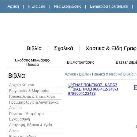
Αρχική
|
H Εταιρεία
|
Νέα Εκδηλώσεις
|
Εφημερίδα Πολιτισμικά
|
Βιβλία
Σχολικά
Χαρτικά & Είδη Γραφ
Εκδόσεις Μαλλιάρης-
Βιβλιοπροτάσεις
Bazaar Βιβλ
Παιδεία
Βιβλία
Αρχική
/
Βιβλία
/
Παιδικά & Νεανικά Βιβλία
/
Αρχαία Κείμενα
Βιογραφίες & Μαρτυρίες
Γλωσσολογία & Σημειολογία
Γραμματολογία & Λογοτεχνικό
Δοκίμιο
Γυναίκα - Μητρότητα -
Εγκυμοσύνη
Διατροφή, Βότανα & Υγεία
Δίκαιο
Εγκυκλοπαίδειες