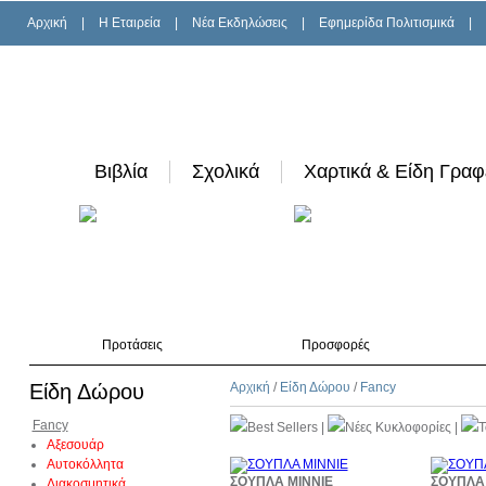
Αρχική
|
H Εταιρεία
|
Νέα Εκδηλώσεις
|
Εφημερίδα Πολιτισμικά
|
Βιβλία
Σχολικά
Χαρτικά & Είδη Γραφ
Προτάσεις
Προσφορές
Είδη Δώρου
Αρχική
/
Είδη Δώρου
/
Fancy
Fancy
Best Sellers
|
Νέες Κυκλοφορίες
|
T
Αξεσουάρ
Αυτοκόλλητα
ΣΟΥΠΛΑ MINNIE
ΣΟΥΠΛΑ
Διακοσμητικά