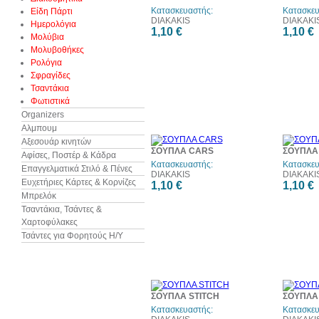
Κατασκευαστής:
Κατασκευ
Είδη Πάρτι
DIAKAKIS
DIAKAKI
Ημερολόγια
1,10 €
1,10 €
Μολύβια
Μολυβοθήκες
Ρολόγια
Σφραγίδες
Τσαντάκια
Φωτιστικά
Organizers
Αλμπουμ
Αξεσουάρ κινητών
ΣΟΥΠΛΑ CARS
ΣΟΥΠΛΑ
Αφίσες, Ποστέρ & Κάδρα
Κατασκευαστής:
Κατασκευ
Επαγγελματικά Στιλό & Πένες
DIAKAKIS
DIAKAKI
Ευχετήριες Κάρτες & Κορνίζες
1,10 €
1,10 €
Μπρελόκ
Τσαντάκια, Τσάντες &
Χαρτοφύλακες
Τσάντες για Φορητούς Η/Υ
ΣΟΥΠΛΑ STITCH
ΣΟΥΠΛΑ
Κατασκευαστής:
Κατασκευ