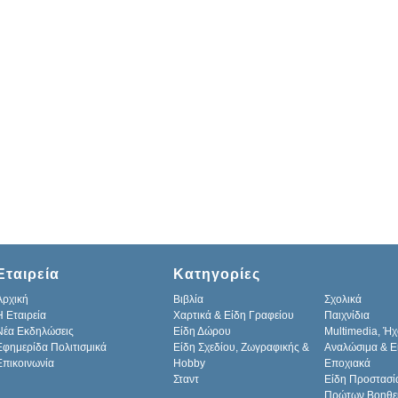
Εταιρεία
Κατηγορίες
Αρχική
Βιβλία
Σχολικά
H Εταιρεία
Χαρτικά & Είδη Γραφείου
Παιχνίδια
Νέα Εκδηλώσεις
Είδη Δώρου
Multimedia, Ήχ
Εφημερίδα Πολιτισμικά
Είδη Σχεδίου, Ζωγραφικής &
Αναλώσιμα & Ε
Επικοινωνία
Hobby
Εποχιακά
Σταντ
Είδη Προστασί
Πρώτων Βοηθε