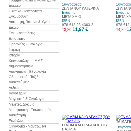
Γραμματολογία & Λογοτεχνικό
Συγγραφέας:
Συγγραφέ
Δοκίμιο
ΖΩΝΤΑΝΟΥ ΚΑΤΕΡΙΝΑ
ΖΩΝΤΑΝ
Γυναίκα - Μητρότητα -
Εκδότης:
Εκδότης:
Εγκυμοσύνη
ΜΕΤΑΙΧΜΙΟ
ΜΕΤΑΙΧΜ
ISBN:
ISBN:
Διατροφή, Βότανα & Υγεία
978-618-03-4363-2
978-618-
Δίκαιο
11,97 €
12
13,30
14,39
Εγκυκλοπαίδειες
Επιστήμες
Θρησκείες - Θεολογία
Ιατρική
Ιστορία
Κοινωνιολογία - ΜΜΕ -
Δημοσιογραφία
Λαογραφία - Εθνολογία -
Οδοιπορικά - Ταξίδια -
Ανακαλύψεις
Λεξικά
Λογοτεχνία
Μαγειρική & Οινολογία
Μελέτες, Δοκίμια
Μεταφυσική - Εσωτερισμός -
Αναζήτηση
10%
Ξενόγλωσσα
ΤΑ ΜΑΓΙ
έκπτωση
Ο ΑΣΙΜ ΚΑΙ Ο ΔΡΑΚΟΣ ΤΟΥ
Οικονομία - Μάνατζμεντ
Συγγραφέ
ΒΑΣΙΛΙΑ