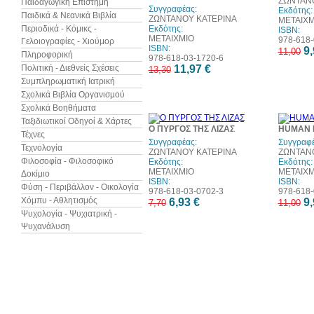
ΖΩΝΤΑΝ
Παιδαγωγική Επιστήμη
Συγγραφέας:
Εκδότης:
Παιδικά & Νεανικά Βιβλία
ΖΩΝΤΑΝΟΥ ΚΑΤΕΡΙΝΑ
ΜΕΤΑΙΧΜ
Περιοδικά - Κόμικς -
Εκδότης:
ISBN:
ΜΕΤΑΙΧΜΙΟ
978-618-
Γελοιογραφίες - Χιούμορ
ISBN:
9,
11,00
Πληροφορική
978-618-03-1720-6
Πολιτική - Διεθνείς Σχέσεις
11,97 €
13,30
Συμπληρωματική Ιατρική
Σχολικά Βιβλία Οργανισμού
Σχολικά Βοηθήματα
Ταξιδιωτικοί Οδηγοί & Χάρτες
10%
Ο ΠΥΡΓΟΣ ΤΗΣ ΛΙΖΑΣ
HUMAN 
έκπτωση
Τέχνες
Συγγραφέας:
Συγγραφέ
Τεχνολογία
ΖΩΝΤΑΝΟΥ ΚΑΤΕΡΙΝΑ
ΖΩΝΤΑΝ
Φιλοσοφία - Φιλοσοφικό
Εκδότης:
Εκδότης:
ΜΕΤΑΙΧΜΙΟ
ΜΕΤΑΙΧΜ
Δοκίμιο
ISBN:
ISBN:
Φύση - Περιβάλλον - Οικολογία
978-618-03-0702-3
978-618-
Χόμπυ - Αθλητισμός
6,93 €
9,
7,70
11,00
Ψυχολογία - Ψυχιατρική -
Ψυχανάλυση