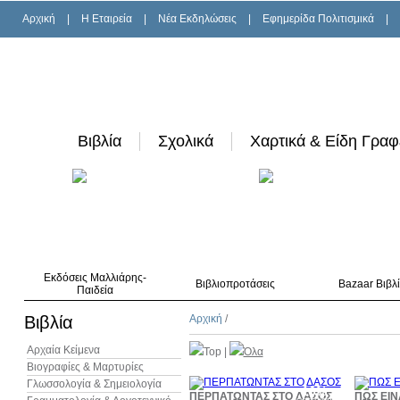
Αρχική
|
H Εταιρεία
|
Νέα Εκδηλώσεις
|
Εφημερίδα Πολιτισμικά
|
Βιβλία
Σχολικά
Χαρτικά & Είδη Γραφ
Εκδόσεις Μαλλιάρης-
Βιβλιοπροτάσεις
Bazaar Βιβλ
Παιδεία
Βιβλία
Αρχική
/
Αρχαία Κείμενα
Top
|
Όλα
Βιογραφίες & Μαρτυρίες
Γλωσσολογία & Σημειολογία
10%
ΠΕΡΠΑΤΩΝΤΑΣ ΣΤΟ ΔΑΣΟΣ
ΠΩΣ ΕΙΝ
έκπτωση