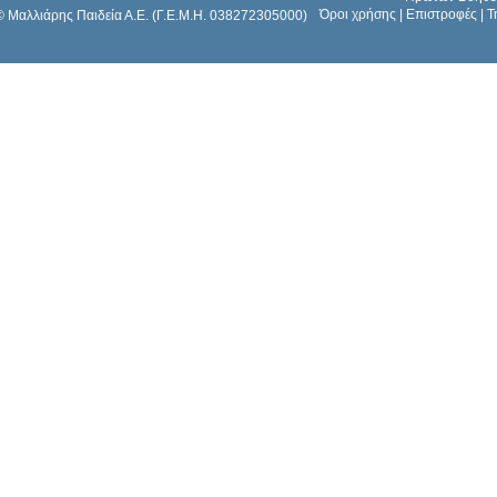
Όροι χρήσης
|
Επιστροφές
|
Τ
© Μαλλιάρης Παιδεία Α.Ε. (Γ.Ε.Μ.Η. 038272305000)