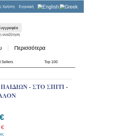
ς Χρήστη
Εγγραφή
0,00€
η αναζήτηση
υ
Περισσότερα
 Sellers
Top 100
ΑΙΔΙΩΝ - ΣΤΟ ΣΠΙΤΙ -
ΑΛΛΟΝ
 €
 €
μες