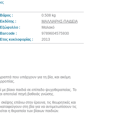
ρες
Βάρος :
0.508 kg
Εκδότης :
ΜΑΛΛΙΑΡΗΣ-ΠΑΙΔΕΙΑ
Εξώφυλλο :
Μαλακό
Barcode :
9789604575930
Ετος κυκλοφορίας :
2013
 γραπτά που υπάρχουν για τη βία, και ακόμη
ορροπίας.
 με βίαια παιδιά σε επίπεδο ψυχοθεραπείας. Το
αι αποτελεί πηγή βαθειάς γνώσης.
 σκέψης επάνω στην έρευνα, τις θεωρητικές και
 καταφεύγουν στη βία για να αντιμετωπίσουν τις
ίται η θεραπεία των βίαιων παιδιών.