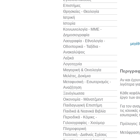
Επιστήμες
Θρησκείες - Θεολογία
Ιατρική
Ιστορία
Κοινωνιολογία - ΜΜΕ -
Δημοσιογραφία
Λαογραφία - Εθνολογία -
μεγέ
Οδοιπορικά - Ταξίδια -
Ανακαλύψεις
Λεξικά
Λογοτεχνία
Μαγειρική & Οινολογία
Περιγρα
Μελέτες, Δοκίμια
Αν και έχου
Μεταφυσική - Εσωτερισμός -
λιγότερα γι
Αναζήτηση
Κάθε κεφάλα
Ξενόγλωσσα
έργο των αν
Οικονομία - Μάνατζμεντ
Παιδαγωγική Επιστήμη
Για τον ανα
τις κλινικέ
Παιδικά & Νεανικά Βιβλία
εσωτερικές 
Περιοδικά - Κόμικς -
Γελοιογραφίες - Χιούμορ
Πρόλογος: 
Πληροφορική
Μετάφραση:
Πολιτική - Διεθνείς Σχέσεις