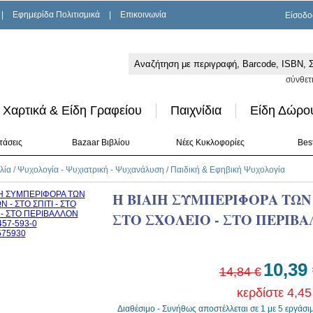
|
Εφημερίδα Πολιτισμικά
|
Επικοινωνία
Είσοδο
σύνθετ
Χαρτικά & Είδη Γραφείου
Παιχνίδια
Είδη Δώρο
τάσεις
Bazaar Βιβλίου
Νέες Κυκλοφορίες
Best
λία
/
Ψυχολογία - Ψυχιατρική - Ψυχανάλυση
/
Παιδική & Εφηβική Ψυχολογία
Η ΒΙΑΙΗ ΣΥΜΠΕΡΙΦΟΡΑ ΤΩΝ Π
ΣΤΟ ΣΧΟΛΕΙΟ - ΣΤΟ ΠΕΡΙΒ
10,39
14,84 €
κερδίστε 4,45
Διαθέσιμο - Συνήθως αποστέλλεται σε 1 με 5 εργάσι