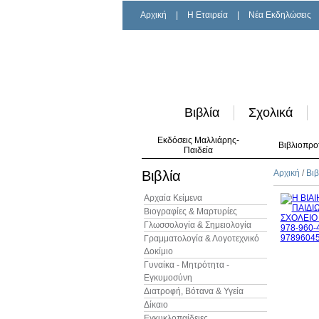
Αρχική
|
H Εταιρεία
|
Νέα Εκδηλώσεις
Βιβλία
Σχολικά
Εκδόσεις Μαλλιάρης-
Βιβλιοπρο
Παιδεία
Βιβλία
Αρχική
/
Βιβ
Αρχαία Κείμενα
Βιογραφίες & Μαρτυρίες
Γλωσσολογία & Σημειολογία
Γραμματολογία & Λογοτεχνικό
Δοκίμιο
Γυναίκα - Μητρότητα -
Εγκυμοσύνη
Διατροφή, Βότανα & Υγεία
Δίκαιο
Εγκυκλοπαίδειες