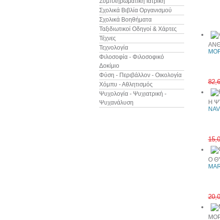
Συμπληρωματική Ιατρική
Σχολικά Βιβλία Οργανισμού
Δείτε ακ
Σχολικά Βοηθήματα
Ταξιδιωτικοί Οδηγοί & Χάρτες
Τέχνες
ΑΝΘ
Τεχνολογία
MOR
Φιλοσοφία - Φιλοσοφικό
Δοκίμιο
Φύση - Περιβάλλον - Οικολογία
82,
Χόμπυ - Αθλητισμός
Ψυχολογία - Ψυχιατρική -
Η Ψ
Ψυχανάλυση
NAV
15,
Ο Θ
MAR
20,
ΜΟΡ