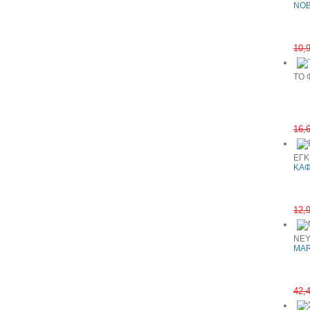
ΝΟΒ
10,
ΤΟ 
16,
ΕΓΚ
ΚΑΦ
12,
ΝΕΥ
MART
42,