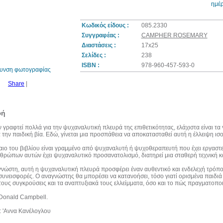
ημέ
Κωδικός είδους :
085.2330
Συγγραφέας :
CAMPHER ROSEMARY
30%
έκπτωση
Διαστάσεις :
17x25
web
Σελίδες :
238
ISBN :
978-960-457-593-0
θυνση φωτογραφίας
Share
|
φή
ν γραφτεί πολλά για την ψυχαναλυτική πλευρά της επιθετικότητας, ελάχιστα είναι τα
α την παιδική βία. Εδώ, γίνεται μια προσπάθεια να αποκατασταθεί αυτή η έλλειψη ισ
ιο του βιβλίου είναι γραμμένο από ψυχαναλυτή ή ψυχοθεραπευτή που έχει εργαστεί
θρώπων αυτών έχει ψυχαναλυτικό προσανατολισμό, διατηρεί μια σταθερή τεχνική κ
γνώστη, αυτή η ψυχαναλυτική πλευρά προσφέρει έναν αυθεντικό και ενδελεχή τρόπο
ς συνεισφορές. Ο αναγνώστης θα μπορέσει να κατανοήσει, τόσο γιατί ορισμένα παιδιά
τους συγκρούσεις και τα αναπτυξιακά τους ελλείμματα, όσο και το πώς πραγματοποιε
Donald Campbell.
 'Αννα Κανέλογλου