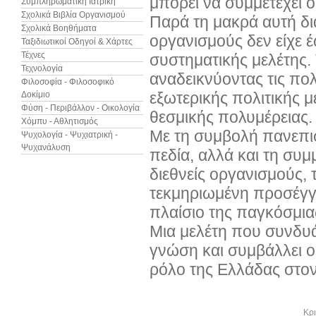
μπορεί να συμμετέχει 
Συμπληρωματική Ιατρική
Σχολικά Βιβλία Οργανισμού
Παρά τη μακρά αυτή δι
Σχολικά Βοηθήματα
οργανισμούς δεν είχε έ
Ταξιδιωτικοί Οδηγοί & Χάρτες
Τέχνες
συστηματικής μελέτης. 
Τεχνολογία
αναδεικνύοντας τις πο
Φιλοσοφία - Φιλοσοφικό
εξωτερικής πολιτικής 
Δοκίμιο
Φύση - Περιβάλλον - Οικολογία
θεσμικής πολυμέρειας.
Χόμπυ - Αθλητισμός
Με τη συμβολή πανεπι
Ψυχολογία - Ψυχιατρική -
Ψυχανάλυση
πεδία, αλλά και τη συ
διεθνείς οργανισμούς,
τεκμηριωμένη προσέγγι
πλαίσιο της παγκόσμια
Μια μελέτη που συνδυά
γνώση και συμβάλλει ου
ρόλο της Ελλάδας στο
Άλλα βιβλία του συγγραφέα
Κρι