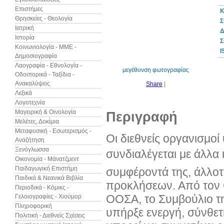
Επιστήμες
Κ
Θρησκείες - Θεολογία
Σ
Ιατρική
Δ
Ιστορία
10%
Σ
έκπτωση
Κοινωνιολογία - ΜΜΕ -
I
Δημοσιογραφία
Λαογραφία - Εθνολογία -
μεγέθυνση φωτογραφίας
Οδοιπορικά - Ταξίδια -
Ανακαλύψεις
Share
|
Λεξικά
Λογοτεχνία
Μαγειρική & Οινολογία
Περιγραφή
Μελέτες, Δοκίμια
Μεταφυσική - Εσωτερισμός -
Οι διεθνείς οργανισμο
Αναζήτηση
Ξενόγλωσσα
συνδιαλέγεται με άλλα κρ
Οικονομία - Μάνατζμεντ
Παιδαγωγική Επιστήμη
συμφέροντά της, άλλοτε
Παιδικά & Νεανικά Βιβλία
προκλήσεων. Από τον 
Περιοδικά - Κόμικς -
ΟΟΣΑ, το Συμβούλιο τ
Γελοιογραφίες - Χιούμορ
Πληροφορική
υπήρξε ενεργή, σύνθετ
Πολιτική - Διεθνείς Σχέσεις