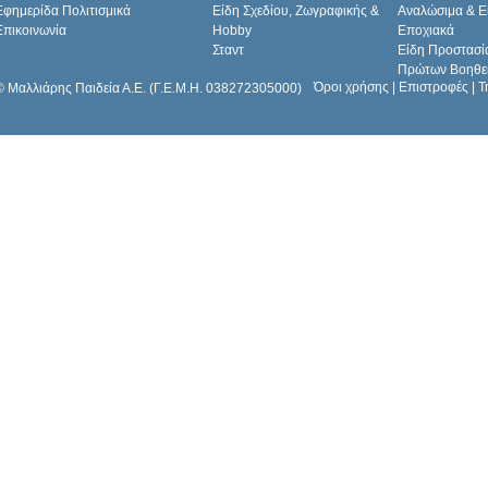
Εφημερίδα Πολιτισμικά
Είδη Σχεδίου, Ζωγραφικής &
Αναλώσιμα & Ε
Επικοινωνία
Hobby
Εποχιακά
Σταντ
Είδη Προστασί
Πρώτων Βοηθε
Όροι χρήσης
|
Επιστροφές
|
Τ
© Μαλλιάρης Παιδεία Α.Ε. (Γ.Ε.Μ.Η. 038272305000)