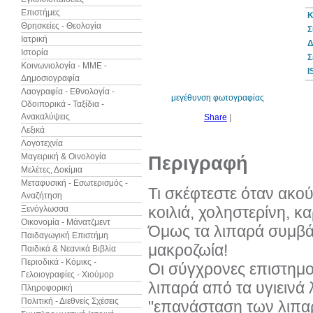
Επιστήμες
Κ
Θρησκείες - Θεολογία
Σ
Ιατρική
Δ
Ιστορία
30%
Σ
έκπτωση
Κοινωνιολογία - ΜΜΕ -
web
I
Δημοσιογραφία
Λαογραφία - Εθνολογία -
μεγέθυνση φωτογραφίας
Οδοιπορικά - Ταξίδια -
Ανακαλύψεις
Share
|
Λεξικά
Λογοτεχνία
Μαγειρική & Οινολογία
Περιγραφή
Μελέτες, Δοκίμια
Μεταφυσική - Εσωτερισμός -
Τι σκέφτεστε όταν ακο
Αναζήτηση
κοιλιά, χοληστερίνη, κ
Ξενόγλωσσα
Οικονομία - Μάνατζμεντ
Όμως τα λιπαρά συμβάλ
Παιδαγωγική Επιστήμη
μακροζωία!
Παιδικά & Νεανικά Βιβλία
Περιοδικά - Κόμικς -
Οι σύγχρονες επιστημον
Γελοιογραφίες - Χιούμορ
λιπαρά από τα υγιεινά 
Πληροφορική
Πολιτική - Διεθνείς Σχέσεις
"επανάσταση των λιπαρώ