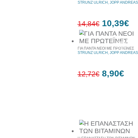
STRUNZ ULRICH, JOPP ANDREAS
10,39€
14,84€
30%
έκπτωση
ΓΙΑ ΠΑΝΤΑ ΝΕΟΙ ΜΕ ΠΡΩΤΕΪΝΕΣ
web
STRUNZ ULRICH, JOPP ANDREAS
8,90€
12,72€
30%
έκπτωση
web
Συχνά αγοράζονται μαζί