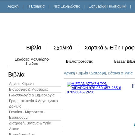
Αρχική
|
H Εταιρεία
|
Νέα Εκδηλώσεις
|
Εφημερίδα Πολιτισμικά
|
Βιβλία
Σχολικά
Χαρτικά & Είδη Γραφ
Εκδόσεις Μαλλιάρης-
Βιβλιοπροτάσεις
Bazaar Βιβλ
Παιδεία
Βιβλία
Αρχική
/
Βιβλία
/
Διατροφή, Βότανα & Υγεία
Αρχαία Κείμενα
Βιογραφίες & Μαρτυρίες
Γλωσσολογία & Σημειολογία
Γραμματολογία & Λογοτεχνικό
Δοκίμιο
Γυναίκα - Μητρότητα -
Εγκυμοσύνη
Διατροφή, Βότανα & Υγεία
Δίκαιο
Εγκυκλοπαίδειες