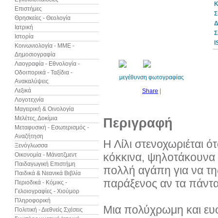
Κ
Επιστήμες
Σ
Θρησκείες - Θεολογία
Δ
Ιατρική
Σ
Ιστορία
10%
I
έκπτωση
Κοινωνιολογία - ΜΜΕ -
Δημοσιογραφία
Λαογραφία - Εθνολογία -
Οδοιπορικά - Ταξίδια -
μεγέθυνση φωτογραφίας
Ανακαλύψεις
Λεξικά
Share
|
Λογοτεχνία
Μαγειρική & Οινολογία
Μελέτες, Δοκίμια
Περιγραφή
Μεταφυσική - Εσωτερισμός -
Αναζήτηση
Η Λίλι στενοχωριέται ό
Ξενόγλωσσα
κόκκινα, ψηλοτάκουνα π
Οικονομία - Μάνατζμεντ
Παιδαγωγική Επιστήμη
πολλή αγάπη για να τη
Παιδικά & Νεανικά Βιβλία
παράξενος αν τα πάντα 
Περιοδικά - Κόμικς -
Γελοιογραφίες - Χιούμορ
Πληροφορική
Μια πολύχρωμη και ευφ
Πολιτική - Διεθνείς Σχέσεις