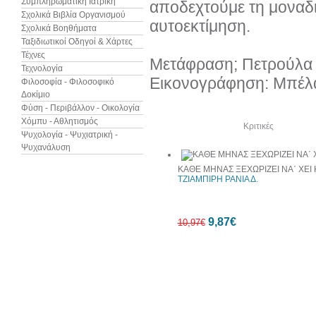
Συμπληρωματική Ιατρική
αποδεχτούμε τη μοναδι
Σχολικά Βιβλία Οργανισμού
αυτοεκτίμηση.
Σχολικά Βοηθήματα
Ταξιδιωτικοί Οδηγοί & Χάρτες
Τέχνες
Μετάφραση; Πετρούλα 
Τεχνολογία
Εικονογράφηση: Μπέλ
Φιλοσοφία - Φιλοσοφικό
Δοκίμιο
Φύση - Περιβάλλον - Οικολογία
Χόμπυ - Αθλητισμός
Δείτε ακόμα
Κριτικές
Ψυχολογία - Ψυχιατρική -
Ψυχανάλυση
ΚΑΘΕ ΜΗΝΑΣ ΞΕΧΩΡΙΖΕΙ ΝΑ΄ ΧΕΙ Κ
ΤΖΙΑΜΠΙΡΗ ΡΑΝΙΑ Δ.
9,87€
10,97€
10%
έκπτωση