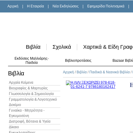
Αρχική
|
H Εταιρεία
|
Νέα Εκδηλώσεις
|
Εφημερίδα Πολιτισμικά
|
Βιβλία
Σχολικά
Χαρτικά & Είδη Γραφ
Εκδόσεις Μαλλιάρης-
Βιβλιοπροτάσεις
Bazaar Βιβλ
Παιδεία
Βιβλία
Αρχική
/
Βιβλία
/
Παιδικά & Νεανικά Βιβλία
/
Αρχαία Κείμενα
Η
Βιογραφίες & Μαρτυρίες
Γλωσσολογία & Σημειολογία
Γραμματολογία & Λογοτεχνικό
Δοκίμιο
Γυναίκα - Μητρότητα -
Εγκυμοσύνη
Διατροφή, Βότανα & Υγεία
Δίκαιο
Εγκυκλοπαίδειες