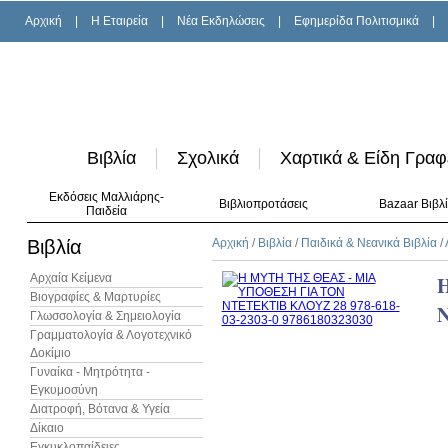
Αρχική
|
H Εταιρεία
|
Νέα Εκδηλώσεις
|
Εφημερίδα Πολιτισμικά
|
Βιβλία
Σχολικά
Χαρτικά & Είδη Γραφ
Εκδόσεις Μαλλιάρης-
Βιβλιοπροτάσεις
Bazaar Βιβλ
Παιδεία
Βιβλία
Αρχική
/
Βιβλία
/
Παιδικά & Νεανικά Βιβλία
/
Αρχαία Κείμενα
Βιογραφίες & Μαρτυρίες
Γλωσσολογία & Σημειολογία
Γραμματολογία & Λογοτεχνικό
Δοκίμιο
Γυναίκα - Μητρότητα -
Εγκυμοσύνη
Διατροφή, Βότανα & Υγεία
Δίκαιο
Εγκυκλοπαίδειες