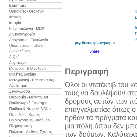
Επιστήμες
Θρησκείες - Θεολογία
Κ
Ιατρική
Σ
Ιστορία
30%
έκπτωση
Δ
Κοινωνιολογία - ΜΜΕ -
web
Σ
Δημοσιογραφία
Λαογραφία - Εθνολογία -
I
μεγέθυνση φωτογραφίας
Οδοιπορικά - Ταξίδια -
Ανακαλύψεις
Share
|
Λεξικά
Λογοτεχνία
Μαγειρική & Οινολογία
Περιγραφή
Μελέτες, Δοκίμια
Μεταφυσική - Εσωτερισμός -
Όλοι οι ντετέκτιβ του 
Αναζήτηση
τους να δουλέψουν στο
Ξενόγλωσσα
Οικονομία - Μάνατζμεντ
δρόμους αυτών των πό
Παιδαγωγική Επιστήμη
επαγγελματίας όπως o 
Παιδικά & Νεανικά Βιβλία
Περιοδικά - Κόμικς -
ήρθαν τα πράγματα και
Γελοιογραφίες - Χιούμορ
μια πόλη όπου δεν μπορ
Πληροφορική
Πολιτική - Διεθνείς Σχέσεις
των δρόμων; Καλύτερα 