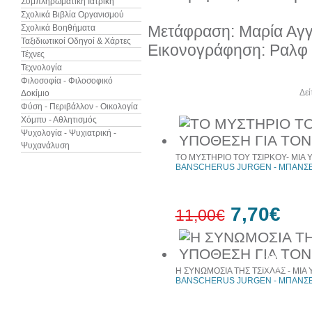
Συμπληρωματική Ιατρική
Σχολικά Βιβλία Οργανισμού
Μετάφραση: Μαρία Αγγ
Σχολικά Βοηθήματα
Ταξιδιωτικοί Οδηγοί & Χάρτες
Εικονογράφηση: Ραλφ
Τέχνες
Τεχνολογία
Φιλοσοφία - Φιλοσοφικό
Άλλα βιβλία του συγγραφέα
Δεί
Δοκίμιο
Φύση - Περιβάλλον - Οικολογία
Χόμπυ - Αθλητισμός
Ψυχολογία - Ψυχιατρική -
Ψυχανάλυση
ΤΟ ΜΥΣΤΗΡΙΟ ΤΟΥ ΤΣΙΡΚΟΥ- ΜΙΑ 
BANSCHERUS JURGEN - ΜΠΑΝΣΕ
7,70€
11,00€
30%
έκπτωση
Η ΣΥΝΩΜΟΣΙΑ ΤΗΣ ΤΣΙΧΛΑΣ - ΜΙΑ
web
BANSCHERUS JURGEN - ΜΠΑΝΣΕ