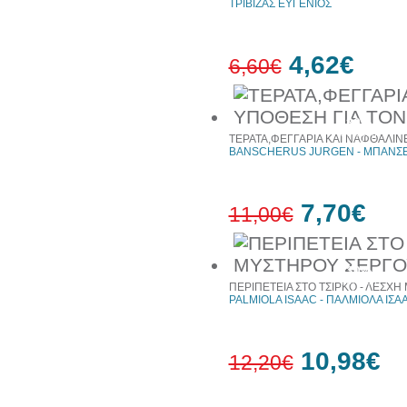
ΤΡΙΒΙΖΑΣ ΕΥΓΕΝΙΟΣ
4,62€
6,60€
30%
έκπτωση
ΤΕΡΑΤΑ,ΦΕΓΓΑΡΙΑ ΚΑΙ ΝΑΦΘΑΛΙΝΕ
web
BANSCHERUS JURGEN - ΜΠΑΝΣΕ
7,70€
11,00€
30%
έκπτωση
ΠΕΡΙΠΕΤΕΙΑ ΣΤΟ ΤΣΙΡΚΟ - ΛΕΣΧ
web
PALMIOLA ISAAC - ΠΑΛΜΙΟΛΑ ΙΣΑ
10,98€
12,20€