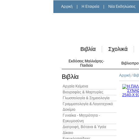
Αρχική
|
H Εταιρεία
|
Νέα Εκδηλώσεις
Βιβλία
Σχολικά
Εκδόσεις Μαλλιάρης-
Βιβλιοπρο
Παιδεία
Βιβλία
Αρχική
/
Βιβ
Αρχαία Κείμενα
Βιογραφίες & Μαρτυρίες
Γλωσσολογία & Σημειολογία
Γραμματολογία & Λογοτεχνικό
Δοκίμιο
Γυναίκα - Μητρότητα -
Εγκυμοσύνη
Διατροφή, Βότανα & Υγεία
Δίκαιο
Εγκυκλοπαίδειες