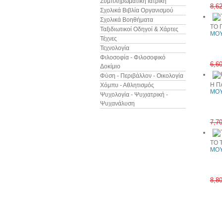
Συμπληρωματική Ιατρική
8,6
Σχολικά Βιβλία Οργανισμού
Σχολικά Βοηθήματα
ΤΟ 
Ταξιδιωτικοί Οδηγοί & Χάρτες
ΜΟΥ
Τέχνες
Τεχνολογία
Φιλοσοφία - Φιλοσοφικό
6,6
Δοκίμιο
Φύση - Περιβάλλον - Οικολογία
Η Π
Χόμπυ - Αθλητισμός
ΜΟΥ
Ψυχολογία - Ψυχιατρική -
Ψυχανάλυση
7,7
ΤΟ 
ΜΟΥ
8,8