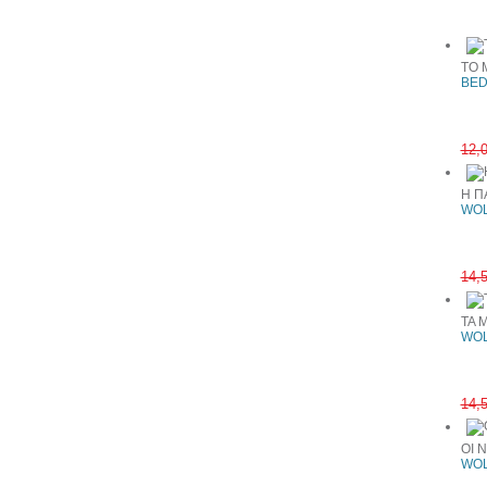
Συχνά αγ
ΤΟ 
BED
12,
Η Π
WOL
14,
ΤΑ 
WOL
14,
ΟΙ 
WOL