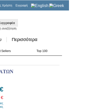
ς Χρήστη
Εγγραφή
0,00€
η αναζήτηση
υ
Περισσότερα
 Sellers
Top 100
ΜΑΤΩΝ
 €
 €
μες
ρες