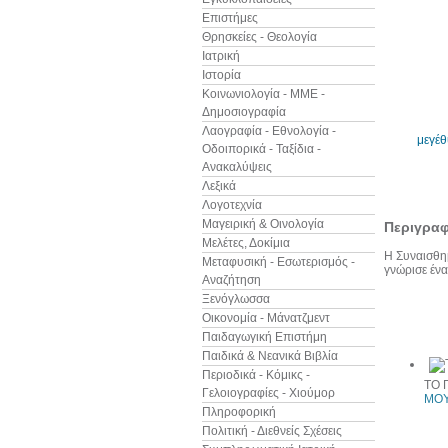
Επιστήμες
Θρησκείες - Θεολογία
Ιατρική
Ιστορία
Κοινωνιολογία - ΜΜΕ -
Δημοσιογραφία
Λαογραφία - Εθνολογία -
μεγέ
Οδοιπορικά - Ταξίδια -
Ανακαλύψεις
Λεξικά
Λογοτεχνία
Μαγειρική & Οινολογία
Περιγρα
Μελέτες, Δοκίμια
Η Συναισθημ
Μεταφυσική - Εσωτερισμός -
γνώρισε ένα
Αναζήτηση
Ξενόγλωσσα
Οικονομία - Μάνατζμεντ
Άλλα βιβ
Παιδαγωγική Επιστήμη
Παιδικά & Νεανικά Βιβλία
Περιοδικά - Κόμικς -
ΤΟ 
Γελοιογραφίες - Χιούμορ
ΜΟΥ
Πληροφορική
Πολιτική - Διεθνείς Σχέσεις