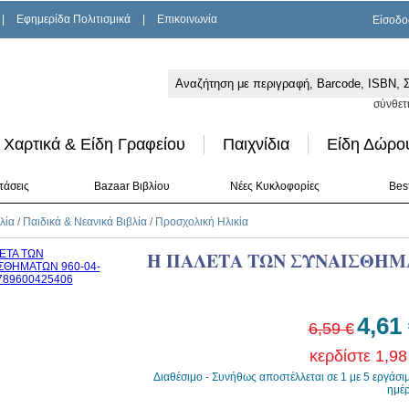
|
Εφημερίδα Πολιτισμικά
|
Επικοινωνία
Είσοδο
σύνθετ
Χαρτικά & Είδη Γραφείου
Παιχνίδια
Είδη Δώρο
τάσεις
Bazaar Βιβλίου
Νέες Κυκλοφορίες
Best
λία
/
Παιδικά & Νεανικά Βιβλία
/
Προσχολική Ηλικία
Η ΠΑΛΕΤΑ ΤΩΝ ΣΥΝΑΙΣΘΗ
4,61
6,59 €
κερδίστε 1,98
Διαθέσιμο - Συνήθως αποστέλλεται σε 1 με 5 εργάσι
ημέ