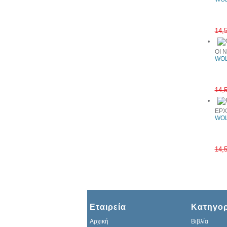
14,
ΟΙ 
WOL
14,
ΕΡΧ
WOL
14,
Εταιρεία
Κατηγορ
Αρχική
Βιβλία