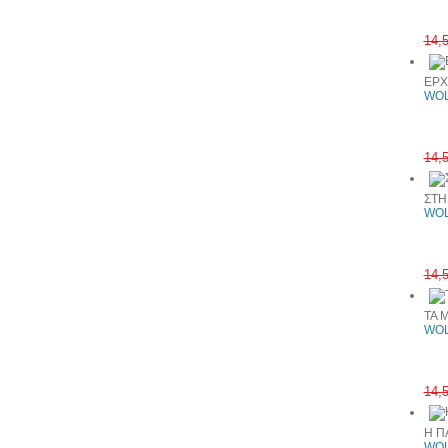
14,
ΕΡΧ
WOL
14,
ΣΤΗ
WOL
14,
ΤΑ 
WOL
14,
Η Π
WOL