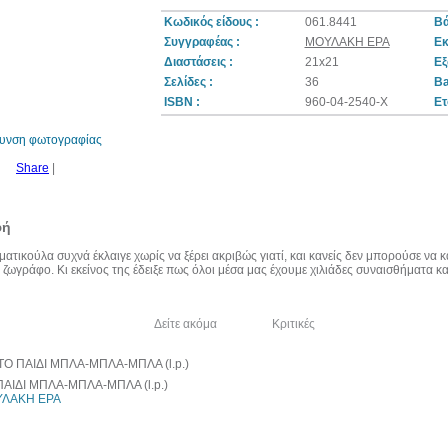
Κωδικός είδους :
061.8441
Βά
Συγγραφέας :
ΜΟΥΛΑΚΗ ΕΡΑ
Εκ
Διαστάσεις :
21x21
Εξ
30%
Σελίδες :
36
Ba
έκπτωση
web
ISBN :
960-04-2540-X
Ετ
θυνση φωτογραφίας
Share
|
φή
ατικούλα συχνά έκλαιγε χωρίς να ξέρει ακριβώς γιατί, και κανείς δεν μπορούσε να
 ζωγράφο. Κι εκείνος της έδειξε πως όλοι μέσα μας έχουμε χιλιάδες συναισθήματα και
λία του συγγραφέα
Δείτε ακόμα
Κριτικές
ΠΑΙΔΙ ΜΠΛΑ-ΜΠΛΑ-ΜΠΛΑ (l.p.)
ΛΑΚΗ ΕΡΑ