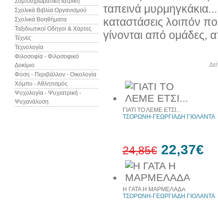
Συμπληρωματική Ιατρική
ταπεινά μυρμηγκάκια..
Σχολικά Βιβλία Οργανισμού
καταστάσεις λοιπόν πο
Σχολικά Βοηθήματα
Ταξιδιωτικοί Οδηγοί & Χάρτες
γίνονται από ομάδες, 
Τέχνες
Τεχνολογία
Φιλοσοφία - Φιλοσοφικό
Άλλα βιβλία του συγγραφέα
Δεί
Δοκίμιο
Φύση - Περιβάλλον - Οικολογία
Χόμπυ - Αθλητισμός
Ψυχολογία - Ψυχιατρική -
Ψυχανάλυση
ΓΙΑΤΙ ΤΟ ΛΕΜΕ ΕΤΣΙ...
ΤΣΟΡΩΝΗ-ΓΕΩΡΓΙΑΔΗ ΓΙΟΛΑΝΤΑ
22,37€
24,85€
10%
έκπτωση
Η ΓΑΤΑ Η ΜΑΡΜΕΛΑΔΑ
ΤΣΟΡΩΝΗ-ΓΕΩΡΓΙΑΔΗ ΓΙΟΛΑΝΤΑ