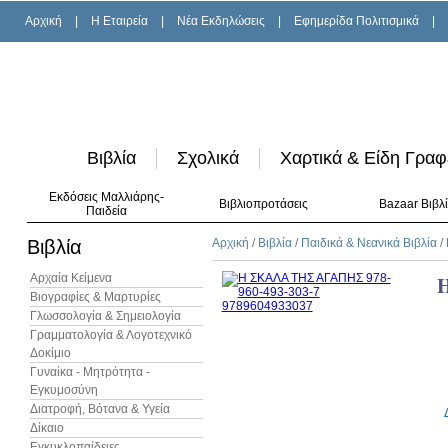
Αρχική
|
H Εταιρεία
|
Νέα Εκδηλώσεις
|
Εφημερίδα Πολιτισμικά
|
Βιβλία
Σχολικά
Χαρτικά & Είδη Γραφ
Εκδόσεις Μαλλιάρης-
Βιβλιοπροτάσεις
Bazaar Βιβλ
Παιδεία
Βιβλία
Αρχική
/
Βιβλία
/
Παιδικά & Νεανικά Βιβλία
/
Αρχαία Κείμενα
Βιογραφίες & Μαρτυρίες
Γλωσσολογία & Σημειολογία
Γραμματολογία & Λογοτεχνικό
Δοκίμιο
Γυναίκα - Μητρότητα -
Εγκυμοσύνη
Διατροφή, Βότανα & Υγεία
Δίκαιο
Εγκυκλοπαίδειες