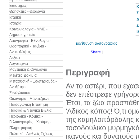
Επιστήμες
Κ
Θρησκείες - Θεολογία
Σ
Ιατρική
Δ
Ιστορία
25%
Σ
έκπτωση
Κοινωνιολογία - ΜΜΕ -
web
I
Δημοσιογραφία
Λαογραφία - Εθνολογία -
μεγέθυνση φωτογραφίας
Οδοιπορικά - Ταξίδια -
Ανακαλύψεις
Share
|
Λεξικά
Λογοτεχνία
Μαγειρική & Οινολογία
Περιγραφή
Μελέτες, Δοκίμια
Μεταφυσική - Εσωτερισμός -
Αν το αστέρι, που έχασ
Αναζήτηση
δεν επέστρεφε γρήγορα
Ξενόγλωσσα
Οικονομία - Μάνατζμεντ
Έτσι, τα ζώα προσπάθη
Παιδαγωγική Επιστήμη
'Αδικος κόπος! Ό,τι όμ
Παιδικά & Νεανικά Βιβλία
Περιοδικά - Κόμικς -
της καμηλοπάρδαλης κα
Γελοιογραφίες - Χιούμορ
τοσοδούλικο μυρμηγκάκ
Πληροφορική
Πολιτική - Διεθνείς Σχέσεις
ικανούς και δυνατούς 