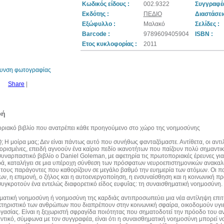
Κωδικός είδους :
002.9322
Συγγραφέα
Εκδότης :
ΠΕΔΙΟ
Διαστάσεις
Εξώφυλλο :
Μαλακό
Σελίδες :
Barcode :
9789609405904
ISBN :
30%
Ετος κυκλοφορίας :
2011
έκπτωση
web
θυνση φωτογραφίας
Share
|
φή
ριακό βιβλίο που ανατρέπει κάθε προηγούμενο στο χώρο της νοημοσύνης
 IQ; Η μοίρα μας; Δεν είναι πάντως αυτό που συνήθως φανταζόμαστε. Αντίθετα, οι αν
ορισμένες, επειδή αγνοούν ένα καίριο πεδίο ικανοτήτων που παίζουν πολύ σημαντικ
συναρπαστικό βιβλίο ο Daniel Goleman, με αφετηρία τις πρωτοποριακές έρευνες για 
ά, καταλήγει σε μια υπέροχη σύνθεση των πρόσφατων νευροεπιστημονικών ανακα
 τους παράγοντες που καθορίζουν σε μεγάλο βαθμό την ευημερία των ατόμων. Οι πα
, η επιμονή, ο ζήλος και η αυτοενεργοποίηση, η ενσυναίσθηση και η κοινωνική πρ
υγκροτούν ένα εντελώς διαφορετικό είδος ευφυΐας: τη συναισθηματική νοημοσύνη.
ατική νοημοσύνη ή νοημοσύνη της καρδιάς αντιπροσωπεύει μια νέα αντίληψη επιτυχ
τηριστικό των ανθρώπων που διαπρέπουν στην κοινωνική σφαίρα, οικοδομούν υγιε
γασίας. Είναι η ξεχωριστή σφραγίδα ποιότητας που σηματοδοτεί την πρόοδο του α
ντικό, σύμφωνα με τον συγγραφέα, είναι ότι η συναισθηματική νοημοσύνη μπορεί να