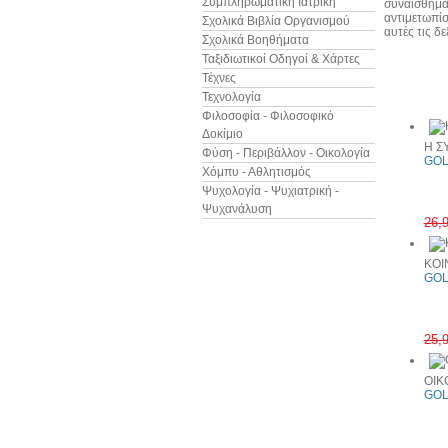
Συμπληρωματική Ιατρική
συναισθηματ
αντιμετωπίσ
Σχολικά Βιβλία Οργανισμού
αυτές τις δ
Σχολικά Βοηθήματα
Ταξιδιωτικοί Οδηγοί & Χάρτες
Τέχνες
Άλλα βιβ
Τεχνολογία
Φιλοσοφία - Φιλοσοφικό
Δοκίμιο
Η Σ
Φύση - Περιβάλλον - Οικολογία
GOL
Χόμπυ - Αθλητισμός
Ψυχολογία - Ψυχιατρική -
Ψυχανάλυση
26,
ΚΟΙ
GOL
25,
ΟΙΚ
GOL