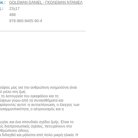
ς :
GOLEMAN DANIEL - ΓΚΟΛΕΜΑΝ ΝΤΑΝΙΕΛ
 :
23χ17
488
978-960-9405-90-4
τιλήψεις μας για την ανθρώπινη νοημοσύνη είναι
ό ρόλο στη ζωή.
τη λειτουργία του εγκεφάλου και τη
λύψεων γύρω από τα συναισθήματα και
ράγοντες αυτοί -η αυτοεπίγνωση, ο έλεγχος των
οσαρμοστικότητα, ο αλτρουισμός και η
ίας και ένα σπουδαίο σχέδιο ζωής. Είναι το
ίς διαπροσωπικές σχέσεις, πετυχαίνουν στο
νθρώπινου είδους.
 διδαχθεί και μάλιστα από πολύ μικρή ηλικία. Η