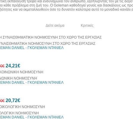
ική εκπαίδευση τρέφει και ενδυναμώνει τον άνθρωπο, εξοπλίζοντάς τον με τις δεξιότ
ει κάθε πρόβλημα στη ζωή του. Ο Goleman καθοδηγεί γονείς και δασκάλους ως πρ
εξιότητες και να εκμεταλλευθούν όσο το δυνατόν καλύτερα αυτό το μοναδικό κανάλι ε
λία του συγγραφέα
Δείτε ακόμα
Κριτικές
ΥΝΑΙΣΘΗΜΑΤΙΚΗ ΝΟΗΜΟΣΥΝΗ ΣΤΟ ΧΩΡΟ ΤΗΣ ΕΡΓΑΣΙΑΣ
EMAN DANIEL - ΓΚΟΛΕΜΑΝ ΝΤΑΝΙΕΛ
24,21€
90€
ΝΩΝΙΚΗ ΝΟΗΜΟΣΥΝΗ
EMAN DANIEL - ΓΚΟΛΕΜΑΝ ΝΤΑΝΙΕΛ
10%
20,72€
έκπτωση
90€
ΟΛΟΓΙΚΗ ΝΟΗΜΟΣΥΝΗ
EMAN DANIEL - ΓΚΟΛΕΜΑΝ ΝΤΑΝΙΕΛ
20%