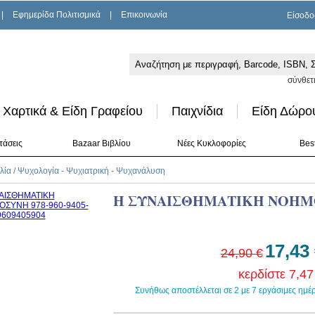
|
Εφημερίδα Πολιτισμικά
|
Επικοινωνία
Είσοδο
σύνθετ
Χαρτικά & Είδη Γραφείου
Παιχνίδια
Είδη Δώρο
τάσεις
Bazaar Βιβλίου
Νέες Κυκλοφορίες
Best
λία
/
Ψυχολογία - Ψυχιατρική - Ψυχανάλυση
Η ΣΥΝΑΙΣΘΗΜΑΤΙΚΗ ΝΟΗ
17,43
24,90 €
κερδίστε 7,47
Συνήθως αποστέλλεται σε 2 με 7 εργάσιμες ημέ