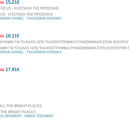
15,21€
έκπτωση
90€
US - Η ΕΣΤΙΑΣΗ ΤΗΣ ΠΡΟΣΟΧΗΣ
EMAN DANIEL - ΓΚΟΛΕΜΑΝ ΝΤΑΝΙΕΛ
10%
16,11€
έκπτωση
90€
ΑΜΗ ΓΙΑ ΤΟ ΚΑΛΟ: ΑΠΟ ΤΑ ΚΑΤΑΣΤΡΟΦΙΚΑ ΣΥΝΑΙΣΘΗΜΑΤΑ ΣΤΗΝ ΚΟΥΛΤΟΥΡΑ
EMAN DANIEL - ΓΚΟΛΕΜΑΝ ΝΤΑΝΙΕΛ
10%
17,91€
έκπτωση
90€
οράζονται μαζί
10%
έκπτωση
 THE BRIGHT PLACES
EN JENNIFER - ΝΙΒΕΝ ΤΖΕΝΙΦΕΡ