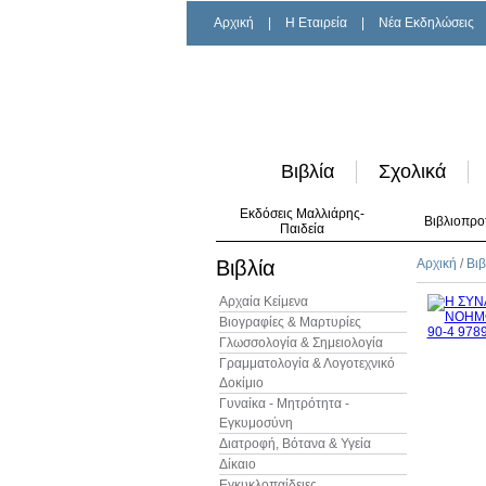
Αρχική
|
H Εταιρεία
|
Νέα Εκδηλώσεις
Βιβλία
Σχολικά
Εκδόσεις Μαλλιάρης-
Βιβλιοπρο
Παιδεία
Βιβλία
Αρχική
/
Βιβ
Αρχαία Κείμενα
Βιογραφίες & Μαρτυρίες
Γλωσσολογία & Σημειολογία
Γραμματολογία & Λογοτεχνικό
Δοκίμιο
Γυναίκα - Μητρότητα -
Εγκυμοσύνη
Διατροφή, Βότανα & Υγεία
Δίκαιο
Εγκυκλοπαίδειες