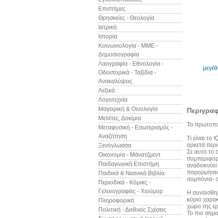
Επιστήμες
Θρησκείες - Θεολογία
Ιατρική
Ιστορία
Κοινωνιολογία - ΜΜΕ -
Δημοσιογραφία
Λαογραφία - Εθνολογία -
μεγέ
Οδοιπορικά - Ταξίδια -
Ανακαλύψεις
Λεξικά
Λογοτεχνία
Μαγειρική & Οινολογία
Περιγρα
Μελέτες, Δοκίμια
Το πρωτοπο
Μεταφυσική - Εσωτερισμός -
Αναζήτηση
Τι είναι το
αρκετά περι
Ξενόγλωσσα
Σε αυτό το 
Οικονομία - Μάνατζμεντ
συμπεριφορ
Παιδαγωγική Επιστήμη
αναδεικνύει
παρορμήσεων
Παιδικά & Νεανικά Βιβλία
συμπόνια- σ
Περιοδικά - Κόμικς -
Γελοιογραφίες - Χιούμορ
H συναισθημ
κύριο χαρακ
Πληροφορική
χώρο της ερ
Πολιτική - Διεθνείς Σχέσεις
Το πιο σημα