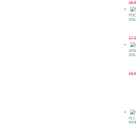
16,
FOC
GOL
17,
ΔΥΝ
GOL
19,
Συχνά αγ
ALL
NIV