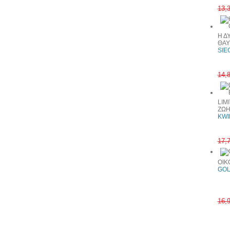
13,
Η Δ
ΘΑΥ
SIE
14,
LIM
ΖΩ
KWI
17,
ΟΙΚ
GOL
16,