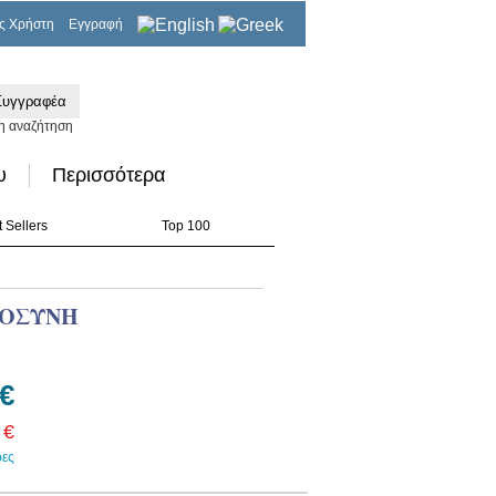
ς Χρήστη
Εγγραφή
0,00€
η αναζήτηση
υ
Περισσότερα
 Sellers
Top 100
ΜΟΣΥΝΗ
 €
 €
ρες