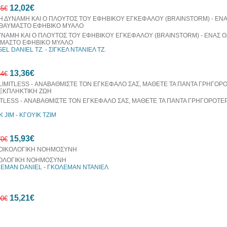
12,02€
35€
ΥΝΑΜΗ ΚΑΙ Ο ΠΛΟΥΤΟΣ ΤΟΥ ΕΦΗΒΙΚΟΥ ΕΓΚΕΦΑΛΟΥ (BRAINSTORM) - ΕΝΑΣ 
ΜΑΣΤΟ ΕΦΗΒΙΚΟ ΜΥΑΛΟ
GEL DANIEL TZ. - ΣΙΓΚΕΛ ΝΤΑΝΙΕΛ ΤΖ.
10%
έκπτωση
13,36€
84€
ITLESS - ΑΝΑΒΑΘΜΙΣΤΕ ΤΟΝ ΕΓΚΕΦΑΛΟ ΣΑΣ, ΜΑΘΕΤΕ ΤΑ ΠΑΝΤΑ ΓΡΗΓΟΡΟΤΕΡ
Η
K JIM - ΚΓΟΥΙΚ ΤΖΙΜ
10%
έκπτωση
15,93€
70€
ΟΛΟΓΙΚΗ ΝΟΗΜΟΣΥΝΗ
EMAN DANIEL - ΓΚΟΛΕΜΑΝ ΝΤΑΝΙΕΛ
10%
έκπτωση
15,21€
90€