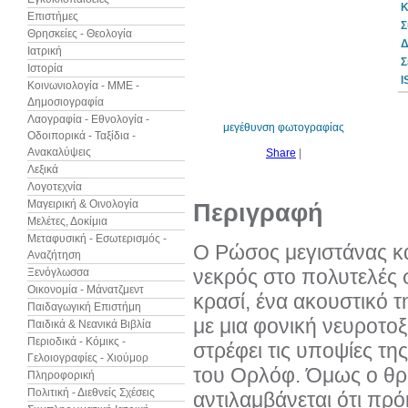
Κ
Επιστήμες
Σ
Θρησκείες - Θεολογία
Δ
Ιατρική
Σ
Ιστορία
10%
I
έκπτωση
Κοινωνιολογία - ΜΜΕ -
Δημοσιογραφία
Λαογραφία - Εθνολογία -
μεγέθυνση φωτογραφίας
Οδοιπορικά - Ταξίδια -
Ανακαλύψεις
Share
|
Λεξικά
Λογοτεχνία
Μαγειρική & Οινολογία
Περιγραφή
Μελέτες, Δοκίμια
Μεταφυσική - Εσωτερισμός -
Ο Ρώσος μεγιστάνας κα
Αναζήτηση
νεκρός στο πολυτελές σ
Ξενόγλωσσα
Οικονομία - Μάνατζμεντ
κρασί, ένα ακουστικό 
Παιδαγωγική Επιστήμη
με μια φονική νευροτο
Παιδικά & Νεανικά Βιβλία
Περιοδικά - Κόμικς -
στρέφει τις υποψίες τ
Γελοιογραφίες - Χιούμορ
του Ορλόφ. Όμως ο θρ
Πληροφορική
Πολιτική - Διεθνείς Σχέσεις
αντιλαμβάνεται ότι πρό