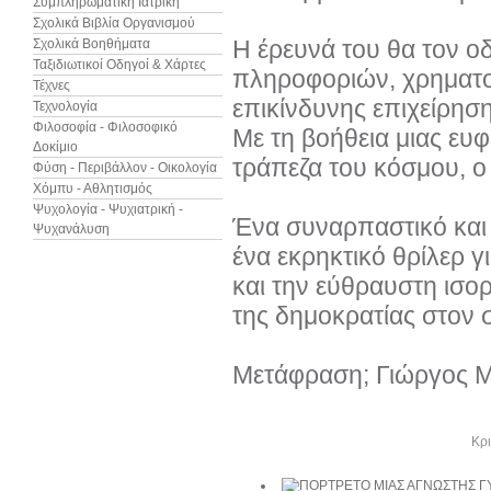
Συμπληρωματική Ιατρική
Σχολικά Βιβλία Οργανισμού
Η έρευνά του θα τον ο
Σχολικά Βοηθήματα
Ταξιδιωτικοί Οδηγοί & Χάρτες
πληροφοριών, χρηματοδ
Τέχνες
επικίνδυνης επιχείρησ
Τεχνολογία
Φιλοσοφία - Φιλοσοφικό
Με τη βοήθεια μιας ευ
Δοκίμιο
τράπεζα του κόσμου, ο
Φύση - Περιβάλλον - Οικολογία
Χόμπυ - Αθλητισμός
Ψυχολογία - Ψυχιατρική -
Ένα συναρπαστικό και δ
Ψυχανάλυση
ένα εκρηκτικό θρίλερ 
και την εύθραυστη ισο
της δημοκρατίας στον
Μετάφραση; Γιώργος 
Άλλα βιβλία του συγγραφέα
Κρι