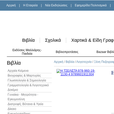
Αρχική
|
H Εταιρεία
|
Νέα Εκδηλώσεις
|
Εφημερίδα Πολιτισμικά
|
Βιβλία
Σχολικά
Χαρτικά & Είδη Γραφ
Εκδόσεις Μαλλιάρης-
Βιβλιοπροτάσεις
Bazaar Βιβλ
Παιδεία
Βιβλία
Αρχική
/
Βιβλία
/
Λογοτεχνία
/
Ξένη Πεζογρα
Αρχαία Κείμενα
Βιογραφίες & Μαρτυρίες
Γλωσσολογία & Σημειολογία
Γραμματολογία & Λογοτεχνικό
Δοκίμιο
Γυναίκα - Μητρότητα -
Εγκυμοσύνη
Διατροφή, Βότανα & Υγεία
Δίκαιο
Εγκυκλοπαίδειες