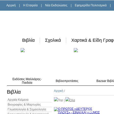
Αρχική
|
H Εταιρεία
|
Νέα Εκδηλώσεις
|
Εφημερίδα Πολιτισμικά
|
Βιβλία
Σχολικά
Χαρτικά & Είδη Γραφ
Εκδόσεις Μαλλιάρης-
Βιβλιοπροτάσεις
Bazaar Βιβλ
Παιδεία
Βιβλία
Αρχική
/
Αρχαία Κείμενα
Top
|
Όλα
Βιογραφίες & Μαρτυρίες
Γλωσσολογία & Σημειολογία
30%
έκπτωση