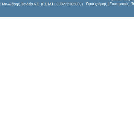
Όροι χρήσης
|
Επιστροφές
|
Τ
© Μαλλιάρης Παιδεία Α.Ε. (Γ.Ε.Μ.Η. 038272305000)