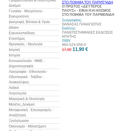
Γραμματολογία & Λογοτεχνικό
web
Δοκίμιο
Ο ΠΡΩΤΟΣ «ΔΕΥΤΕΡΟΣ
ΠΛΟΥΣ» - ΕΙΝΑΙ ΚΑΙ ΚΟΣΜΟΣ
Γυναίκα - Μητρότητα -
ΣΤΟ ΠΟΙΗΜΑ ΤΟΥ ΠΑΡΜΕΝΙΔΗ
Εγκυμοσύνη
Συγγραφέας:
Διατροφή, Βότανα & Υγεία
ΘΑΝΑΣΑΣ ΠΑΝΑΓΙΩΤΗΣ
Δίκαιο
Εκδότης:
ΠΑΝΕΠΙΣΤΗΜΙΑΚΕΣ ΕΚΔΟΣΕΙΣ
Εγκυκλοπαίδειες
ΚΡΗΤΗΣ
Επιστήμες
ISBN:
Θρησκείες - Θεολογία
960-524-058-0
11,90 €
17,00
Ιατρική
Ιστορία
Κοινωνιολογία - ΜΜΕ -
Δημοσιογραφία
Λαογραφία - Εθνολογία -
Οδοιπορικά - Ταξίδια -
Ανακαλύψεις
Λεξικά
Λογοτεχνία
Μαγειρική & Οινολογία
Μελέτες, Δοκίμια
Μεταφυσική - Εσωτερισμός -
Αναζήτηση
Ξενόγλωσσα
Οικονομία - Μάνατζμεντ