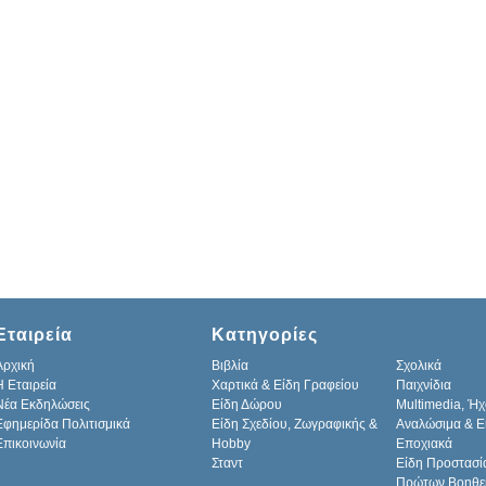
Εταιρεία
Κατηγορίες
Αρχική
Βιβλία
Σχολικά
H Εταιρεία
Χαρτικά & Είδη Γραφείου
Παιχνίδια
Νέα Εκδηλώσεις
Είδη Δώρου
Multimedia, Ήχ
Εφημερίδα Πολιτισμικά
Είδη Σχεδίου, Ζωγραφικής &
Αναλώσιμα & Ε
Επικοινωνία
Hobby
Εποχιακά
Σταντ
Είδη Προστασί
Πρώτων Βοηθε