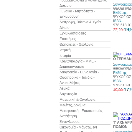
Γραμματολογία & Λογοτεχνικό
Συγγραφέας
Δοκίμιο
ΘΕΟΔΩΡΙΔ
Γυναίκα - Μητρότητα -
Εκδότης:
Εγκυμοσύνη
ΨΥΧΟΓΙΟΣ
ISBN:
Διατροφή, Βότανα & Υγεία
978-618-01
Δίκαιο
19,
22,20
Εγκυκλοπαίδειες
Επιστήμες
Θρησκείες - Θεολογία
Ιατρική
Ιστορία
Ο ΓΕΡΜΑΝ
Κοινωνιολογία - ΜΜΕ -
Συγγραφέας
Δημοσιογραφία
ΘΕΟΔΩΡΙΔ
Λαογραφία - Εθνολογία -
Εκδότης:
ΨΥΧΟΓΙΟΣ
Οδοιπορικά - Ταξίδια -
ISBN:
Ανακαλύψεις
978-618-01
Λεξικά
17,
19,90
Λογοτεχνία
Μαγειρική & Οινολογία
Μελέτες, Δοκίμια
Μεταφυσική - Εσωτερισμός -
Αναζήτηση
Ξενόγλωσσα
Τ' ΑΧΝΑΡ
ΠΟΔΙΩΝ
Οικονομία - Μάνατζμεντ