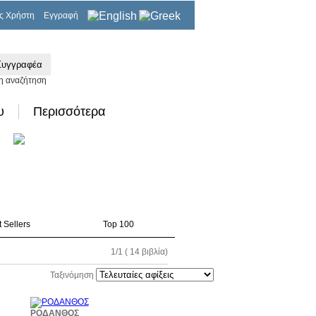
ς Χρήστη
Εγγραφή
0,00€
η αναζήτηση
υ
Περισσότερα
 Sellers
Top 100
1/1 ( 14 βιβλία)
Ταξινόμηση
0%
10%
ΡΟΔΑΝΘΟΣ
τωση
έκπτωση