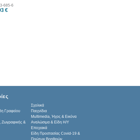
3-685-6
93 €
ίες
Σχολικά
δη Γραφείου
Παιχνίδια
Multimedia, Ήχος & Εικόνα
, Ζωγραφικής &
Αναλώσιμα & Είδη Η/Υ
Εποχιακά
Είδη Προστασίας Covid-19 &
Πρώτων Βοηθειών