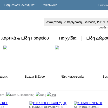
|
Εφημερίδα Πολιτισμικά
|
Επικοινωνία
Είσοδο
σύνθετ
Χαρτικά & Είδη Γραφείου
Παιχνίδια
Είδη Δώρο
τάσεις
Bazaar Βιβλίου
Νέες Κυκλοφορίες
Best
lers
|
Νέες Κυκλοφορίες
|
Top
|
Όλα
10%
10%
1
ΚΕΣ
Ο ΙΚΑΝΟΣ ΘΕΡΑΠΕΥΤΗΣ
ΑΓΡΑΦΟΣ ΝΟΜΟΣ
έκπτωση
έκπτωση
έκπ