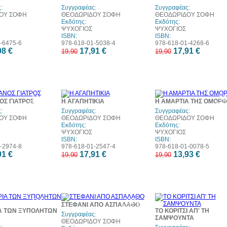
:
Συγγραφέας:
Συγγραφέας:
ΟΥ ΣΟΦΗ
ΘΕΟΔΩΡΙΔΟΥ ΣΟΦΗ
ΘΕΟΔΩΡΙΔΟΥ ΣΟΦΗ
Εκδότης:
Εκδότης:
ΨΥΧΟΓΙΟΣ
ΨΥΧΟΓΙΟΣ
ISBN:
ISBN:
-6475-6
978-618-01-5038-4
978-618-01-4268-6
98 €
17,91 €
17,91 €
19,90
19,90
10%
10%
3
ΟΣ ΓΙΑΤΡΟΣ
Η ΑΓΑΠΗΤΙΚΙΑ
Η ΑΜΑΡΤΙΑ ΤΗΣ ΟΜΟΡΦ
έκπτωση
έκπτωση
έκπ
w
:
Συγγραφέας:
Συγγραφέας:
ΟΥ ΣΟΦΗ
ΘΕΟΔΩΡΙΔΟΥ ΣΟΦΗ
ΘΕΟΔΩΡΙΔΟΥ ΣΟΦΗ
Εκδότης:
Εκδότης:
ΨΥΧΟΓΙΟΣ
ΨΥΧΟΓΙΟΣ
ISBN:
ISBN:
-2974-8
978-618-01-2547-4
978-618-01-0078-5
91 €
17,91 €
13,93 €
19,90
19,90
10%
10%
3
ΣΤΕΦΑΝΙ ΑΠΟ ΑΣΠΑΛΑΘΟ
έκπτωση
έκπτωση
έκπ
ΙΑ ΤΩΝ ΞΥΠΟΛΗΤΩΝ
ΤΟ ΚΟΡΙΤΣΙ ΑΠ' ΤΗ
w
Συγγραφέας:
ΣΑΜΨΟΥΝΤΑ
ΘΕΟΔΩΡΙΔΟΥ ΣΟΦΗ