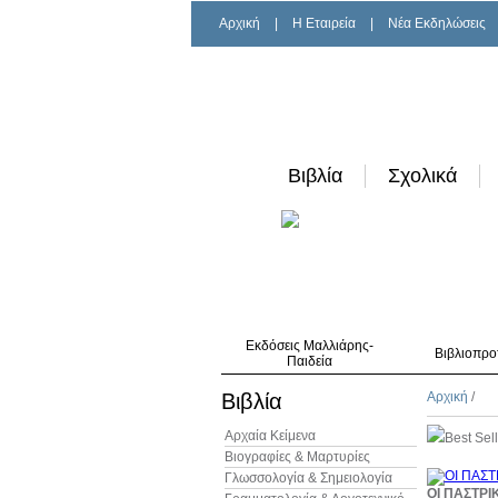
Αρχική
|
H Εταιρεία
|
Νέα Εκδηλώσεις
Βιβλία
Σχολικά
Εκδόσεις Μαλλιάρης-
Βιβλιοπρο
Παιδεία
Βιβλία
Αρχική
/
Αρχαία Κείμενα
Best Sel
Βιογραφίες & Μαρτυρίες
Γλωσσολογία & Σημειολογία
ΟΙ ΠΑΣΤΡΙ