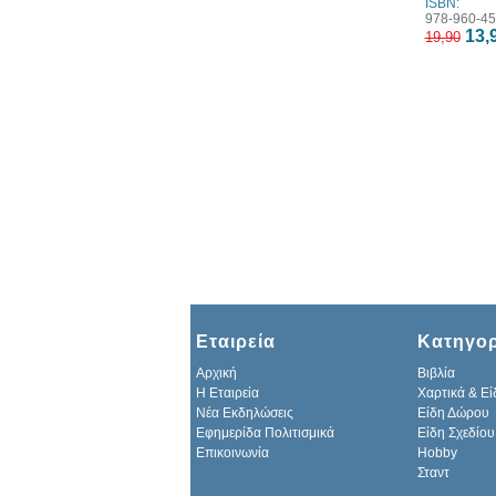
ISBN:
978-960-45
13,
19,90
Εταιρεία
Κατηγορ
Αρχική
Βιβλία
H Εταιρεία
Χαρτικά & Εί
Νέα Εκδηλώσεις
Είδη Δώρου
Εφημερίδα Πολιτισμικά
Είδη Σχεδίου
Επικοινωνία
Hobby
Σταντ