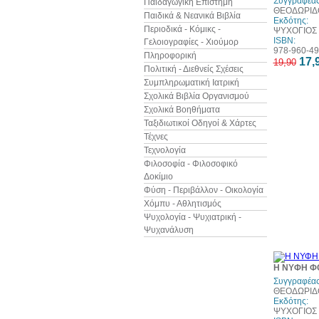
Συγγραφέας
Παιδαγωγική Επιστήμη
ΘΕΟΔΩΡΙΔ
Παιδικά & Νεανικά Βιβλία
Εκδότης:
Περιοδικά - Κόμικς -
ΨΥΧΟΓΙΟΣ
ISBN:
Γελοιογραφίες - Χιούμορ
978-960-49
Πληροφορική
17,
19,90
Πολιτική - Διεθνείς Σχέσεις
Συμπληρωματική Ιατρική
Σχολικά Βιβλία Οργανισμού
Σχολικά Βοηθήματα
Ταξιδιωτικοί Οδηγοί & Χάρτες
Τέχνες
Τεχνολογία
Φιλοσοφία - Φιλοσοφικό
Δοκίμιο
Φύση - Περιβάλλον - Οικολογία
Χόμπυ - Αθλητισμός
Ψυχολογία - Ψυχιατρική -
Ψυχανάλυση
Η ΝΥΦΗ Φ
Συγγραφέας
ΘΕΟΔΩΡΙΔ
Εκδότης:
ΨΥΧΟΓΙΟΣ