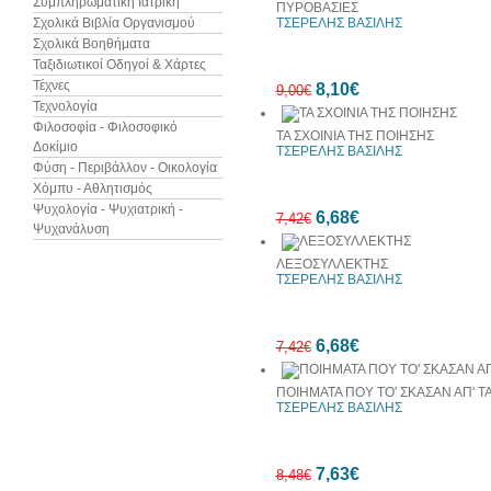
Συμπληρωματική Ιατρική
ΠΥΡΟΒΑΣΙΕΣ
Σχολικά Βιβλία Οργανισμού
ΤΣΕΡΕΛΗΣ ΒΑΣΙΛΗΣ
Σχολικά Βοηθήματα
Ταξιδιωτικοί Οδηγοί & Χάρτες
Τέχνες
8,10€
9,00€
Τεχνολογία
Φιλοσοφία - Φιλοσοφικό
ΤΑ ΣΧΟΙΝΙΑ ΤΗΣ ΠΟΙΗΣΗΣ
Δοκίμιο
ΤΣΕΡΕΛΗΣ ΒΑΣΙΛΗΣ
Φύση - Περιβάλλον - Οικολογία
Χόμπυ - Αθλητισμός
10%
Ψυχολογία - Ψυχιατρική -
6,68€
έκπτωση
7,42€
Ψυχανάλυση
ΛΕΞΟΣΥΛΛΕΚΤΗΣ
ΤΣΕΡΕΛΗΣ ΒΑΣΙΛΗΣ
10%
6,68€
έκπτωση
7,42€
ΠΟΙΗΜΑΤΑ ΠΟΥ ΤΟ' ΣΚΑΣΑΝ ΑΠ' Τ
ΤΣΕΡΕΛΗΣ ΒΑΣΙΛΗΣ
10%
7,63€
έκπτωση
8,48€