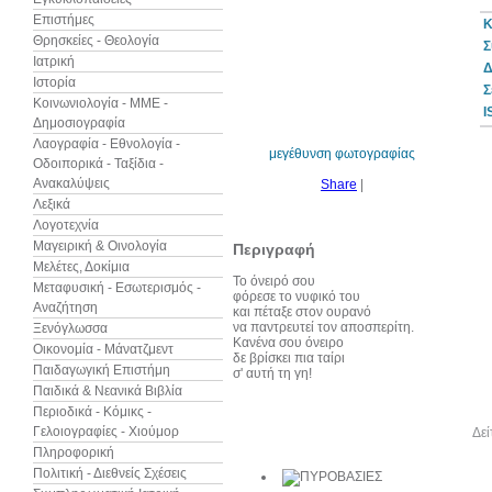
Επιστήμες
Κ
Θρησκείες - Θεολογία
Σ
Ιατρική
Δ
Ιστορία
10%
Σ
έκπτωση
Κοινωνιολογία - ΜΜΕ -
I
Δημοσιογραφία
Λαογραφία - Εθνολογία -
μεγέθυνση φωτογραφίας
Οδοιπορικά - Ταξίδια -
Ανακαλύψεις
Share
|
Λεξικά
Λογοτεχνία
Μαγειρική & Οινολογία
Περιγραφή
Μελέτες, Δοκίμια
Το όνειρό σου
Μεταφυσική - Εσωτερισμός -
φόρεσε το νυφικό του
Αναζήτηση
και πέταξε στον ουρανό
να παντρευτεί τον αποσπερίτη.
Ξενόγλωσσα
Κανένα σου όνειρο
Οικονομία - Μάνατζμεντ
δε βρίσκει πια ταίρι
Παιδαγωγική Επιστήμη
σ' αυτή τη γη!
Παιδικά & Νεανικά Βιβλία
Περιοδικά - Κόμικς -
Γελοιογραφίες - Χιούμορ
Άλλα βιβλία του συγγραφέα
Δεί
Πληροφορική
Πολιτική - Διεθνείς Σχέσεις