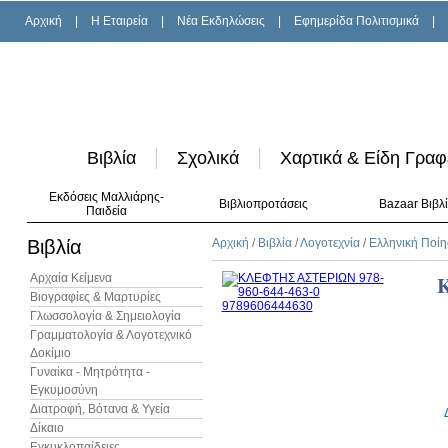
Αρχική
|
H Εταιρεία
|
Νέα Εκδηλώσεις
|
Εφημερίδα Πολιτισμικά
|
Βιβλία
Σχολικά
Χαρτικά & Είδη Γραφ
Εκδόσεις Μαλλιάρης-
Βιβλιοπροτάσεις
Bazaar Βιβλ
Παιδεία
Βιβλία
Αρχική
/
Βιβλία
/
Λογοτεχνία
/
Ελληνική Ποί
Αρχαία Κείμενα
Βιογραφίες & Μαρτυρίες
Γλωσσολογία & Σημειολογία
Γραμματολογία & Λογοτεχνικό
Δοκίμιο
Γυναίκα - Μητρότητα -
Εγκυμοσύνη
Διατροφή, Βότανα & Υγεία
Δίκαιο
Εγκυκλοπαίδειες