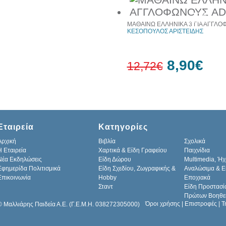
10%
έκπτωση
ΜΑΘΑΙΝΩ ΕΛΛΗΝΙΚΑ 3 ΓΙΑ ΑΓΓΛ
ΚΕΣΟΠΟΥΛΟΣ ΑΡΙΣΤΕΙΔΗΣ
8,90€
12,72€
30%
έκπτωση
web
Εταιρεία
Κατηγορίες
Αρχική
Βιβλία
Σχολικά
H Εταιρεία
Χαρτικά & Είδη Γραφείου
Παιχνίδια
Νέα Εκδηλώσεις
Είδη Δώρου
Multimedia, Ήχ
Εφημερίδα Πολιτισμικά
Είδη Σχεδίου, Ζωγραφικής &
Αναλώσιμα & Ε
Επικοινωνία
Hobby
Εποχιακά
Σταντ
Είδη Προστασί
Πρώτων Βοηθε
Όροι χρήσης
|
Επιστροφές
|
Τ
© Μαλλιάρης Παιδεία Α.Ε. (Γ.Ε.Μ.Η. 038272305000)