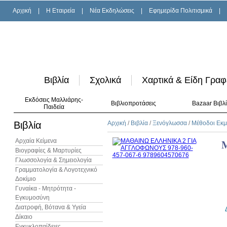
Αρχική
|
H Εταιρεία
|
Νέα Εκδηλώσεις
|
Εφημερίδα Πολιτισμικά
|
Βιβλία
Σχολικά
Χαρτικά & Είδη Γραφ
Εκδόσεις Μαλλιάρης-
Βιβλιοπροτάσεις
Bazaar Βιβλ
Παιδεία
Βιβλία
Αρχική
/
Βιβλία
/
Ξενόγλωσσα
/
Μέθοδοι Εκμ
Αρχαία Κείμενα
Βιογραφίες & Μαρτυρίες
Γλωσσολογία & Σημειολογία
Γραμματολογία & Λογοτεχνικό
Δοκίμιο
Γυναίκα - Μητρότητα -
Εγκυμοσύνη
Διατροφή, Βότανα & Υγεία
Δίκαιο
Εγκυκλοπαίδειες