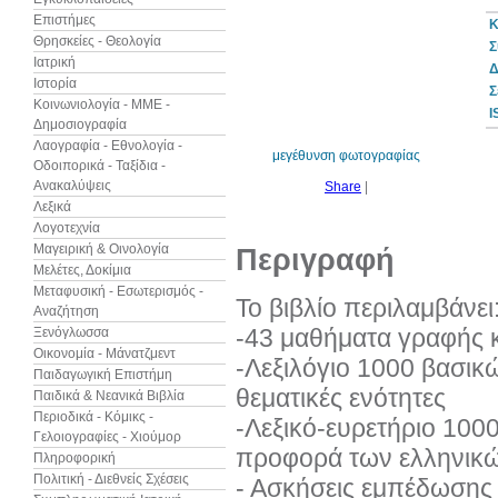
Επιστήμες
Κ
Θρησκείες - Θεολογία
Σ
Ιατρική
Δ
Ιστορία
30%
Σ
έκπτωση
Κοινωνιολογία - ΜΜΕ -
web
I
Δημοσιογραφία
Λαογραφία - Εθνολογία -
μεγέθυνση φωτογραφίας
Οδοιπορικά - Ταξίδια -
Ανακαλύψεις
Share
|
Λεξικά
Λογοτεχνία
Μαγειρική & Οινολογία
Περιγραφή
Μελέτες, Δοκίμια
Μεταφυσική - Εσωτερισμός -
Το βιβλίο περιλαμβάνει
Αναζήτηση
-43 μαθήματα γραφής 
Ξενόγλωσσα
Οικονομία - Μάνατζμεντ
-Λεξιλόγιο 1000 βασικ
Παιδαγωγική Επιστήμη
θεματικές ενότητες
Παιδικά & Νεανικά Βιβλία
Περιοδικά - Κόμικς -
-Λεξικό-ευρετήριο 100
Γελοιογραφίες - Χιούμορ
προφορά των ελληνικώ
Πληροφορική
Πολιτική - Διεθνείς Σχέσεις
- Ασκήσεις εμπέδωσης 