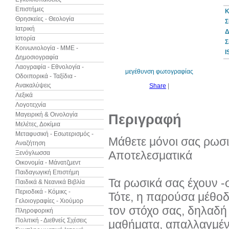
Επιστήμες
Κ
Θρησκείες - Θεολογία
Σ
Ιατρική
Δ
Ιστορία
30%
Σ
έκπτωση
Κοινωνιολογία - ΜΜΕ -
web
I
Δημοσιογραφία
Λαογραφία - Εθνολογία -
μεγέθυνση φωτογραφίας
Οδοιπορικά - Ταξίδια -
Ανακαλύψεις
Share
|
Λεξικά
Λογοτεχνία
Μαγειρική & Οινολογία
Περιγραφή
Μελέτες, Δοκίμια
Μεταφυσική - Εσωτερισμός -
Μάθετε μόνοι σας ρωσι
Αναζήτηση
Αποτελεσματικά
Ξενόγλωσσα
Οικονομία - Μάνατζμεντ
Παιδαγωγική Επιστήμη
Τα ρωσικά σας έχουν -σ
Παιδικά & Νεανικά Βιβλία
Περιοδικά - Κόμικς -
Τότε, η παρούσα μέθοδ
Γελοιογραφίες - Χιούμορ
τον στόχο σας, δηλαδή
Πληροφορική
Πολιτική - Διεθνείς Σχέσεις
μαθήματα, απαλλαγμένα