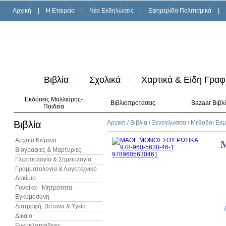
Αρχική
|
H Εταιρεία
|
Νέα Εκδηλώσεις
|
Εφημερίδα Πολιτισμικά
|
Βιβλία
Σχολικά
Χαρτικά & Είδη Γραφ
Εκδόσεις Μαλλιάρης-
Βιβλιοπροτάσεις
Bazaar Βιβλ
Παιδεία
Βιβλία
Αρχική
/
Βιβλία
/
Ξενόγλωσσα
/
Μέθοδοι Εκ
Αρχαία Κείμενα
Βιογραφίες & Μαρτυρίες
Γλωσσολογία & Σημειολογία
Γραμματολογία & Λογοτεχνικό
Δοκίμιο
Γυναίκα - Μητρότητα -
Εγκυμοσύνη
Διατροφή, Βότανα & Υγεία
Δίκαιο
Εγκυκλοπαίδειες