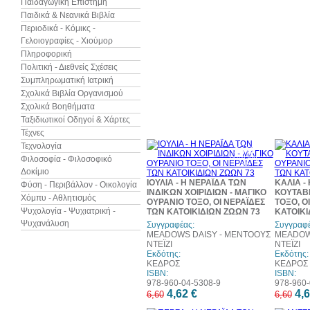
Παιδαγωγική Επιστήμη
Παιδικά & Νεανικά Βιβλία
Περιοδικά - Κόμικς -
Γελοιογραφίες - Χιούμορ
Πληροφορική
Πολιτική - Διεθνείς Σχέσεις
Συμπληρωματική Ιατρική
Σχολικά Βιβλία Οργανισμού
Σχολικά Βοηθήματα
Ταξιδιωτικοί Οδηγοί & Χάρτες
Τέχνες
Τεχνολογία
30%
έκπτωση
Φιλοσοφία - Φιλοσοφικό
web
Δοκίμιο
ΙΟΥΛΙΑ - Η ΝΕΡΑΪΔΑ ΤΩΝ
ΚΑΛΙΑ -
Φύση - Περιβάλλον - Οικολογία
ΙΝΔΙΚΩΝ ΧΟΙΡΙΔΙΩΝ - ΜΑΓΙΚΟ
ΚΟΥΤΑΒΙ
Χόμπυ - Αθλητισμός
ΟΥΡΑΝΙΟ ΤΟΞΟ, ΟΙ ΝΕΡΑΪΔΕΣ
ΤΟΞΟ, Ο
Ψυχολογία - Ψυχιατρική -
ΤΩΝ ΚΑΤΟΙΚΙΔΙΩΝ ΖΩΩΝ 73
ΚΑΤΟΙΚΙ
Ψυχανάλυση
Συγγραφέας:
Συγγραφέ
MEADOWS DAISY - ΜΕΝΤΟΟΥΣ
MEADOW
ΝΤΕΪΖΙ
ΝΤΕΪΖΙ
Εκδότης:
Εκδότης:
ΚΕΔΡΟΣ
ΚΕΔΡΟΣ
ISBN:
ISBN:
978-960-04-5308-9
978-960-
4,62 €
4,6
6,60
6,60