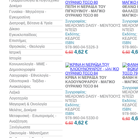
Γραμματολογία & Λογοτεχνικό
web
Δοκίμιο
ΠΕΠΗ Η ΝΕΡΑΪΔΑ ΤΟΥ
ΘΕΑΝΩ 
ΠΙΓΚΟΥΙΝΟΥ - ΜΑΓΙΚΟ
ΘΑΛΑΣΣΙ
Γυναίκα - Μητρότητα -
ΟΥΡΑΝΙΟ ΤΟΞΟ 80
ΜΑΓΙΚΟ 
Εγκυμοσύνη
Συγγραφέας:
Συγγραφέ
Διατροφή, Βότανα & Υγεία
MEADOWS DAISY - ΜΕΝΤΟΟΥΣ
MEADOW
Δίκαιο
ΝΤΕΪΖΙ
ΝΤΕΪΖΙ
Εκδότης:
Εκδότης:
Εγκυκλοπαίδειες
ΚΕΔΡΟΣ
ΚΕΔΡΟΣ
Επιστήμες
ISBN:
ISBN:
Θρησκείες - Θεολογία
978-960-04-5326-3
978-960-
4,62 €
4,6
6,60
6,60
Ιατρική
Ιστορία
Κοινωνιολογία - ΜΜΕ -
30%
Δημοσιογραφία
έκπτωση
web
Λαογραφία - Εθνολογία -
ΚΡΙΝΑ Η ΝΕΡΑΪΔΑ ΤΟΥ
ΦΑΝΗ Η 
Οδοιπορικά - Ταξίδια -
ΚΛΟΟΥΝΟΨΑΡΟΥ - ΜΑΓΙΚΟ
- ΜΑΓΙΚ
ΟΥΡΑΝΙΟ ΤΟΞΟ 84
Ανακαλύψεις
Συγγραφέ
Συγγραφέας:
MEADOW
Λεξικά
MEADOWS DAISY - ΜΕΝΤΟΟΥΣ
ΝΤΕΪΖΙ
Λογοτεχνία
ΝΤΕΪΖΙ
Εκδότης:
Μαγειρική & Οινολογία
Εκδότης:
ΚΕΔΡΟΣ
ΚΕΔΡΟΣ
ISBN:
Μελέτες, Δοκίμια
ISBN:
978-960-
Μεταφυσική - Εσωτερισμός -
978-960-04-5330-0
4,6
6,60
Αναζήτηση
4,62 €
6,60
Ξενόγλωσσα
Οικονομία - Μάνατζμεντ