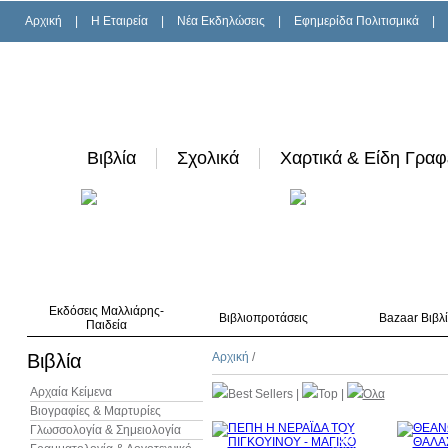
Αρχική
|
H Εταιρεία
|
Νέα Εκδηλώσεις
|
Εφημερίδα Πολιτισμικά
|
Βιβλία
Σχολικά
Χαρτικά & Είδη Γραφ
Εκδόσεις Μαλλιάρης-
Βιβλιοπροτάσεις
Bazaar Βιβλ
Παιδεία
Βιβλία
Αρχική
/
Αρχαία Κείμενα
Best Sellers
|
Top
|
Όλα
Βιογραφίες & Μαρτυρίες
Γλωσσολογία & Σημειολογία
30%
έκπτωση