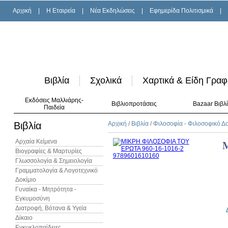
Αρχική
|
H Εταιρεία
|
Νέα Εκδηλώσεις
|
Εφημερίδα Πολιτισμικά
|
Βιβλία
Σχολικά
Χαρτικά & Είδη Γραφ
Εκδόσεις Μαλλιάρης-
Βιβλιοπροτάσεις
Bazaar Βιβλ
Παιδεία
Βιβλία
Αρχική
/
Βιβλία
/
Φιλοσοφία - Φιλοσοφικό Δο
Αρχαία Κείμενα
Βιογραφίες & Μαρτυρίες
Γλωσσολογία & Σημειολογία
Γραμματολογία & Λογοτεχνικό
Δοκίμιο
Γυναίκα - Μητρότητα -
Εγκυμοσύνη
Διατροφή, Βότανα & Υγεία
Δίκαιο
Εγκυκλοπαίδειες