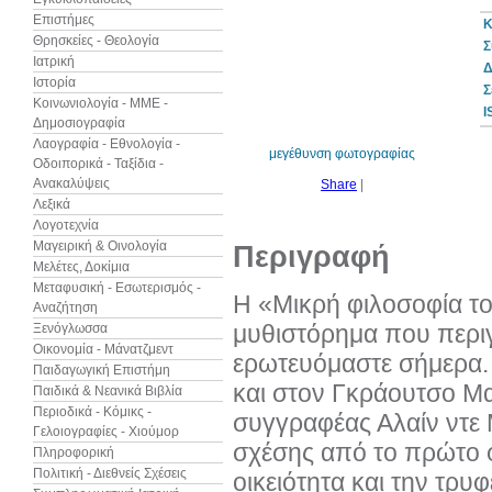
Επιστήμες
Κ
Θρησκείες - Θεολογία
Σ
Ιατρική
Δ
Ιστορία
30%
Σ
έκπτωση
Κοινωνιολογία - ΜΜΕ -
web
I
Δημοσιογραφία
Λαογραφία - Εθνολογία -
μεγέθυνση φωτογραφίας
Οδοιπορικά - Ταξίδια -
Ανακαλύψεις
Share
|
Λεξικά
Λογοτεχνία
Μαγειρική & Οινολογία
Περιγραφή
Μελέτες, Δοκίμια
Μεταφυσική - Εσωτερισμός -
H «Μικρή φιλοσοφία το
Αναζήτηση
μυθιστόρημα που περιγ
Ξενόγλωσσα
Οικονομία - Μάνατζμεντ
ερωτευόμαστε σήμερα. 
Παιδαγωγική Επιστήμη
και στον Γκράουτσο Μαρ
Παιδικά & Νεανικά Βιβλία
Περιοδικά - Κόμικς -
συγγραφέας Αλαίν ντε 
Γελοιογραφίες - Χιούμορ
σχέσης από το πρώτο φ
Πληροφορική
Πολιτική - Διεθνείς Σχέσεις
οικειότητα και την τρυ