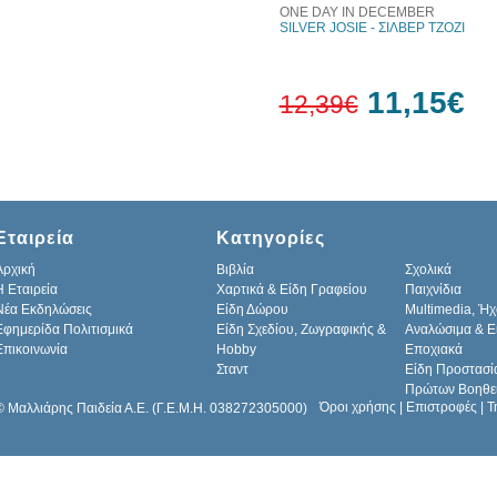
ONE DAY IN DECEMBER
SILVER JOSIE - ΣΙΛΒΕΡ ΤΖΟΖΙ
11,15€
12,39€
10%
έκπτωση
Εταιρεία
Κατηγορίες
Αρχική
Βιβλία
Σχολικά
H Εταιρεία
Χαρτικά & Είδη Γραφείου
Παιχνίδια
Νέα Εκδηλώσεις
Είδη Δώρου
Multimedia, Ήχ
Εφημερίδα Πολιτισμικά
Είδη Σχεδίου, Ζωγραφικής &
Αναλώσιμα & Ε
Επικοινωνία
Hobby
Εποχιακά
Σταντ
Είδη Προστασί
Πρώτων Βοηθε
Όροι χρήσης
|
Επιστροφές
|
Τ
© Μαλλιάρης Παιδεία Α.Ε. (Γ.Ε.Μ.Η. 038272305000)