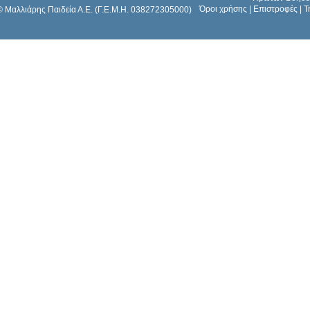
Όροι χρήσης
|
Επιστροφές
|
Τ
© Μαλλιάρης Παιδεία Α.Ε. (Γ.Ε.Μ.Η. 038272305000)