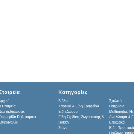
Εταιρεία
Κατηγορίες
Αρχική
Βιβλία
Σχολικά
H Εταιρεία
Χαρτικά & Είδη Γραφείου
Παιχνίδια
Νέα Εκδηλώσεις
Είδη Δώρου
Multimedia, Ήχ
Εφημερίδα Πολιτισμικά
Είδη Σχεδίου, Ζωγραφικής &
Αναλώσιμα & Ε
Επικοινωνία
Hobby
Εποχιακά
Σταντ
Είδη Προστασί
Πρώτων Βοηθε