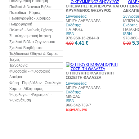
10%
Παιδαγωγική Επιστήμη
έκπτωση
Ο ΠΕΙΡΑΤΗΣ ΠΕΡΠΕΡΟΥΑ ΚΑΙ Ο
Ο ΠΕΙΡΑ
Παιδικά & Νεανικά Βιβλία
ΚΡΥΜΜΕΝΟΣ ΘΗΣΑΥΡΟΣ
ΔΕΚΑΠΕ
Περιοδικά - Κόμικς -
Συγγραφέας:
Συγγραφέ
Γελοιογραφίες - Χιούμορ
ΜΠΙΖΗ ΑΛΕΞΑΝΔΡΑ
ΜΠΙΖΗ 
Πληροφορική
Εκδότης:
Εκδότης:
ΠΑΤΑΚΗΣ
ΠΑΤΑΚΗ
Πολιτική - Διεθνείς Σχέσεις
ISBN:
ISBN:
Συμπληρωματική Ιατρική
978-960-16-2844-8
978-960-
Σχολικά Βιβλία Οργανισμού
4,41 €
5,3
4,90
5,90
Σχολικά Βοηθήματα
Ταξιδιωτικοί Οδηγοί & Χάρτες
Τέχνες
Τεχνολογία
10%
έκπτωση
Φιλοσοφία - Φιλοσοφικό
Ο ΤΙΠΟΥΚΙΤΟ ΦΛΑΠΟΥΚΙΤΙ
Δοκίμιο
ΣΩΖΕΙ ΤΗ ΘΑΛΑΣΣΑ
Φύση - Περιβάλλον - Οικολογία
Συγγραφέας:
ΜΠΙΖΗ ΑΛΕΞΑΝΔΡΑ
Χόμπυ - Αθλητισμός
Εκδότης:
Ψυχολογία - Ψυχιατρική -
ΜΙΝΩΑΣ
Ψυχανάλυση
ISBN:
960-542-739-7
Εξαντλημένο