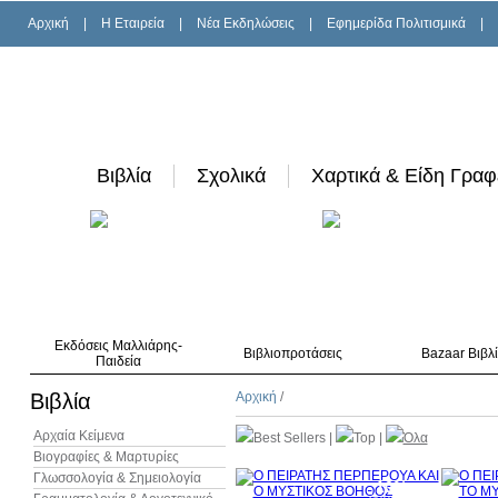
Αρχική
|
H Εταιρεία
|
Νέα Εκδηλώσεις
|
Εφημερίδα Πολιτισμικά
|
Βιβλία
Σχολικά
Χαρτικά & Είδη Γραφ
Εκδόσεις Μαλλιάρης-
Βιβλιοπροτάσεις
Bazaar Βιβλ
Παιδεία
Βιβλία
Αρχική
/
Αρχαία Κείμενα
Best Sellers
|
Top
|
Όλα
Βιογραφίες & Μαρτυρίες
Γλωσσολογία & Σημειολογία
10%
έκπτωση