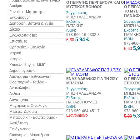
Γραμματολογία & Λογοτεχνικό
Ο ΠΕΙΡΑΤΗΣ ΠΕΡΠΕΡΟΥΑ ΚΑΙ Ο
Δοκίμιο
ΜΥΣΤΙΚΟΣ ΒΟΗΘΟΣ
Ο ΠΕΙΡΑ
ΤΟ ΜΥΣΤ
Γυναίκα - Μητρότητα -
Συγγραφέας:
ΠΑΝΔΟΧ
ΜΠΙΖΗ ΑΛΕΞΑΝΔΡΑ
Εγκυμοσύνη
Εκδότης:
Συγγραφέ
Διατροφή, Βότανα & Υγεία
ΠΑΤΑΚΗΣ
ΜΠΙΖΗ 
Δίκαιο
ISBN:
Εκδότης:
978-960-16-9332-3
ΠΑΤΑΚΗ
Εγκυκλοπαίδειες
5,94 €
ISBN:
6,60
Επιστήμες
978-960-
Θρησκείες - Θεολογία
5,9
6,60
Ιατρική
Ιστορία
Κοινωνιολογία - ΜΜΕ -
Δημοσιογραφία
10%
Λαογραφία - Εθνολογία -
έκπτωση
ΕΝΑΣ ΑΔΕΛΦΟΣ ΓΙΑ ΤΗ ΣΙΣΥ
Ο ΠΕΙΡΑ
Οδοιπορικά - Ταξίδια -
ΜΠΛΟΥΜ
ΣΤΟΙΧΕ
Ανακαλύψεις
Συγγραφέας:
Συγγραφέ
ΜΠΙΖΗ ΑΛΕΞΑΝΔΡΑ
ΜΠΙΖΗ 
Λεξικά
Εκδότης:
Εκδότης:
Λογοτεχνία
ΠΑΠΑΔΟΠΟΥΛΟΣ
ΠΑΤΑΚΗ
Μαγειρική & Οινολογία
ISBN:
ISBN:
978-960-484-451-7
978-960-
Μελέτες, Δοκίμια
Εξαντλημένο
5,3
5,90
Μεταφυσική - Εσωτερισμός -
Αναζήτηση
Ξενόγλωσσα
Οικονομία - Μάνατζμεντ