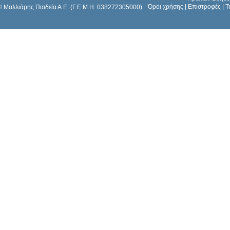
Όροι χρήσης
|
Επιστροφές
|
Τ
© Μαλλιάρης Παιδεία Α.Ε. (Γ.Ε.Μ.Η. 038272305000)