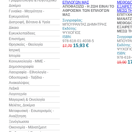
Γραμματολογία & Λογοτεχνικό
Δοκίμιο
ΑΠΟΦΑΣΙΖΩ - Η ΖΩΗ ΕΙΝΑΙ ΤΟ
ΑΘΡΟΙΣΜΑ ΤΩΝ ΕΠΙΛΟΓΩΝ
Γυναίκα - Μητρότητα -
ΜΑΣ
ΕΠΙΤΥΧΗ
Εγκυμοσύνη
ΜΑΝΑΤΖΕ
Συγγραφέας:
Διατροφή, Βότανα & Υγεία
ΜΕΘΟΔΟΙ
ΜΠΟΥΡΑΝΤΑΣ ΔΗΜΗΤΡΗΣ
ΕΞΑΙΡΕ
Δίκαιο
Εκδότης:
ΜΕΣΩ Τ
ΨΥΧΟΓΙΟΣ
Εγκυκλοπαίδειες
ISBN:
Συγγραφέ
Επιστήμες
978-618-01-4038-5
ΜΠΟΥΡΑ
Θρησκείες - Θεολογία
15,93 €
Εκδότης:
17,70
ΨΥΧΟΓΙ
Ιατρική
ISBN:
Ιστορία
978-618-
Κοινωνιολογία - ΜΜΕ -
17
19,90
Δημοσιογραφία
Λαογραφία - Εθνολογία -
Οδοιπορικά - Ταξίδια -
Ανακαλύψεις
Λεξικά
Λογοτεχνία
Μαγειρική & Οινολογία
Μελέτες, Δοκίμια
Μεταφυσική - Εσωτερισμός -
Αναζήτηση
Ξενόγλωσσα
Οικονομία - Μάνατζμεντ