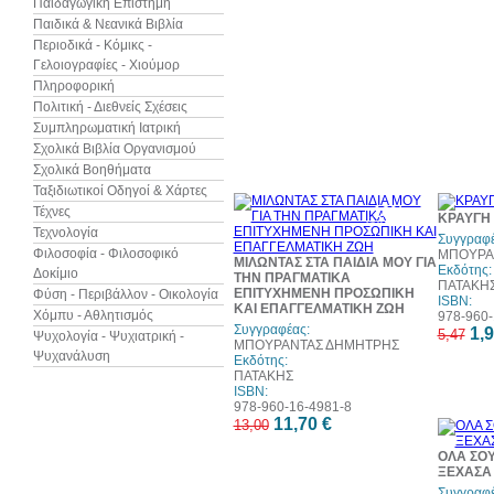
Παιδαγωγική Επιστήμη
Παιδικά & Νεανικά Βιβλία
Περιοδικά - Κόμικς -
Γελοιογραφίες - Χιούμορ
Πληροφορική
Πολιτική - Διεθνείς Σχέσεις
Συμπληρωματική Ιατρική
Σχολικά Βιβλία Οργανισμού
Σχολικά Βοηθήματα
Ταξιδιωτικοί Οδηγοί & Χάρτες
10%
Τέχνες
ΚΡΑΥΓΗ
έκπτωση
Τεχνολογία
Συγγραφέ
Φιλοσοφία - Φιλοσοφικό
ΜΠΟΥΡΑ
ΜΙΛΩΝΤΑΣ ΣΤΑ ΠΑΙΔΙΑ ΜΟΥ ΓΙΑ
Εκδότης:
Δοκίμιο
ΤΗΝ ΠΡΑΓΜΑΤΙΚΑ
ΠΑΤΑΚΗ
ΕΠΙΤΥΧΗΜΕΝΗ ΠΡΟΣΩΠΙΚΗ
Φύση - Περιβάλλον - Οικολογία
ISBN:
ΚΑΙ ΕΠΑΓΓΕΛΜΑΤΙΚΗ ΖΩΗ
Χόμπυ - Αθλητισμός
978-960-
Συγγραφέας:
1,9
5,47
Ψυχολογία - Ψυχιατρική -
ΜΠΟΥΡΑΝΤΑΣ ΔΗΜΗΤΡΗΣ
Ψυχανάλυση
Εκδότης:
ΠΑΤΑΚΗΣ
ISBN:
978-960-16-4981-8
11,70 €
13,00
ΟΛΑ ΣΟΥ
ΞΕΧΑΣΑ 
Συγγραφέ