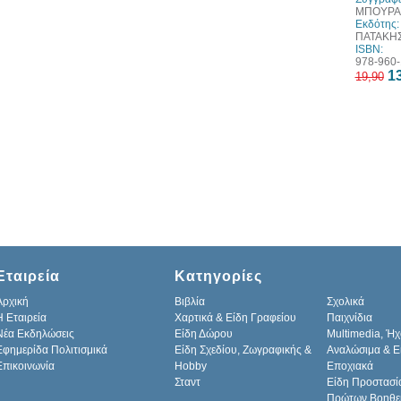
ΜΠΟΥΡΑ
Εκδότης:
ΠΑΤΑΚΗ
ISBN:
978-960-
13
19,90
Εταιρεία
Κατηγορίες
Αρχική
Βιβλία
Σχολικά
H Εταιρεία
Χαρτικά & Είδη Γραφείου
Παιχνίδια
Νέα Εκδηλώσεις
Είδη Δώρου
Multimedia, Ήχ
Εφημερίδα Πολιτισμικά
Είδη Σχεδίου, Ζωγραφικής &
Αναλώσιμα & Ε
Επικοινωνία
Hobby
Εποχιακά
Σταντ
Είδη Προστασί
Πρώτων Βοηθε