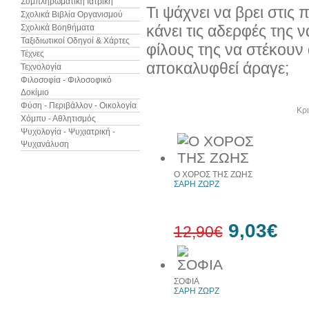
Συμπληρωματική Ιατρική
Τι ψάχνει να βρει στις 
Σχολικά Βιβλία Οργανισμού
κάνει τις αδερφές της ν
Σχολικά Βοηθήματα
Ταξιδιωτικοί Οδηγοί & Χάρτες
φίλους της να στέκουν 
Τέχνες
αποκαλυφθεί άραγε;
Τεχνολογία
Φιλοσοφία - Φιλοσοφικό
Δοκίμιο
Φύση - Περιβάλλον - Οικολογία
Άλλα βιβλία του συγγραφέα
Κρι
Χόμπυ - Αθλητισμός
Ψυχολογία - Ψυχιατρική -
Ψυχανάλυση
Ο ΧΟΡΟΣ ΤΗΣ ΖΩΗΣ
ΣΑΡΗ ΖΩΡΖ
9,03€
12,90€
30%
ΣΟΦΙΑ
έκπτωση
ΣΑΡΗ ΖΩΡΖ
web