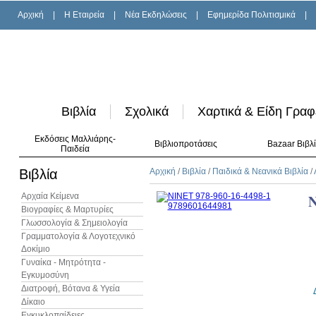
Αρχική
|
H Εταιρεία
|
Νέα Εκδηλώσεις
|
Εφημερίδα Πολιτισμικά
|
Βιβλία
Σχολικά
Χαρτικά & Είδη Γραφ
Εκδόσεις Μαλλιάρης-
Βιβλιοπροτάσεις
Bazaar Βιβλ
Παιδεία
Βιβλία
Αρχική
/
Βιβλία
/
Παιδικά & Νεανικά Βιβλία
/
Αρχαία Κείμενα
Βιογραφίες & Μαρτυρίες
Γλωσσολογία & Σημειολογία
Γραμματολογία & Λογοτεχνικό
Δοκίμιο
Γυναίκα - Μητρότητα -
Εγκυμοσύνη
Διατροφή, Βότανα & Υγεία
Δίκαιο
Εγκυκλοπαίδειες