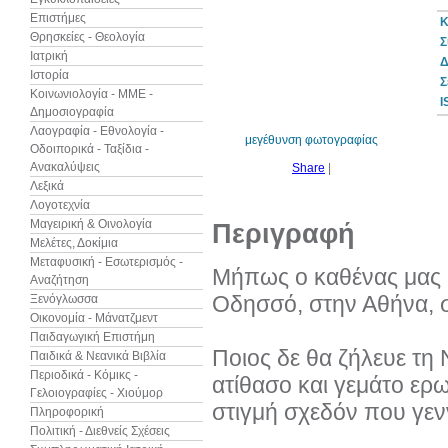
Επιστήμες
Κ
Θρησκείες - Θεολογία
Σ
Ιατρική
Δ
Ιστορία
30%
Σ
έκπτωση
Κοινωνιολογία - ΜΜΕ -
web
I
Δημοσιογραφία
Λαογραφία - Εθνολογία -
μεγέθυνση φωτογραφίας
Οδοιπορικά - Ταξίδια -
Ανακαλύψεις
Share
|
Λεξικά
Λογοτεχνία
Μαγειρική & Οινολογία
Περιγραφή
Μελέτες, Δοκίμια
Μεταφυσική - Εσωτερισμός -
Μήπως ο καθένας μας δ
Αναζήτηση
Οδησσό, στην Αθήνα, στ
Ξενόγλωσσα
Οικονομία - Μάνατζμεντ
Παιδαγωγική Επιστήμη
Ποιος δε θα ζήλευε τη Ν
Παιδικά & Νεανικά Βιβλία
Περιοδικά - Κόμικς -
ατίθασο και γεμάτο ερω
Γελοιογραφίες - Χιούμορ
στιγμή σχεδόν που γεν
Πληροφορική
Πολιτική - Διεθνείς Σχέσεις