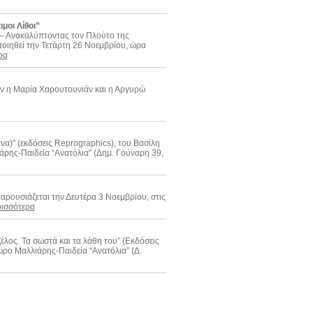
μοι Λίθοι”
” – Ανακαλύπτοντας τον Πλούτο της
ιηθεί την Τετάρτη 26 Νοεμβρίου, ώρα
ρα
ουν η Μαρία Χαρουτουνιάν και η Αργυρώ
να)" (εκδόσεις Reprographics), του Βασίλη
ρης-Παιδεία “Ανατόλια” (Δημ. Γούναρη 39,
αρουσιάζεται την Δευτέρα 3 Νοεμβρίου, στις
ισσότερα
ζέλος. Τα σωστά και τα λάθη του” (Εκδόσεις
ρο Μαλλιάρης-Παιδεία “Ανατόλια” (Δ.