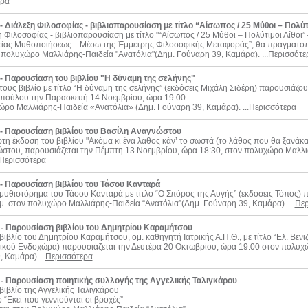
ερα
- Διάλεξη Φιλοσοφίας - βιβλιοπαρουσίαση με τίτλο “Αίσωπος / 25 Μύθοι – Πολύτι
η Φιλοσοφίας - βιβλιοπαρουσίαση με τίτλο "“Αίσωπος / 25 Μύθοι – Πολύτιμοι Λίθοι
ίας Μυθοποιήσεως... Μέσω της Έμμετρης Φιλοσοφικής Μεταφοράς”, θα πραγματοπο
 πολυχώρο Μαλλιάρης-Παιδεία "Ανατόλια"(Δημ. Γούναρη 39, Καμάρα). ...
Περισσότε
 - Παρουσίαση του βιβλίου "Η δύναμη της σελήνης"
 τους βιβλίο με τίτλο “Η δύναμη της σελήνης” (εκδόσεις Μιχάλη Σιδέρη) παρουσιάζ
πούλου την Παρασκευή 14 Νοεμβρίου, ώρα 19:00
ρο Μαλλιάρης-Παιδεία «Ανατόλια» (Δημ. Γούναρη 39, Καμάρα). ...
Περισσότερα
 - Παρουσίαση βιβλίου του Βασίλη Αναγνώστου
ρτη έκδοση του βιβλίου "Ακόμα κι ένα λάθος κάν’ το σωστά (το λάθος που θα ξανάκα
στου, παρουσιάζεται την Πέμπτη 13 Νοεμβρίου, ώρα 18:30, στον πολυχώρο Μαλλιά
Περισσότερα
 - Παρουσίαση βιβλίου του Τάσου Κανταρά
 μυθιστόρημα του Τάσου Κανταρά με τίτλο “O Σπόρος της Αυγής” (εκδόσεις Τόπος) π
.μ. στον πολυχώρο Μαλλιάρης-Παιδεία “Ανατόλια”(Δημ. Γούναρη 39, Καμάρα). ...
Περ
 - Παρουσίαση βιβλίου του Δημητρίου Καραμήτσου
βιβλίο του Δημητρίου Καραμήτσου, ομ. καθηγητή Ιατρικής Α.Π.Θ., με τίτλο “Ελ. Βενι
ικού Ενδοχώρα) παρουσιάζεται την Δευτέρα 20 Οκτωβρίου, ώρα 19.00 στον πολυχώ
 Καμάρα) ...
Περισσότερα
 - Παρουσίαση ποιητικής συλλογής της Αγγελικής Ταλιγκάρου
 βιβλίο της Αγγελικής Ταλιγκάρου
ο “Εκεί που γεννιούνται οι βροχές”