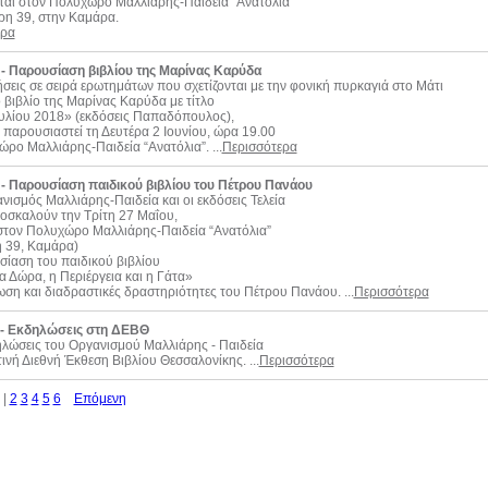
ται στον Πολυχώρο Μαλλιάρης-Παιδεία “Ανατόλια”
ρη 39, στην Καμάρα.
ερα
 - Παρουσίαση βιβλίου της Μαρίνας Καρύδα
σεις σε σειρά ερωτημάτων που σχετίζονται με την φονική πυρκαγιά στο Μάτι
ο βιβλίο της Μαρίνας Καρύδα με τίτλο
ουλίου 2018» (εκδόσεις Παπαδόπουλος),
 παρουσιαστεί τη Δευτέρα 2 Ιουνίου, ώρα 19.00
ρο Μαλλιάρης-Παιδεία “Ανατόλια”. ...
Περισσότερα
 - Παρουσίαση παιδικού βιβλίου του Πέτρου Πανάου
νισμός Μαλλιάρης-Παιδεία και οι εκδόσεις Τελεία
οσκαλούν την Τρίτη 27 Μαΐου,
στον Πολυχώρο Μαλλιάρης-Παιδεία “Ανατόλια”
η 39, Καμάρα)
ίαση του παιδικού βιβλίου
α Δώρα, η Περιέργεια και η Γάτα»
ση και διαδραστικές δραστηριότητες του Πέτρου Πανάου. ...
Περισσότερα
 - Εκδηλώσεις στη ΔΕΒΘ
ηλώσεις του Οργανισμού Μαλλιάρης - Παιδεία
τινή Διεθνή Έκθεση Βιβλίου Θεσσαλονίκης. ...
Περισσότερα
|
2
3
4
5
6
Επόμενη