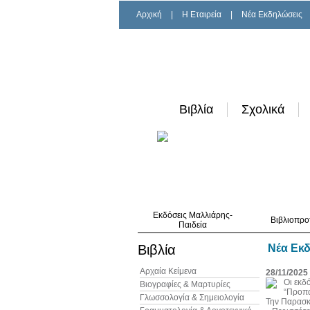
Αρχική
|
H Εταιρεία
|
Νέα Εκδηλώσεις
Βιβλία
Σχολικά
Εκδόσεις Μαλλιάρης-
Βιβλιοπρο
Παιδεία
Βιβλία
Νέα Εκ
Αρχαία Κείμενα
28/11/2025
Οι εκδ
Βιογραφίες & Μαρτυρίες
“Προπ
Γλωσσολογία & Σημειολογία
Την Παρασκ