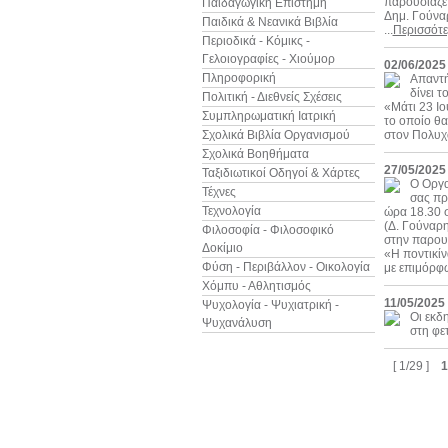
παρουσιάζε
Παιδαγωγική Επιστήμη
Δημ. Γούνα
Παιδικά & Νεανικά Βιβλία
...
Περισσότ
Περιοδικά - Κόμικς -
Γελοιογραφίες - Χιούμορ
02/06/2025
Πληροφορική
Απαντή
δίνει τ
Πολιτική - Διεθνείς Σχέσεις
«Μάτι 23 Ι
Συμπληρωματική Ιατρική
το οποίο θα
Σχολικά Βιβλία Οργανισμού
στον Πολυχώ
Σχολικά Βοηθήματα
27/05/2025
Ταξιδιωτικοί Οδηγοί & Χάρτες
Ο Οργα
Τέχνες
σας πρ
Τεχνολογία
ώρα 18.30 
(Δ. Γούναρ
Φιλοσοφία - Φιλοσοφικό
στην παρουσ
Δοκίμιο
«Η ποντικίν
Φύση - Περιβάλλον - Οικολογία
με επιμόρφω
Χόμπυ - Αθλητισμός
11/05/2025
Ψυχολογία - Ψυχιατρική -
Οι εκδ
Ψυχανάλυση
στη φε
[ 1/29 ]
1