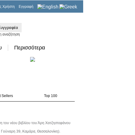
ς Χρήστη
Εγγραφή
0,00€
η αναζήτηση
υ
Περισσότερα
 Sellers
Top 100
η του νέου βιβλίου του Άρη Χατζηστεφάνου
 Γούναρη 39, Καμάρα, Θεσσαλονίκη).