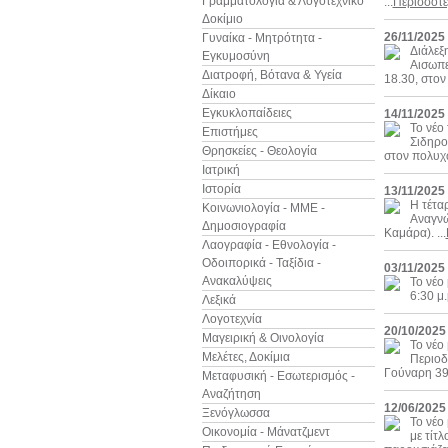
Γραμματολογία & Λογοτεχνικό
...
Περισσότ
Δοκίμιο
26/11/2025 
Γυναίκα - Μητρότητα -
Διάλεξ
Εγκυμοσύνη
Αισωπε
Διατροφή, Βότανα & Υγεία
18.30, στον
Δίκαιο
Εγκυκλοπαίδειες
14/11/2025
Το νέο
Επιστήμες
Σιδηρο
Θρησκείες - Θεολογία
στον πολυχώ
Ιατρική
Ιστορία
13/11/2025
Η τέτα
Κοινωνιολογία - ΜΜΕ -
Αναγνώ
Δημοσιογραφία
Καμάρα). ...
Λαογραφία - Εθνολογία -
Οδοιπορικά - Ταξίδια -
03/11/2025
Ανακαλύψεις
Το νέο
6:30 μ
Λεξικά
Λογοτεχνία
20/10/2025
Μαγειρική & Οινολογία
Το νέο 
Μελέτες, Δοκίμια
Περιοδ
Γούναρη 39,
Μεταφυσική - Εσωτερισμός -
Αναζήτηση
12/06/2025
Ξενόγλωσσα
Το νέο
Οικονομία - Μάνατζμεντ
με τίτλ