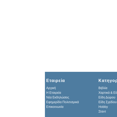
Εταιρεία
Κατηγορ
Αρχική
Βιβλία
H Εταιρεία
Χαρτικά & Εί
Νέα Εκδηλώσεις
Είδη Δώρου
Εφημερίδα Πολιτισμικά
Είδη Σχεδίου
Επικοινωνία
Hobby
Σταντ