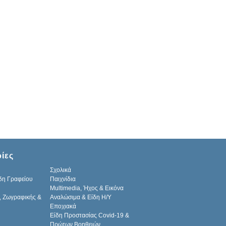
ίες
Σχολικά
δη Γραφείου
Παιχνίδια
Multimedia, Ήχος & Εικόνα
, Ζωγραφικής &
Αναλώσιμα & Είδη Η/Υ
Εποχιακά
Είδη Προστασίας Covid-19 &
Πρώτων Βοηθειών