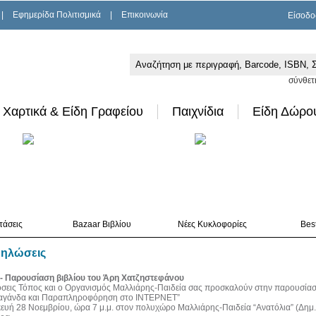
|
Εφημερίδα Πολιτισμικά
|
Επικοινωνία
Είσοδο
σύνθετ
Χαρτικά & Είδη Γραφείου
Παιχνίδια
Είδη Δώρο
τάσεις
Bazaar Βιβλίου
Νέες Κυκλοφορίες
Best
δηλώσεις
 - Παρουσίαση βιβλίου του Άρη Χατζηστεφάνου
όσεις Τόπος και ο Οργανισμός Μαλλιάρης-Παιδεία σας προσκαλούν στην παρουσίασ
αγάνδα και Παραπληροφόρηση στο ΙΝΤΕΡΝΕΤ”
ευή 28 Νοεμβρίου, ώρα 7 μ.μ. στον πολυχώρο Μαλλιάρης-Παιδεία “Ανατόλια” (Δημ.