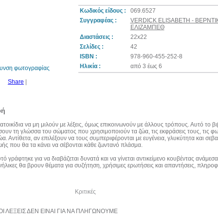
Κωδικός είδους :
069.6527
Συγγραφέας :
VERDICK ELISABETH - ΒΕΡΝΤΙ
ΕΛΙΖΑΜΠΕΘ
Διαστάσεις :
22x22
30%
έκπτωση
Σελίδες :
42
web
ISBN :
978-960-455-252-8
Ηλικία :
από 3 έως 6
θυνση φωτογραφίας
Share
|
φή
ατοικίδια να μη μιλούν με λέξεις, όμως επικοινωνούν με άλλους τρόπους. Αυτό το β
ουν τη γλώσσα του σώματος που χρησιμοποιούν τα ζώα, τις εκφράσεις τους, τις φων
ζώα. Αντίθετα, αν επιλέξουν να τους συμπεριφέρονται με ευγένεια, γλυκύτητα και σεβ
ωής που θα τα κάνει να σέβονται κάθε ζωντανό πλάσμα.
υτό γράφτηκε για να διαβάζεται δυνατά και να γίνεται αντικείμενο κουβέντας ανάμεσα
ενήλικες θα βρουν θέματα για συζήτηση, χρήσιμες ερωτήσεις και απαντήσεις, πληροφ
λία του συγγραφέα
Κριτικές