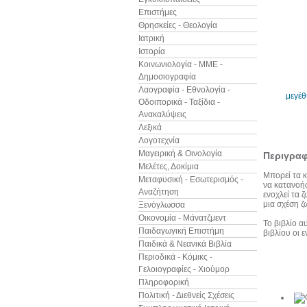
Επιστήμες
Θρησκείες - Θεολογία
Ιατρική
Ιστορία
Κοινωνιολογία - ΜΜΕ -
Δημοσιογραφία
Λαογραφία - Εθνολογία -
μεγέ
Οδοιπορικά - Ταξίδια -
Ανακαλύψεις
Λεξικά
Λογοτεχνία
Μαγειρική & Οινολογία
Περιγρα
Μελέτες, Δοκίμια
Μπορεί τα κ
Μεταφυσική - Εσωτερισμός -
να κατανοήσ
Αναζήτηση
ενοχλεί τα 
μια σχέση ζ
Ξενόγλωσσα
Οικονομία - Μάνατζμεντ
Το βιβλίο α
Παιδαγωγική Επιστήμη
βιβλίου οι 
Παιδικά & Νεανικά Βιβλία
Περιοδικά - Κόμικς -
Γελοιογραφίες - Χιούμορ
Άλλα βιβ
Πληροφορική
Πολιτική - Διεθνείς Σχέσεις