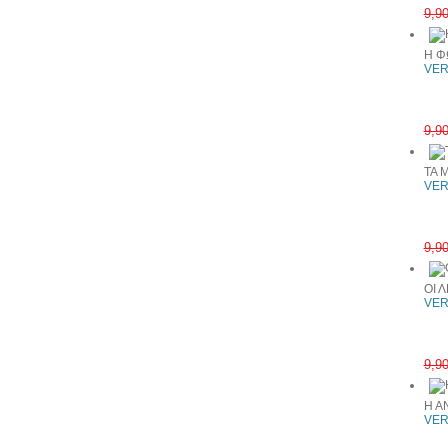
9,9
Η Φ
VER
9,9
ΤΑ 
VER
9,9
ΟΙ 
VER
9,9
Η Α
VER