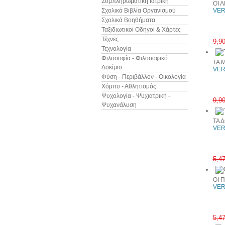
Συμπληρωματική Ιατρική
ΟΙ 
Σχολικά Βιβλία Οργανισμού
VER
Σχολικά Βοηθήματα
Ταξιδιωτικοί Οδηγοί & Χάρτες
Τέχνες
9,9
Τεχνολογία
Φιλοσοφία - Φιλοσοφικό
ΤΑ 
Δοκίμιο
VER
Φύση - Περιβάλλον - Οικολογία
Χόμπυ - Αθλητισμός
Ψυχολογία - Ψυχιατρική -
9,9
Ψυχανάλυση
ΤΑ 
VER
5,4
ΟΙ 
VER
5,4