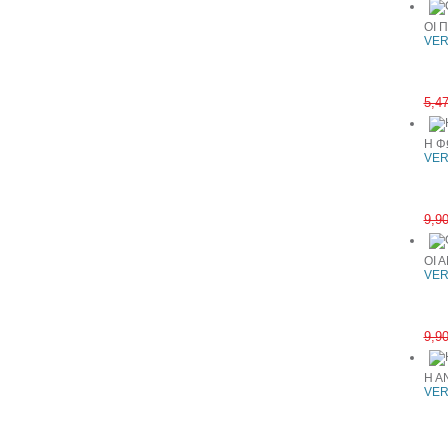
ΟΙ 
VER
5,4
Η Φ
VER
9,9
ΟΙ 
VER
9,9
Η Α
VER