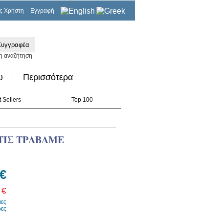
ς Χρήστη
Εγγραφή
0,00€
η αναζήτηση
υ
Περισσότερα
 Sellers
Top 100
 ΤΙΣ ΤΡΑΒΑΜΕ
 €
 €
μες
ρες