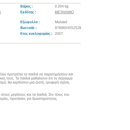
Βάρος :
0.204 kg
Κ
Εκδότης :
ΜΕΤΑΙΧΜΙΟ
Εξώφυλλο :
Μαλακό
Barcode :
9789604552528
Ετος κυκλοφορίας :
2007
ιβλίο προτρέπει τα παιδιά να παρατηρήσουν και
ές τους. Τα παιδιά μαθαίνουν ότι το πείραγμα
ασμό, θα κερδίσουν μια ζεστή, τρυφερή σχέση,
 στους μεγάλους και τα παιδιά. Στο τέλος του
ορίες, προτάσεις για δραστηριότητες.