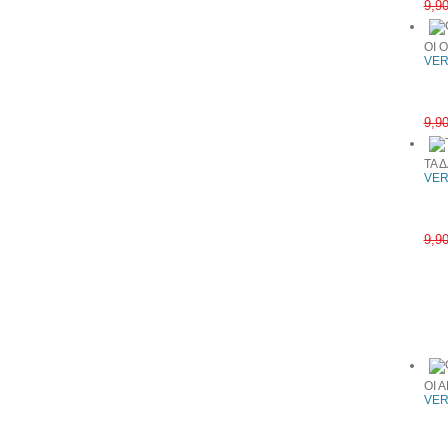
9,9
ΟΙ 
VER
9,9
ΤΑ 
VER
9,9
Συχνά αγ
ΟΙ 
VER