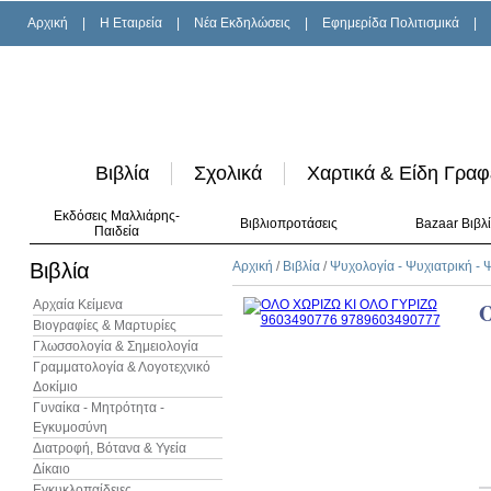
Αρχική
|
H Εταιρεία
|
Νέα Εκδηλώσεις
|
Εφημερίδα Πολιτισμικά
|
Βιβλία
Σχολικά
Χαρτικά & Είδη Γραφ
Εκδόσεις Μαλλιάρης-
Βιβλιοπροτάσεις
Bazaar Βιβλ
Παιδεία
Βιβλία
Αρχική
/
Βιβλία
/
Ψυχολογία - Ψυχιατρική -
Αρχαία Κείμενα
Βιογραφίες & Μαρτυρίες
Γλωσσολογία & Σημειολογία
Γραμματολογία & Λογοτεχνικό
Δοκίμιο
Γυναίκα - Μητρότητα -
Εγκυμοσύνη
Διατροφή, Βότανα & Υγεία
Δίκαιο
Εγκυκλοπαίδειες