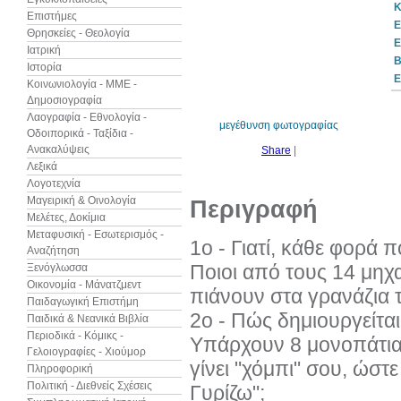
Κ
Επιστήμες
Ε
Θρησκείες - Θεολογία
Ε
Ιατρική
B
Ιστορία
25%
Ε
έκπτωση
Κοινωνιολογία - ΜΜΕ -
web
Δημοσιογραφία
Λαογραφία - Εθνολογία -
μεγέθυνση φωτογραφίας
Οδοιπορικά - Ταξίδια -
Ανακαλύψεις
Share
|
Λεξικά
Λογοτεχνία
Μαγειρική & Οινολογία
Περιγραφή
Μελέτες, Δοκίμια
Μεταφυσική - Εσωτερισμός -
1ο - Γιατί, κάθε φορά 
Αναζήτηση
Ποιοι από τους 14 μηχ
Ξενόγλωσσα
Οικονομία - Μάνατζμεντ
πιάνουν στα γρανάζια 
Παιδαγωγική Επιστήμη
2ο - Πώς δημιουργείται
Παιδικά & Νεανικά Βιβλία
Περιοδικά - Κόμικς -
Υπάρχουν 8 μονοπάτια 
Γελοιογραφίες - Χιούμορ
γίνει "χόμπι" σου, ώστ
Πληροφορική
Πολιτική - Διεθνείς Σχέσεις
Γυρίζω";