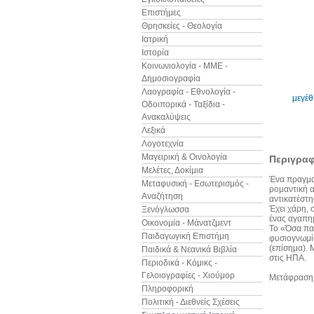
Επιστήμες
Θρησκείες - Θεολογία
Ιατρική
Ιστορία
Κοινωνιολογία - ΜΜΕ -
Δημοσιογραφία
Λαογραφία - Εθνολογία -
μεγέ
Οδοιπορικά - Ταξίδια -
Ανακαλύψεις
Λεξικά
Λογοτεχνία
Μαγειρική & Οινολογία
Περιγρα
Μελέτες, Δοκίμια
Ένα πραγματ
Μεταφυσική - Εσωτερισμός -
ρομαντική α
Αναζήτηση
αντικατέστη
Έχει χάρη, 
Ξενόγλωσσα
ένας αγαπημ
Οικονομία - Μάνατζμεντ
Το «Όσα παί
Παιδαγωγική Επιστήμη
φυσιογνωμία
(επίσημα). 
Παιδικά & Νεανικά Βιβλία
στις ΗΠΑ.
Περιοδικά - Κόμικς -
Γελοιογραφίες - Χιούμορ
Μετάφραση:
Πληροφορική
Πολιτική - Διεθνείς Σχέσεις