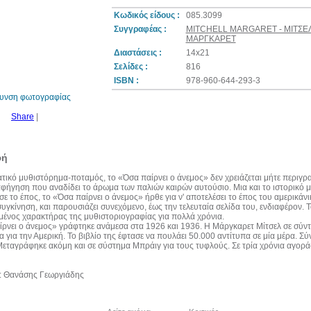
Κωδικός είδους :
085.3099
Συγγραφέας :
MITCHELL MARGARET - ΜΙΤΣΕ
ΜΑΡΓΚΑΡΕΤ
Διαστάσεις :
14x21
10%
έκπτωση
Σελίδες :
816
ISBN :
978-960-644-293-3
θυνση φωτογραφίας
Share
|
φή
ικό μυθιστόρημα-ποταμός, το «Όσα παίρνει ο άνεμος» δεν χρειάζεται μήτε περιγραφ
φήγηση που αναδίδει το άρωμα των παλιών καιρών αυτούσιο. Μια και το ιστορικό μ
σε το έπος, το «Όσα παίρνει ο άνεμος» ήρθε για ν' αποτελέσει το έπος του αμερικάν
συγκίνηση, και παρουσιάζει συνεχόμενο, έως την τελευταία σελίδα του, ενδιαφέρον.
ένος χαρακτήρας της μυθιστοριογραφίας για πολλά χρόνια.
ρνει ο άνεμος» γράφτηκε ανάμεσα στα 1926 και 1936. Η Μάργκαρετ Μίτσελ σε σύντο
 για την Αμερική. Το βιβλίο της έφτασε να πουλάει 50.000 αντίτυπα σε μία μέρα. Σύ
Μεταγράφηκε ακόμη και σε σύστημα Μπράιγ για τους τυφλούς. Σε τρία χρόνια αγο
 Θανάσης Γεωργιάδης