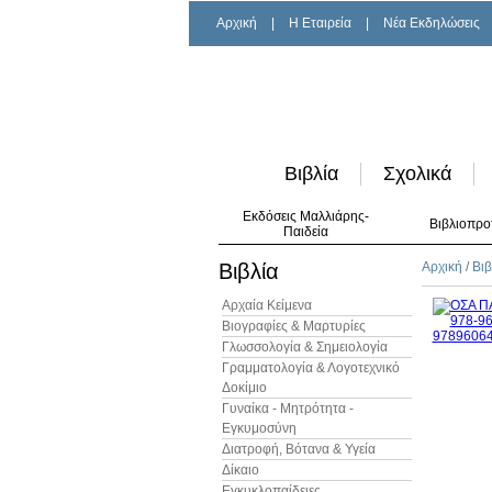
Αρχική
|
H Εταιρεία
|
Νέα Εκδηλώσεις
Βιβλία
Σχολικά
Εκδόσεις Μαλλιάρης-
Βιβλιοπρο
Παιδεία
Βιβλία
Αρχική
/
Βιβ
Αρχαία Κείμενα
Βιογραφίες & Μαρτυρίες
Γλωσσολογία & Σημειολογία
Γραμματολογία & Λογοτεχνικό
Δοκίμιο
Γυναίκα - Μητρότητα -
Εγκυμοσύνη
Διατροφή, Βότανα & Υγεία
Δίκαιο
Εγκυκλοπαίδειες