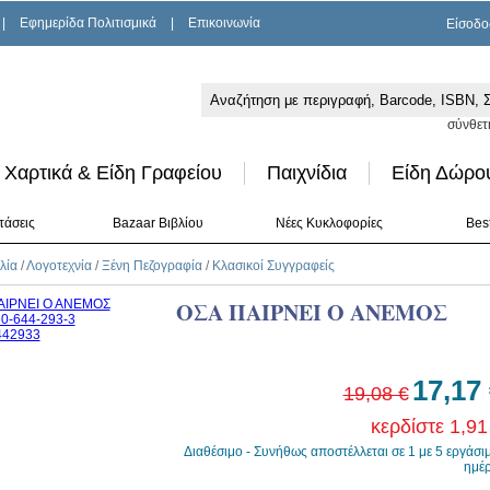
|
Εφημερίδα Πολιτισμικά
|
Επικοινωνία
Είσοδο
σύνθετ
Χαρτικά & Είδη Γραφείου
Παιχνίδια
Είδη Δώρο
τάσεις
Bazaar Βιβλίου
Νέες Κυκλοφορίες
Best
λία
/
Λογοτεχνία
/
Ξένη Πεζογραφία
/
Κλασικοί Συγγραφείς
ΟΣΑ ΠΑΙΡΝΕΙ Ο ΑΝΕΜΟΣ
17,17
19,08 €
κερδίστε 1,91
Διαθέσιμο - Συνήθως αποστέλλεται σε 1 με 5 εργάσι
ημέ