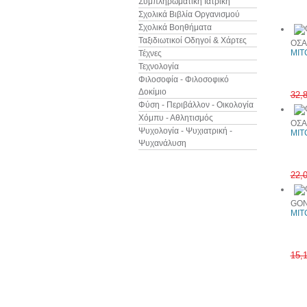
Συμπληρωματική Ιατρική
Άλλα βιβ
Σχολικά Βιβλία Οργανισμού
Σχολικά Βοηθήματα
Ταξιδιωτικοί Οδηγοί & Χάρτες
ΟΣΑ
MIT
Τέχνες
Τεχνολογία
Φιλοσοφία - Φιλοσοφικό
Δοκίμιο
32,
Φύση - Περιβάλλον - Οικολογία
Χόμπυ - Αθλητισμός
ΟΣΑ
Ψυχολογία - Ψυχιατρική -
MIT
Ψυχανάλυση
22,
GON
MIT
15,