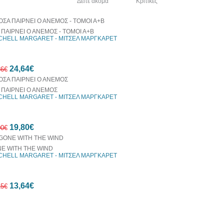
λία του συγγραφέα
Δείτε ακόμα
Κριτικές
 ΠΑΙΡΝΕΙ Ο ΑΝΕΜΟΣ - ΤΟΜΟΙ Α+Β
CHELL MARGARET - ΜΙΤΣΕΛ ΜΑΡΓΚΑΡΕΤ
24,64€
86€
 ΠΑΙΡΝΕΙ Ο ΑΝΕΜΟΣ
CHELL MARGARET - ΜΙΤΣΕΛ ΜΑΡΓΚΑΡΕΤ
25%
19,80€
έκπτωση
00€
web
E WITH THE WIND
CHELL MARGARET - ΜΙΤΣΕΛ ΜΑΡΓΚΑΡΕΤ
10%
13,64€
έκπτωση
15€