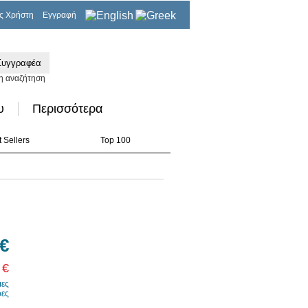
ς Χρήστη
Εγγραφή
0,00€
η αναζήτηση
υ
Περισσότερα
 Sellers
Top 100
 €
 €
μες
ρες