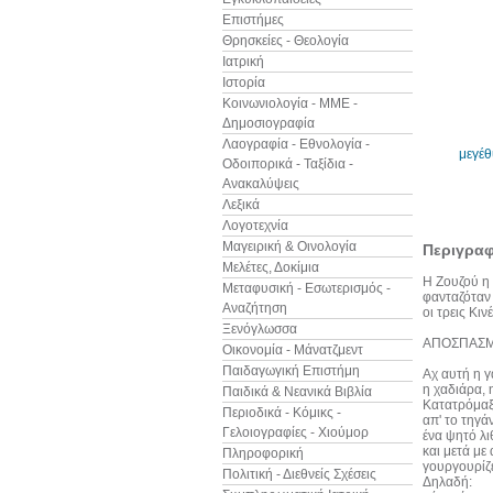
Επιστήμες
Θρησκείες - Θεολογία
Ιατρική
Ιστορία
Κοινωνιολογία - ΜΜΕ -
Δημοσιογραφία
Λαογραφία - Εθνολογία -
μεγέ
Οδοιπορικά - Ταξίδια -
Ανακαλύψεις
Λεξικά
Λογοτεχνία
Μαγειρική & Οινολογία
Περιγρα
Μελέτες, Δοκίμια
Η Ζουζού η 
Μεταφυσική - Εσωτερισμός -
φανταζόταν 
Αναζήτηση
οι τρεις Κιν
Ξενόγλωσσα
ΑΠΟΣΠΑΣ
Οικονομία - Μάνατζμεντ
Παιδαγωγική Επιστήμη
Αχ αυτή η γ
η χαδιάρα, 
Παιδικά & Νεανικά Βιβλία
Κατατρόμαξε
Περιοδικά - Κόμικς -
απ' το τηγά
Γελοιογραφίες - Χιούμορ
ένα ψητό λι
και μετά με 
Πληροφορική
γουργουρίζε
Πολιτική - Διεθνείς Σχέσεις
Δηλαδή: