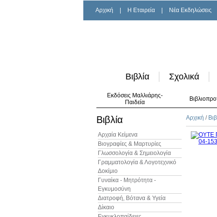
Αρχική
|
H Εταιρεία
|
Νέα Εκδηλώσεις
Βιβλία
Σχολικά
Εκδόσεις Μαλλιάρης-
Βιβλιοπρο
Παιδεία
Βιβλία
Αρχική
/
Βιβ
Αρχαία Κείμενα
Βιογραφίες & Μαρτυρίες
Γλωσσολογία & Σημειολογία
Γραμματολογία & Λογοτεχνικό
Δοκίμιο
Γυναίκα - Μητρότητα -
Εγκυμοσύνη
Διατροφή, Βότανα & Υγεία
Δίκαιο
Εγκυκλοπαίδειες