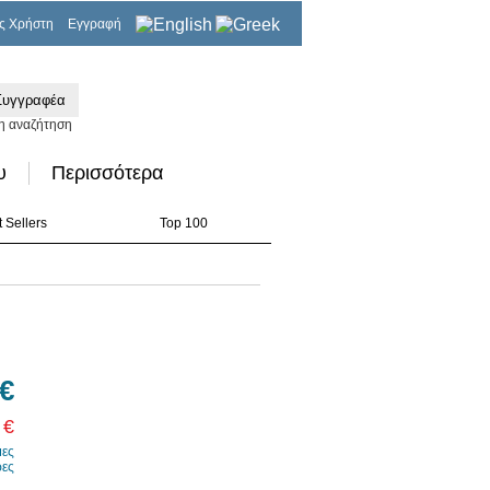
ς Χρήστη
Εγγραφή
0,00€
η αναζήτηση
υ
Περισσότερα
 Sellers
Top 100
 €
 €
μες
ρες