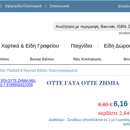
|
Εφημερίδα Πολιτισμικά
|
Επικοινωνία
Είσοδο
σύνθετ
Χαρτικά & Είδη Γραφείου
Παιχνίδια
Είδη Δώρο
τάσεις
Bazaar Βιβλίου
Νέες Κυκλοφορίες
Best
λία
/
Παιδικά & Νεανικά Βιβλία
/
Εικονογραφημένα
ΟΥΤΕ ΓΑΤΑ ΟΥΤΕ ΖΗΜΙΑ
6,16
8,80 €
κερδίστε 2,64
Διαθέσιμο - Συνήθως αποστέλλεται σε 1 με 5 εργάσι
ημέ