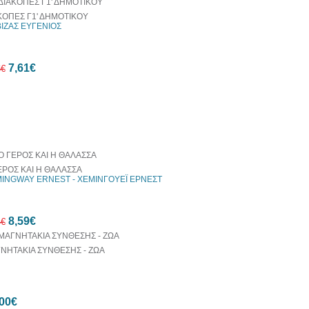
ΚΟΠΕΣ Γ1' ΔΗΜΟΤΙΚΟΥ
ΒΙΖΑΣ ΕΥΓΕΝΙΟΣ
10%
7,61€
έκπτωση
6€
οράζονται μαζί
10%
έκπτωση
ΕΡΟΣ ΚΑΙ Η ΘΑΛΑΣΣΑ
INGWAY ERNEST - ΧΕΜΙΝΓΟΥΕΪ ΕΡΝΕΣΤ
8,59€
4€
ΝΗΤΑΚΙΑ ΣΥΝΘΕΣΗΣ - ΖΩΑ
10%
00€
έκπτωση