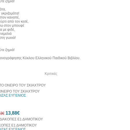
ύτε ζημιά!
άτα,
η γκριζομάτα!
στον καναπέ,
ούρτι από τον κεσέ,
νω στον μπουφέ
α με φιδέ,
ανεμελιά
στη γωνιά!
ύτε ζημιά!
κονογράφησης Κύκλου Ελληνικού Παιδικού Βιβλίου.
λία του συγγραφέα
Κριτικές
ΟΝΕΙΡΟ ΤΟΥ ΣΚΙΑΧΤΡΟΥ
ΒΙΖΑΣ ΕΥΓΕΝΙΟΣ
13,88€
83€
ΚΟΠΕΣ Ε1 ΔΗΜΟΤΙΚΟΥ
ΒΙΖΑΣ ΕΥΓΕΝΙΟΣ