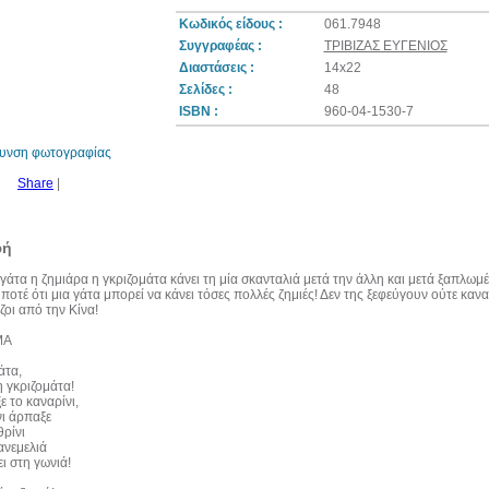
Κωδικός είδους :
061.7948
Συγγραφέας :
ΤΡΙΒΙΖΑΣ ΕΥΓΕΝΙΟΣ
Διαστάσεις :
14x22
30%
Σελίδες :
48
έκπτωση
web
ISBN :
960-04-1530-7
θυνση φωτογραφίας
Share
|
φή
γάτα η ζημιάρα η γκριζομάτα κάνει τη μία σκανταλιά μετά την άλλη και μετά ξαπλωμ
ποτέ ότι μια γάτα μπορεί να κάνει τόσες πολλές ζημιές! Δεν της ξεφεύγουν ούτε κανα
έζοι από την Κίνα!
ΜΑ
άτα,
η γκριζομάτα!
 το καναρίνι,
νι άρπαξε
θρίνι
ανεμελιά
ι στη γωνιά!