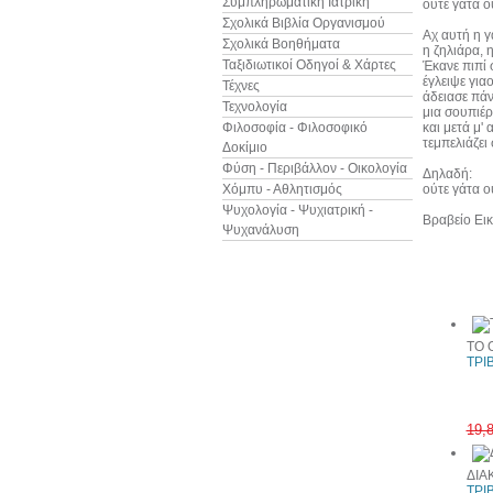
Συμπληρωματική Ιατρική
ούτε γάτα ο
Σχολικά Βιβλία Οργανισμού
Αχ αυτή η γ
Σχολικά Βοηθήματα
η ζηλιάρα, 
Ταξιδιωτικοί Οδηγοί & Χάρτες
Έκανε πιπί 
έγλειψε για
Τέχνες
άδειασε πά
Τεχνολογία
μια σουπιέρ
Φιλοσοφία - Φιλοσοφικό
και μετά μ' 
τεμπελιάζει 
Δοκίμιο
Φύση - Περιβάλλον - Οικολογία
Δηλαδή:
Χόμπυ - Αθλητισμός
ούτε γάτα ο
Ψυχολογία - Ψυχιατρική -
Βραβείο Ει
Ψυχανάλυση
Άλλα βιβ
ΤΟ 
ΤΡΙ
19,
ΔΙΑ
ΤΡΙ