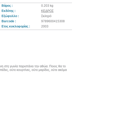
Βάρος :
0.203 kg
Εκδότης :
ΚΕΔΡΟΣ
Εξώφυλλο :
Σκληρό
Barcode :
9789600415308
Ετος κυκλοφορίας :
2003
ένη στη γωνία παριστάνει την αθώα. Ποιος θα το
πέδες, ούτε κουρτίνες, ούτε μαρίδες, ούτε ακόμα