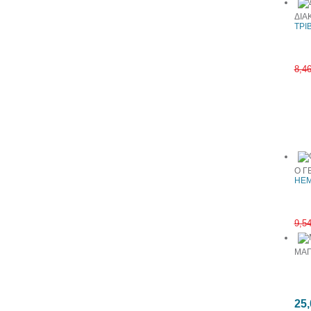
ΔΙΑ
ΤΡΙ
8,4
Συχνά αγ
Ο Γ
HEM
9,5
ΜΑΓ
25,