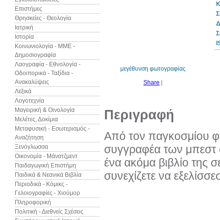
Κ
Επιστήμες
Σ
Θρησκείες - Θεολογία
Δ
Ιατρική
Σ
Ιστορία
10%
I
έκπτωση
Κοινωνιολογία - ΜΜΕ -
Δημοσιογραφία
Λαογραφία - Εθνολογία -
μεγέθυνση φωτογραφίας
Οδοιπορικά - Ταξίδια -
Ανακαλύψεις
Share
|
Λεξικά
Λογοτεχνία
Μαγειρική & Οινολογία
Περιγραφή
Μελέτες, Δοκίμια
Μεταφυσική - Εσωτερισμός -
Από τον παγκοσμίου φή
Αναζήτηση
συγγραφέα των μπεστ σ
Ξενόγλωσσα
Οικονομία - Μάνατζμεντ
ένα ακόμα βιβλίο της σ
Παιδαγωγική Επιστήμη
συνεχίζετε να εξελίσσε
Παιδικά & Νεανικά Βιβλία
Περιοδικά - Κόμικς -
Γελοιογραφίες - Χιούμορ
Πληροφορική
Πολιτική - Διεθνείς Σχέσεις