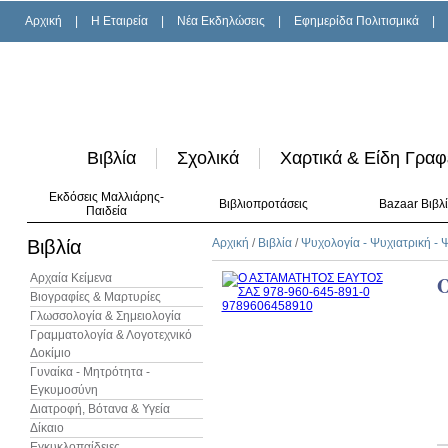
Αρχική
|
H Εταιρεία
|
Νέα Εκδηλώσεις
|
Εφημερίδα Πολιτισμικά
|
Βιβλία
Σχολικά
Χαρτικά & Είδη Γραφ
Εκδόσεις Μαλλιάρης-
Βιβλιοπροτάσεις
Bazaar Βιβλ
Παιδεία
Βιβλία
Αρχική
/
Βιβλία
/
Ψυχολογία - Ψυχιατρική -
Αρχαία Κείμενα
Βιογραφίες & Μαρτυρίες
Γλωσσολογία & Σημειολογία
Γραμματολογία & Λογοτεχνικό
Δοκίμιο
Γυναίκα - Μητρότητα -
Εγκυμοσύνη
Διατροφή, Βότανα & Υγεία
Δίκαιο
Εγκυκλοπαίδειες