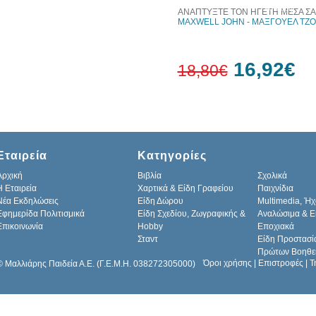
10%
έκπτωση
ΑΝΑΠΤΥΞΤΕ ΤΟΝ ΗΓΕΤΗ ΜΕΣΑ ΣΑΣ
MAXWELL JOHN - ΜΑΞΓΟΥΕΛ ΤΖ
16,92€
18,80€
10%
έκπτωση
Εταιρεία
Κατηγορίες
Αρχική
Βιβλία
Σχολικά
H Εταιρεία
Χαρτικά & Είδη Γραφείου
Παιχνίδια
Νέα Εκδηλώσεις
Είδη Δώρου
Multimedia, Ήχ
Εφημερίδα Πολιτισμικά
Είδη Σχεδίου, Ζωγραφικής &
Αναλώσιμα & Ε
Επικοινωνία
Hobby
Εποχιακά
Σταντ
Είδη Προστασί
Πρώτων Βοηθε
Όροι χρήσης
|
Επιστροφές
|
Τ
© Μαλλιάρης Παιδεία Α.Ε. (Γ.Ε.Μ.Η. 038272305000)