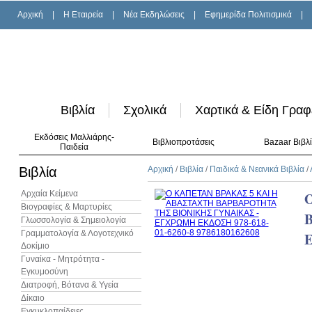
Αρχική
|
H Εταιρεία
|
Νέα Εκδηλώσεις
|
Εφημερίδα Πολιτισμικά
|
Βιβλία
Σχολικά
Χαρτικά & Είδη Γραφ
Εκδόσεις Μαλλιάρης-
Βιβλιοπροτάσεις
Bazaar Βιβλ
Παιδεία
Βιβλία
Αρχική
/
Βιβλία
/
Παιδικά & Νεανικά Βιβλία
/
Αρχαία Κείμενα
Βιογραφίες & Μαρτυρίες
Γλωσσολογία & Σημειολογία
Γραμματολογία & Λογοτεχνικό
Δοκίμιο
Γυναίκα - Μητρότητα -
Εγκυμοσύνη
Διατροφή, Βότανα & Υγεία
Δίκαιο
Εγκυκλοπαίδειες