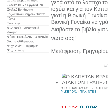
Συμπληρωματική Ιατρική
γερά από το λάστιχο το
Σχολικά Βιβλία Οργανισμού
ισχύει και για τον Καπ
Σχολικά Βοηθήματα
γιατί η Βιονική Γυναίκ
Ταξιδιωτικοί Οδηγοί & Χάρτες
Τέχνες
Βιονική Γυναίκα να γρά
Τεχνολογία
Φιλοσοφία - Φιλοσοφικό
Διαβάστε το βιβλίο για
Δοκίμιο
νώτα σας!
Φύση - Περιβάλλον - Οικολογία
Χόμπυ - Αθλητισμός
Ψυχολογία - Ψυχιατρική -
Μετάφραση: Γρηγορίου
Ψυχανάλυση
Άλλα βιβλία του συγγραφέα
Δεί
Ο ΚΑΠΕΤΑΝ ΒΡΑΚΑΣ 3 - ΚΑΙ Η Ε
PILKEY DAV - ΠΙΛΚΙ ΝΤΕΪΒ
9,99€