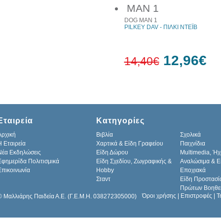
10%
έκπτωση
DOG MAN 1
PILKEY DAV - ΠΙΛΚΙ ΝΤΕΪΒ
12,96€
14,40€
10%
έκπτωση
Εταιρεία
Κατηγορίες
Αρχική
Βιβλία
Σχολικά
H Εταιρεία
Χαρτικά & Είδη Γραφείου
Παιχνίδια
Νέα Εκδηλώσεις
Είδη Δώρου
Multimedia, Ήχ
Εφημερίδα Πολιτισμικά
Είδη Σχεδίου, Ζωγραφικής &
Αναλώσιμα & Ε
Επικοινωνία
Hobby
Εποχιακά
Σταντ
Είδη Προστασί
Πρώτων Βοηθε
Όροι χρήσης
|
Επιστροφές
|
Τ
© Μαλλιάρης Παιδεία Α.Ε. (Γ.Ε.Μ.Η. 038272305000)