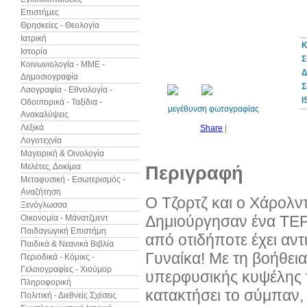
Επιστήμες
Θρησκείες - Θεολογία
Ιατρική
Κ
Ιστορία
10%
Σ
έκπτωση
Κοινωνιολογία - ΜΜΕ -
Δ
Δημοσιογραφία
Σ
Λαογραφία - Εθνολογία -
I
Οδοιπορικά - Ταξίδια -
μεγέθυνση φωτογραφίας
Ανακαλύψεις
Λεξικά
Share
|
Λογοτεχνία
Μαγειρική & Οινολογία
Μελέτες, Δοκίμια
Περιγραφή
Μεταφυσική - Εσωτερισμός -
Αναζήτηση
Ο Τζορτζ και ο Χάρολν
Ξενόγλωσσα
Δημιούργησαν ένα ΤΕΡΑ
Οικονομία - Μάνατζμεντ
Παιδαγωγική Επιστήμη
από οτιδήποτε έχει αντ
Παιδικά & Νεανικά Βιβλία
Γυναίκα! Με τη βοήθεια
Περιοδικά - Κόμικς -
Γελοιογραφίες - Χιούμορ
υπερφυσικής κυψέλης τ
Πληροφορική
κατακτήσει το σύμπαν, 
Πολιτική - Διεθνείς Σχέσεις