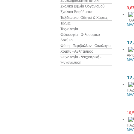
Συμπληρωματική Ιατρική
Σχολικά Βιβλία Οργανισμού
9,6
Σχολικά Βοηθήματα
Ταξιδιωτικοί Οδηγοί & Χάρτες
ΤΟ 
Τέχνες
ΜΑΛ
Τεχνολογία
Φιλοσοφία - Φιλοσοφικό
Δοκίμιο
12,
Φύση - Περιβάλλον - Οικολογία
Χόμπυ - Αθλητισμός
ΑΡΙ
Ψυχολογία - Ψυχιατρική -
ΜΑΛ
Ψυχανάλυση
12,
ΠΑΖ
ΜΑΛ
16,
ΠΑΖ
ΜΑΛ