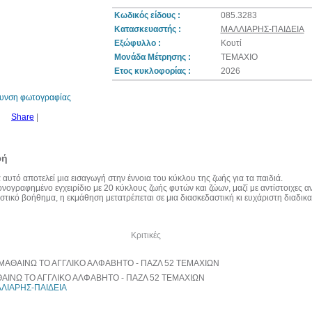
Κωδικός είδους :
085.3283
Κατασκευαστής :
ΜΑΛΛΙΑΡΗΣ-ΠΑΙΔΕΙΑ
Εξώφυλλο :
Κουτί
10%
Μονάδα Μέτρησης :
ΤΕΜΑΧΙΟ
έκπτωση
Ετος κυκλοφορίας :
2026
θυνση φωτογραφίας
Share
|
φή
αυτό αποτελεί μια εισαγωγή στην έννοια του κύκλου της ζωής για τα παιδιά.
κονογραφημένο εγχειρίδιο με 20 κύκλους ζωής φυτών και ζώων, μαζί με αντίστοιχες 
τικό βοήθημα, η εκμάθηση μετατρέπεται σε μια διασκεδαστική κι ευχάριστη διαδικα
 του ίδιου κατασκευαστή
Κριτικές
ΑΙΝΩ ΤΟ ΑΓΓΛΙΚΟ ΑΛΦΑΒΗΤΟ - ΠΑΖΛ 52 ΤΕΜΑΧΙΩΝ
ΛΙΑΡΗΣ-ΠΑΙΔΕΙΑ