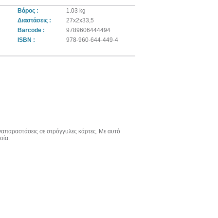
Βάρος :
1.03 kg
Διαστάσεις :
27x2x33,5
Barcode :
9789606444494
ISBN :
978-960-644-449-4
αναπαραστάσεις σε στρόγγυλες κάρτες. Με αυτό
σία.