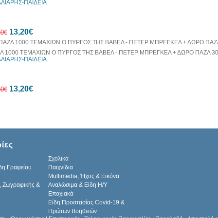
ΛΙΑΡΗΣ-ΠΑΙΔΕΙΑ
20%
13,20€
έκπτωση
50€
Λ 1000 ΤΕΜΑΧΙΩΝ Ο ΠΥΡΓΟΣ ΤΗΣ ΒΑΒΕΛ - ΠΕΤΕΡ ΜΠΡΕΓΚΕΛ + ΔΩΡΟ ΠΑΖΛ 3
ΛΙΑΡΗΣ-ΠΑΙΔΕΙΑ
20%
13,20€
έκπτωση
50€
20%
ίες
έκπτωση
Σχολικά
δη Γραφείου
Παιχνίδια
Multimedia, Ήχος & Εικόνα
, Ζωγραφικής &
Αναλώσιμα & Είδη Η/Υ
Εποχιακά
Είδη Προστασίας Covid-19 &
Πρώτων Βοηθειών