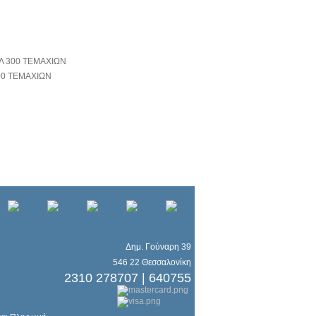
00 ΤΕΜΑΧΙΩΝ
Δημ. Γούναρη 39
546 22 Θεσσαλονίκη
2310 278707 | 640755