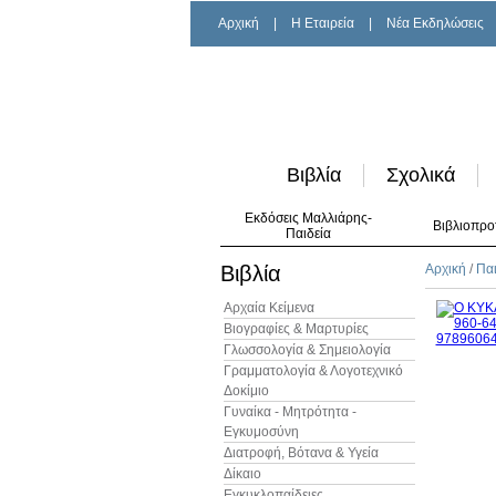
Αρχική
|
H Εταιρεία
|
Νέα Εκδηλώσεις
Βιβλία
Σχολικά
Εκδόσεις Μαλλιάρης-
Βιβλιοπρο
Παιδεία
Βιβλία
Αρχική
/
Παι
Αρχαία Κείμενα
Βιογραφίες & Μαρτυρίες
Γλωσσολογία & Σημειολογία
Γραμματολογία & Λογοτεχνικό
Δοκίμιο
Γυναίκα - Μητρότητα -
Εγκυμοσύνη
Διατροφή, Βότανα & Υγεία
Δίκαιο
Εγκυκλοπαίδειες