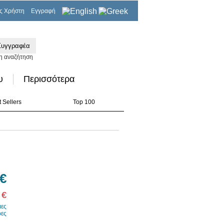
ς Χρήστη
Εγγραφή
0,00€
η αναζήτηση
υ
Περισσότερα
 Sellers
Top 100
 €
 €
μες
ρες