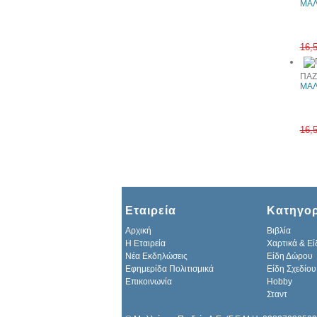
ΜΑΛ
16,
ΠΑΖ
ΜΑΛ
16,
Εταιρεία
Κατηγορ
Αρχική
Βιβλία
H Εταιρεία
Χαρτικά & Εί
Νέα Εκδηλώσεις
Είδη Δώρου
Εφημερίδα Πολιτισμικά
Είδη Σχεδίου
Επικοινωνία
Hobby
Σταντ