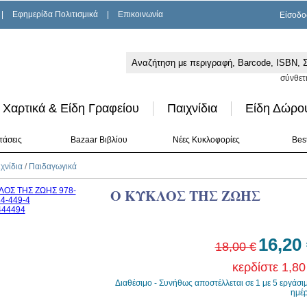
|
Εφημερίδα Πολιτισμικά
|
Επικοινωνία
Είσοδο
σύνθετ
Χαρτικά & Είδη Γραφείου
Παιχνίδια
Είδη Δώρο
τάσεις
Bazaar Βιβλίου
Νέες Κυκλοφορίες
Best
χνίδια
/
Παιδαγωγικά
Ο ΚΥΚΛΟΣ ΤΗΣ ΖΩΗΣ
16,20
18,00 €
κερδίστε 1,80
Διαθέσιμο - Συνήθως αποστέλλεται σε 1 με 5 εργάσι
ημέ