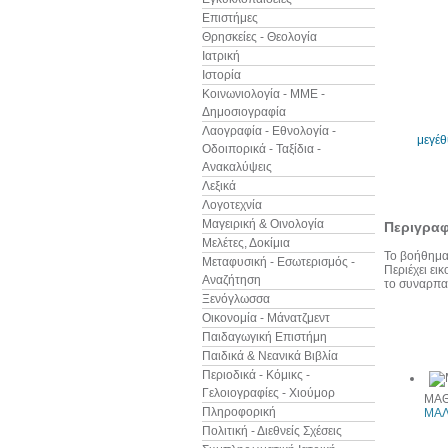
Επιστήμες
Θρησκείες - Θεολογία
Ιατρική
Ιστορία
Κοινωνιολογία - ΜΜΕ -
Δημοσιογραφία
Λαογραφία - Εθνολογία -
μεγέ
Οδοιπορικά - Ταξίδια -
Ανακαλύψεις
Λεξικά
Λογοτεχνία
Μαγειρική & Οινολογία
Περιγρα
Μελέτες, Δοκίμια
Το βοήθημα 
Μεταφυσική - Εσωτερισμός -
Περιέχει ει
Αναζήτηση
το συναρπασ
Ξενόγλωσσα
Οικονομία - Μάνατζμεντ
Παιδαγωγική Επιστήμη
Προιόντα
Παιδικά & Νεανικά Βιβλία
Περιοδικά - Κόμικς -
Γελοιογραφίες - Χιούμορ
ΜΑΘ
Πληροφορική
ΜΑΛ
Πολιτική - Διεθνείς Σχέσεις