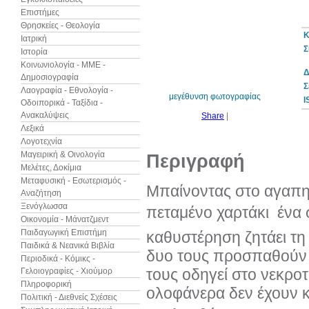
Επιστήμες
Θρησκείες - Θεολογία
Κ
Ιατρική
Σ
Ιστορία
10%
έκπτωση
Κοινωνιολογία - ΜΜΕ -
Δ
Δημοσιογραφία
Σ
Λαογραφία - Εθνολογία -
μεγέθυνση φωτογραφίας
I
Οδοιπορικά - Ταξίδια -
Ανακαλύψεις
Share
|
Λεξικά
Λογοτεχνία
Μαγειρική & Οινολογία
Περιγραφή
Μελέτες, Δοκίμια
Μεταφυσική - Εσωτερισμός -
Μπαίνοντας στο αγαπημ
Αναζήτηση
Ξενόγλωσσα
πεταμένο χαρτάκι  ένα
Οικονομία - Μάνατζμεντ
Παιδαγωγική Επιστήμη
καθυστέρηση ζητάει τη 
Παιδικά & Νεανικά Βιβλία
δυο τους προσπαθούν 
Περιοδικά - Κόμικς -
τους οδηγεί στο νεκροτ
Γελοιογραφίες - Χιούμορ
Πληροφορική
ολοφάνερα δεν έχουν κ
Πολιτική - Διεθνείς Σχέσεις