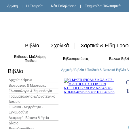
Αρχική
|
H Εταιρεία
|
Νέα Εκδηλώσεις
|
Εφημερίδα Πολιτισμικά
|
Βιβλία
Σχολικά
Χαρτικά & Είδη Γραφ
Εκδόσεις Μαλλιάρης-
Βιβλιοπροτάσεις
Bazaar Βιβλ
Παιδεία
Βιβλία
Αρχική
/
Βιβλία
/
Παιδικά & Νεανικά Βιβλία
/
Αρχαία Κείμενα
Βιογραφίες & Μαρτυρίες
Γλωσσολογία & Σημειολογία
Γραμματολογία & Λογοτεχνικό
Δοκίμιο
Γυναίκα - Μητρότητα -
Εγκυμοσύνη
Διατροφή, Βότανα & Υγεία
Δίκαιο
Εγκυκλοπαίδειες