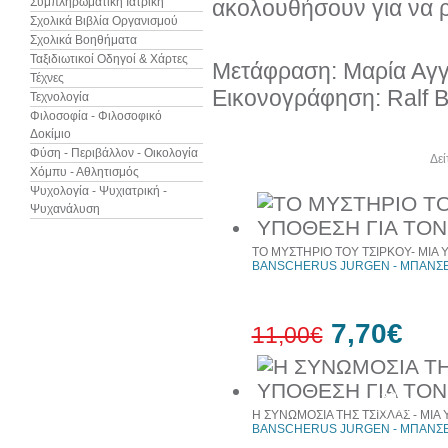
Συμπληρωματική Ιατρική
ακολουθήσουν για να ρ
Σχολικά Βιβλία Οργανισμού
Σχολικά Βοηθήματα
Ταξιδιωτικοί Οδηγοί & Χάρτες
Μετάφραση: Μαρία Αγγε
Τέχνες
Εικονογράφηση: Ralf 
Τεχνολογία
Φιλοσοφία - Φιλοσοφικό
Δοκίμιο
Φύση - Περιβάλλον - Οικολογία
Άλλα βιβλία του συγγραφέα
Δεί
Χόμπυ - Αθλητισμός
Ψυχολογία - Ψυχιατρική -
Ψυχανάλυση
ΤΟ ΜΥΣΤΗΡΙΟ ΤΟΥ ΤΣΙΡΚΟΥ- ΜΙΑ 
BANSCHERUS JURGEN - ΜΠΑΝΣΕ
7,70€
11,00€
30%
έκπτωση
Η ΣΥΝΩΜΟΣΙΑ ΤΗΣ ΤΣΙΧΛΑΣ - ΜΙΑ
web
BANSCHERUS JURGEN - ΜΠΑΝΣΕ