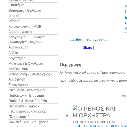
Επιστήμες
Κ
Θρησκείες - Θεολογία
Σ
Ιατρική
Δ
Ιστορία
30%
Σ
έκπτωση
Κοινωνιολογία - ΜΜΕ -
web
I
Δημοσιογραφία
Λαογραφία - Εθνολογία -
μεγέθυνση φωτογραφίας
Οδοιπορικά - Ταξίδια -
Ανακαλύψεις
Share
|
Λεξικά
Λογοτεχνία
Μαγειρική & Οινολογία
Περιγραφή
Μελέτες, Δοκίμια
Ο Ρένος και ο φίλος του ο Τίμος φτάνουν 
Μεταφυσική - Εσωτερισμός -
Αναζήτηση
Ένα ταξίδι στη μαγεία της αφρικάνικης μουσ
Ξενόγλωσσα
Οικονομία - Μάνατζμεντ
Παιδαγωγική Επιστήμη
Άλλα βιβλία του συγγραφέα
Δεί
Παιδικά & Νεανικά Βιβλία
Περιοδικά - Κόμικς -
Γελοιογραφίες - Χιούμορ
Πληροφορική
Πολιτική - Διεθνείς Σχέσεις
Ο ΡΕΝΟΣ ΚΑΙ Η ΟΡΧΗΣΤΡΑ
LE HUCHE MAGALI - ΛΕ ΧΟΥΣ ΜΑ