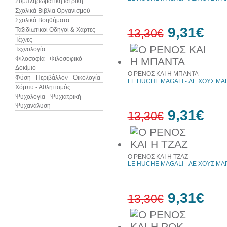
Συμπληρωματική Ιατρική
Σχολικά Βιβλία Οργανισμού
Σχολικά Βοηθήματα
9,31€
Ταξιδιωτικοί Οδηγοί & Χάρτες
13,30€
Τέχνες
Τεχνολογία
Φιλοσοφία - Φιλοσοφικό
30%
Δοκίμιο
έκπτωση
Ο ΡΕΝΟΣ ΚΑΙ Η ΜΠΑΝΤΑ
web
Φύση - Περιβάλλον - Οικολογία
LE HUCHE MAGALI - ΛΕ ΧΟΥΣ ΜΑ
Χόμπυ - Αθλητισμός
Ψυχολογία - Ψυχιατρική -
Ψυχανάλυση
9,31€
13,30€
30%
έκπτωση
Ο ΡΕΝΟΣ ΚΑΙ Η ΤΖΑΖ
web
LE HUCHE MAGALI - ΛΕ ΧΟΥΣ ΜΑ
9,31€
13,30€