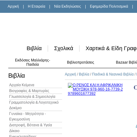
Αρχική
|
H Εταιρεία
|
Νέα Εκδηλώσεις
|
Εφημερίδα Πολιτισμικά
|
Βιβλία
Σχολικά
Χαρτικά & Είδη Γραφ
Εκδόσεις Μαλλιάρης-
Βιβλιοπροτάσεις
Bazaar Βιβλ
Παιδεία
Βιβλία
Αρχική
/
Βιβλία
/
Παιδικά & Νεανικά Βιβλία
/
Αρχαία Κείμενα
Βιογραφίες & Μαρτυρίες
Γλωσσολογία & Σημειολογία
Γραμματολογία & Λογοτεχνικό
Δοκίμιο
Γυναίκα - Μητρότητα -
Εγκυμοσύνη
Διατροφή, Βότανα & Υγεία
Δίκαιο
Εγκυκλοπαίδειες