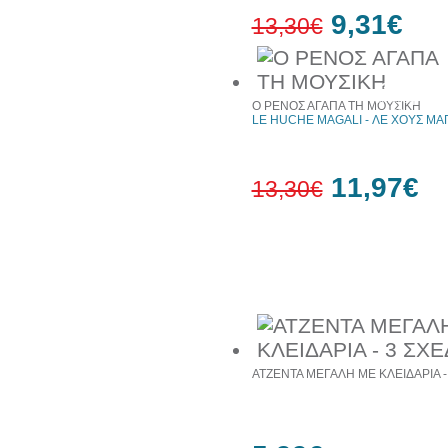
9,31€
13,30€
30%
έκπτωση
Ο ΡΕΝΟΣ ΑΓΑΠΑ ΤΗ ΜΟΥΣΙΚΗ
web
LE HUCHE MAGALI - ΛΕ ΧΟΥΣ ΜΑ
11,97€
13,30€
10%
έκπτωση
Συχνά αγοράζονται μαζί
ΑΤΖΕΝΤΑ ΜΕΓΑΛΗ ΜΕ ΚΛΕΙΔΑΡΙΑ -