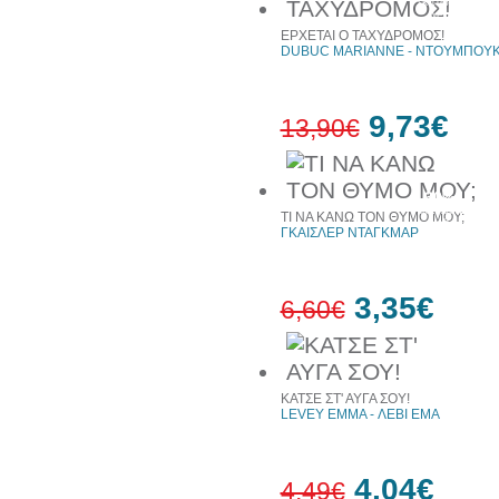
έκπτωση
web
ΕΡΧΕΤΑΙ Ο ΤΑΧΥΔΡΟΜΟΣ!
DUBUC MARIANNE - ΝΤΟΥΜΠΟΥΚ
9,73€
13,90€
30%
έκπτωση
ΤΙ ΝΑ ΚΑΝΩ ΤΟΝ ΘΥΜΟ ΜΟΥ;
web
ΓΚΑΙΣΛΕΡ ΝΤΑΓΚΜΑΡ
3,35€
6,60€
49%
έκπτωση
ΚΑΤΣΕ ΣΤ' ΑΥΓΑ ΣΟΥ!
LEVEY EMMA - ΛΕΒΙ ΕΜΑ
4,04€
4,49€