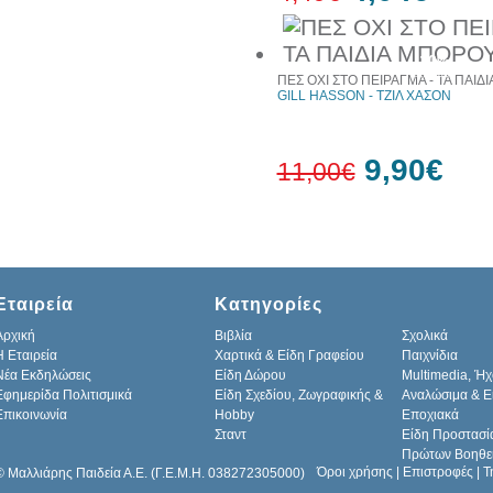
10%
έκπτωση
ΠΕΣ ΟΧΙ ΣΤΟ ΠΕΙΡΑΓΜΑ - ΤΑ ΠΑΙ
GILL HASSON - ΤΖΙΛ ΧΑΣΟΝ
9,90€
11,00€
10%
έκπτωση
Εταιρεία
Κατηγορίες
Αρχική
Βιβλία
Σχολικά
H Εταιρεία
Χαρτικά & Είδη Γραφείου
Παιχνίδια
Νέα Εκδηλώσεις
Είδη Δώρου
Multimedia, Ήχ
Εφημερίδα Πολιτισμικά
Είδη Σχεδίου, Ζωγραφικής &
Αναλώσιμα & Ε
Επικοινωνία
Hobby
Εποχιακά
Σταντ
Είδη Προστασί
Πρώτων Βοηθε
Όροι χρήσης
|
Επιστροφές
|
Τ
© Μαλλιάρης Παιδεία Α.Ε. (Γ.Ε.Μ.Η. 038272305000)