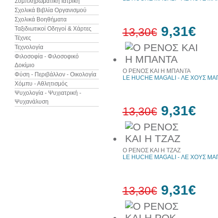
Συμπληρωματική Ιατρική
Σχολικά Βιβλία Οργανισμού
Σχολικά Βοηθήματα
9,31€
Ταξιδιωτικοί Οδηγοί & Χάρτες
13,30€
Τέχνες
Τεχνολογία
Φιλοσοφία - Φιλοσοφικό
30%
Δοκίμιο
έκπτωση
Ο ΡΕΝΟΣ ΚΑΙ Η ΜΠΑΝΤΑ
web
Φύση - Περιβάλλον - Οικολογία
LE HUCHE MAGALI - ΛΕ ΧΟΥΣ ΜΑ
Χόμπυ - Αθλητισμός
Ψυχολογία - Ψυχιατρική -
Ψυχανάλυση
9,31€
13,30€
30%
έκπτωση
Ο ΡΕΝΟΣ ΚΑΙ Η ΤΖΑΖ
web
LE HUCHE MAGALI - ΛΕ ΧΟΥΣ ΜΑ
9,31€
13,30€