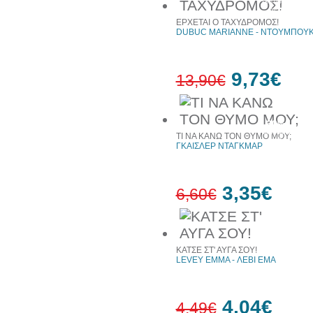
έκπτωση
web
ΕΡΧΕΤΑΙ Ο ΤΑΧΥΔΡΟΜΟΣ!
DUBUC MARIANNE - ΝΤΟΥΜΠΟΥΚ
9,73€
13,90€
30%
έκπτωση
ΤΙ ΝΑ ΚΑΝΩ ΤΟΝ ΘΥΜΟ ΜΟΥ;
web
ΓΚΑΙΣΛΕΡ ΝΤΑΓΚΜΑΡ
3,35€
6,60€
49%
έκπτωση
ΚΑΤΣΕ ΣΤ' ΑΥΓΑ ΣΟΥ!
LEVEY EMMA - ΛΕΒΙ ΕΜΑ
4,04€
4,49€