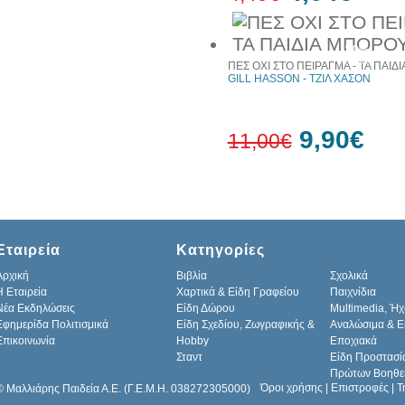
10%
έκπτωση
ΠΕΣ ΟΧΙ ΣΤΟ ΠΕΙΡΑΓΜΑ - ΤΑ ΠΑΙ
GILL HASSON - ΤΖΙΛ ΧΑΣΟΝ
9,90€
11,00€
10%
έκπτωση
Εταιρεία
Κατηγορίες
Αρχική
Βιβλία
Σχολικά
H Εταιρεία
Χαρτικά & Είδη Γραφείου
Παιχνίδια
Νέα Εκδηλώσεις
Είδη Δώρου
Multimedia, Ήχ
Εφημερίδα Πολιτισμικά
Είδη Σχεδίου, Ζωγραφικής &
Αναλώσιμα & Ε
Επικοινωνία
Hobby
Εποχιακά
Σταντ
Είδη Προστασί
Πρώτων Βοηθε
Όροι χρήσης
|
Επιστροφές
|
Τ
© Μαλλιάρης Παιδεία Α.Ε. (Γ.Ε.Μ.Η. 038272305000)