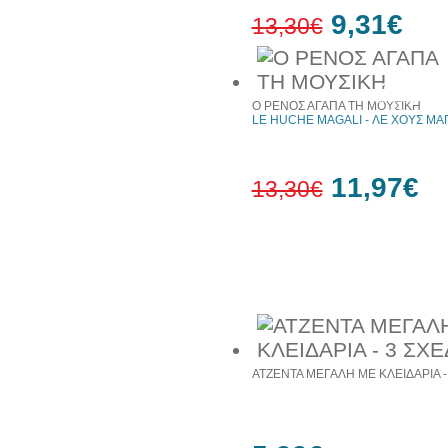
9,31€
13,30€
30%
έκπτωση
Ο ΡΕΝΟΣ ΑΓΑΠΑ ΤΗ ΜΟΥΣΙΚΗ
web
LE HUCHE MAGALI - ΛΕ ΧΟΥΣ ΜΑ
11,97€
13,30€
10%
έκπτωση
Συχνά αγοράζονται μαζί
ΑΤΖΕΝΤΑ ΜΕΓΑΛΗ ΜΕ ΚΛΕΙΔΑΡΙΑ -