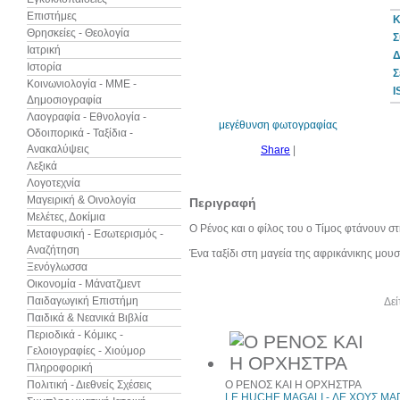
Επιστήμες
Κ
Θρησκείες - Θεολογία
Σ
Ιατρική
Δ
Ιστορία
30%
Σ
έκπτωση
Κοινωνιολογία - ΜΜΕ -
web
I
Δημοσιογραφία
Λαογραφία - Εθνολογία -
μεγέθυνση φωτογραφίας
Οδοιπορικά - Ταξίδια -
Ανακαλύψεις
Share
|
Λεξικά
Λογοτεχνία
Μαγειρική & Οινολογία
Περιγραφή
Μελέτες, Δοκίμια
Ο Ρένος και ο φίλος του ο Τίμος φτάνουν 
Μεταφυσική - Εσωτερισμός -
Αναζήτηση
Ένα ταξίδι στη μαγεία της αφρικάνικης μουσ
Ξενόγλωσσα
Οικονομία - Μάνατζμεντ
Παιδαγωγική Επιστήμη
Άλλα βιβλία του συγγραφέα
Δεί
Παιδικά & Νεανικά Βιβλία
Περιοδικά - Κόμικς -
Γελοιογραφίες - Χιούμορ
Πληροφορική
Πολιτική - Διεθνείς Σχέσεις
Ο ΡΕΝΟΣ ΚΑΙ Η ΟΡΧΗΣΤΡΑ
LE HUCHE MAGALI - ΛΕ ΧΟΥΣ ΜΑ