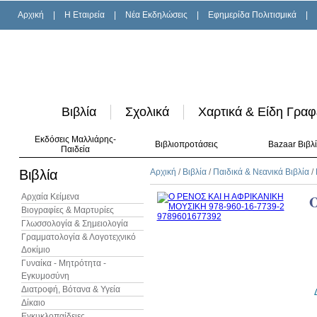
Αρχική
|
H Εταιρεία
|
Νέα Εκδηλώσεις
|
Εφημερίδα Πολιτισμικά
|
Βιβλία
Σχολικά
Χαρτικά & Είδη Γραφ
Εκδόσεις Μαλλιάρης-
Βιβλιοπροτάσεις
Bazaar Βιβλ
Παιδεία
Βιβλία
Αρχική
/
Βιβλία
/
Παιδικά & Νεανικά Βιβλία
/
Αρχαία Κείμενα
Βιογραφίες & Μαρτυρίες
Γλωσσολογία & Σημειολογία
Γραμματολογία & Λογοτεχνικό
Δοκίμιο
Γυναίκα - Μητρότητα -
Εγκυμοσύνη
Διατροφή, Βότανα & Υγεία
Δίκαιο
Εγκυκλοπαίδειες