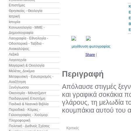
Επιστήμες
Κ
Θρησκείες - Θεολογία
Ε
Ιατρική
Ε
Ιστορία
10%
B
έκπτωση
Κοινωνιολογία - ΜΜΕ -
Ε
Δημοσιογραφία
Λαογραφία - Εθνολογία -
Οδοιπορικά - Ταξίδια -
μεγέθυνση φωτογραφίας
Ανακαλύψεις
Λεξικά
Share
|
Λογοτεχνία
Μαγειρική & Οινολογία
Μελέτες, Δοκίμια
Περιγραφή
Μεταφυσική - Εσωτερισμός -
Αναζήτηση
Απόλαυσε στιγμές ξεγν
Ξενόγλωσσα
και γραφικά σοκάκια πα
Οικονομία - Μάνατζμεντ
Παιδαγωγική Επιστήμη
γλάρους, τη μελωδία το
Παιδικά & Νεανικά Βιβλία
κουμπάκια αυτού του α
Περιοδικά - Κόμικς -
Γελοιογραφίες - Χιούμορ
Πληροφορική
Πολιτική - Διεθνείς Σχέσεις
Κριτικές