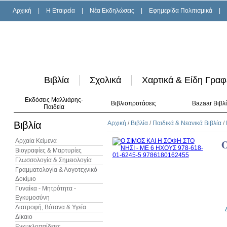
Αρχική
|
H Εταιρεία
|
Νέα Εκδηλώσεις
|
Εφημερίδα Πολιτισμικά
|
Βιβλία
Σχολικά
Χαρτικά & Είδη Γραφ
Εκδόσεις Μαλλιάρης-
Βιβλιοπροτάσεις
Bazaar Βιβλ
Παιδεία
Βιβλία
Αρχική
/
Βιβλία
/
Παιδικά & Νεανικά Βιβλία
/
Αρχαία Κείμενα
Βιογραφίες & Μαρτυρίες
Γλωσσολογία & Σημειολογία
Γραμματολογία & Λογοτεχνικό
Δοκίμιο
Γυναίκα - Μητρότητα -
Εγκυμοσύνη
Διατροφή, Βότανα & Υγεία
Δίκαιο
Εγκυκλοπαίδειες