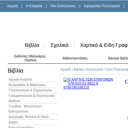
Αρχική
|
H Εταιρεία
|
Νέα Εκδηλώσεις
|
Εφημερίδα Πολιτισμικά
|
Βιβλία
Σχολικά
Χαρτικά & Είδη Γραφ
Εκδόσεις Μαλλιάρης-
Βιβλιοπροτάσεις
Bazaar Βιβλ
Παιδεία
Βιβλία
Αρχική
/
Βιβλία
/
Λογοτεχνία
/
Ξένη Πεζογρα
Αρχαία Κείμενα
Βιογραφίες & Μαρτυρίες
Γλωσσολογία & Σημειολογία
Γραμματολογία & Λογοτεχνικό
Δοκίμιο
Γυναίκα - Μητρότητα -
Εγκυμοσύνη
Διατροφή, Βότανα & Υγεία
Δίκαιο
Εγκυκλοπαίδειες