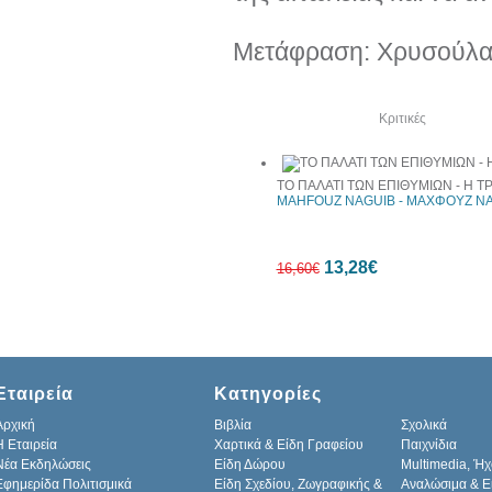
Μετάφραση: Χρυσούλα
Δείτε ακόμα
Κριτικές
ΤΟ ΠΑΛΑΤΙ ΤΩΝ ΕΠΙΘΥΜΙΩΝ - Η ΤΡ
MAHFOUZ NAGUIB - ΜΑΧΦΟΥΖ Ν
13,28€
16,60€
20%
Εταιρεία
Κατηγορίες
έκπτωση
Αρχική
Βιβλία
Σχολικά
H Εταιρεία
Χαρτικά & Είδη Γραφείου
Παιχνίδια
Νέα Εκδηλώσεις
Είδη Δώρου
Multimedia, Ήχ
Εφημερίδα Πολιτισμικά
Είδη Σχεδίου, Ζωγραφικής &
Αναλώσιμα & Ε