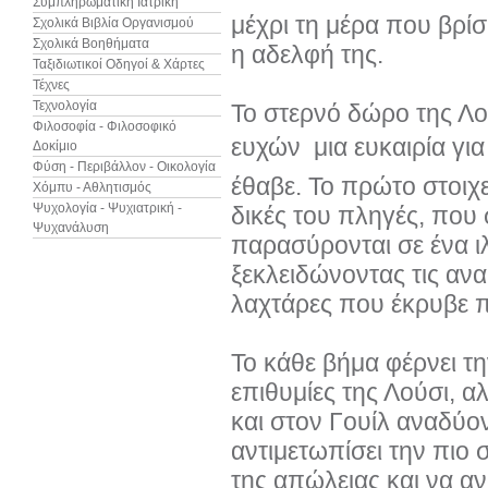
Συμπληρωματική Ιατρική
μέχρι τη μέρα που βρίσ
Σχολικά Βιβλία Οργανισμού
Σχολικά Βοηθήματα
η αδελφή της.
Ταξιδιωτικοί Οδηγοί & Χάρτες
Τέχνες
Τεχνολογία
Το στερνό δώρο της Λο
Φιλοσοφία - Φιλοσοφικό
ευχών  μια ευκαιρία γι
Δοκίμιο
Φύση - Περιβάλλον - Οικολογία
έθαβε. Το πρώτο στοιχε
Χόμπυ - Αθλητισμός
Ψυχολογία - Ψυχιατρική -
δικές του πληγές, που σ
Ψυχανάλυση
παρασύρονται σε ένα ιλ
ξεκλειδώνοντας τις ανα
λαχτάρες που έκρυβε π
Το κάθε βήμα φέρνει τη
επιθυμίες της Λούσι, αλ
και στον Γουίλ αναδύον
αντιμετωπίσει την πιο 
της απώλειας και να αν