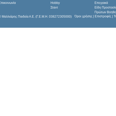
Επικοινωνία
Hobby
Εποχιακά
Σταντ
Είδη Προστασί
Πρώτων Βοηθε
Όροι χρήσης
|
Επιστροφές
|
Τ
© Μαλλιάρης Παιδεία Α.Ε. (Γ.Ε.Μ.Η. 038272305000)