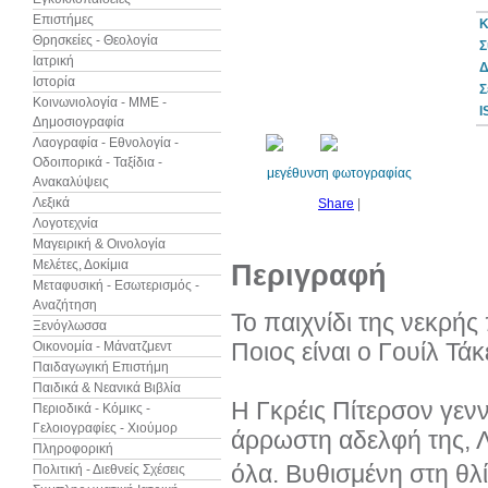
Επιστήμες
Κ
Θρησκείες - Θεολογία
Σ
Ιατρική
Δ
Ιστορία
10%
Σ
έκπτωση
Κοινωνιολογία - ΜΜΕ -
I
Δημοσιογραφία
Λαογραφία - Εθνολογία -
Οδοιπορικά - Ταξίδια -
μεγέθυνση φωτογραφίας
Ανακαλύψεις
Λεξικά
Share
|
Λογοτεχνία
Μαγειρική & Οινολογία
Μελέτες, Δοκίμια
Περιγραφή
Μεταφυσική - Εσωτερισμός -
Αναζήτηση
Το παιχνίδι της νεκρής
Ξενόγλωσσα
Ποιος είναι ο Γουίλ Τάκ
Οικονομία - Μάνατζμεντ
Παιδαγωγική Επιστήμη
Παιδικά & Νεανικά Βιβλία
Η Γκρέις Πίτερσον γεν
Περιοδικά - Κόμικς -
Γελοιογραφίες - Χιούμορ
άρρωστη αδελφή της, Λ
Πληροφορική
όλα. Βυθισμένη στη θλίψ
Πολιτική - Διεθνείς Σχέσεις