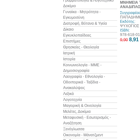
Γραμματολογία & Λογοτεχνικό
ΜΝΗΜΕΙΑ 
Δοκίμιο
ΑΝΑΔΙΠΛΟ
Γυναίκα - Μητρότητα -
Συγγραφέας
ΠΑΠΑΔΗΜΗ
Εγκυμοσύνη
Εκδότης:
Διατροφή, Βότανα & Υγεία
ΨΥΧΟΓΙΟΣ
Δίκαιο
ISBN:
978-618-01
Εγκυκλοπαίδειες
8,91
9,90
Επιστήμες
Θρησκείες - Θεολογία
Ιατρική
Ιστορία
Κοινωνιολογία - ΜΜΕ -
Δημοσιογραφία
Λαογραφία - Εθνολογία -
Οδοιπορικά - Ταξίδια -
Ανακαλύψεις
Λεξικά
Λογοτεχνία
Μαγειρική & Οινολογία
Μελέτες, Δοκίμια
Μεταφυσική - Εσωτερισμός -
Αναζήτηση
Ξενόγλωσσα
Οικονομία - Μάνατζμεντ