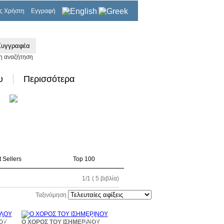
ς Χρήστη
Εγγραφή
0,00€
η αναζήτηση
υ
Περισσότερα
 Sellers
Top 100
1/1 ( 5 βιβλία)
Ταξινόμηση
0%
10%
ΟΥ
Ο ΧΟΡΟΣ ΤΟΥ ΙΣΗΜΕΡΙΝΟΥ
τωση
έκπτωση