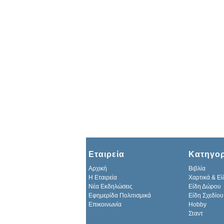
Εταιρεία
Κατηγορ
Αρχική
Βιβλία
H Εταιρεία
Χαρτικά & Εί
Νέα Εκδηλώσεις
Είδη Δώρου
Εφημερίδα Πολιτισμικά
Είδη Σχεδίου
Επικοινωνία
Hobby
Σταντ