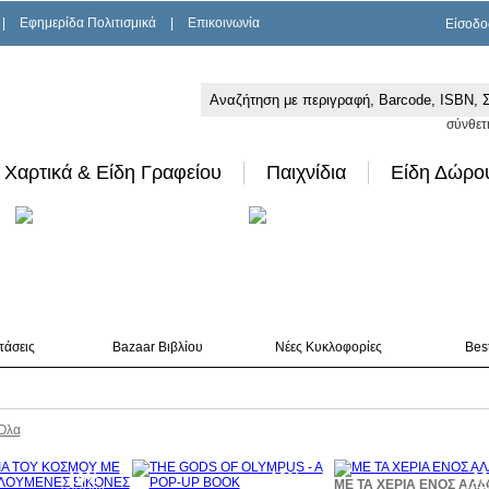
|
Εφημερίδα Πολιτισμικά
|
Επικοινωνία
Είσοδο
σύνθετ
Χαρτικά & Είδη Γραφείου
Παιχνίδια
Είδη Δώρο
τάσεις
Bazaar Βιβλίου
Νέες Κυκλοφορίες
Best
Όλα
10%
10%
1
ΜΕ ΤΑ ΧΕΡΙΑ ΕΝΟΣ ΑΛΛ
έκπτωση
έκπτωση
έκπ