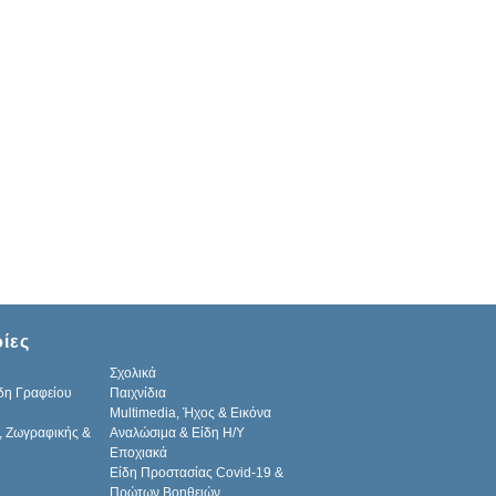
ίες
Σχολικά
δη Γραφείου
Παιχνίδια
Multimedia, Ήχος & Εικόνα
, Ζωγραφικής &
Αναλώσιμα & Είδη Η/Υ
Εποχιακά
Είδη Προστασίας Covid-19 &
Πρώτων Βοηθειών