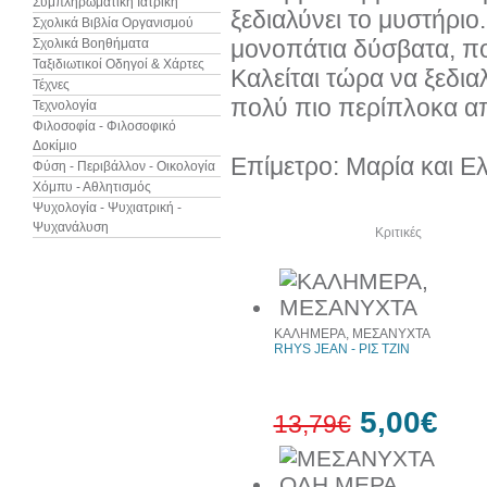
Συμπληρωματική Ιατρική
ξεδιαλύνει το μυστήρι
Σχολικά Βιβλία Οργανισμού
μονοπάτια δύσβατα, πο
Σχολικά Βοηθήματα
Ταξιδιωτικοί Οδηγοί & Χάρτες
Καλείται τώρα να ξεδι
Τέχνες
πολύ πιο περίπλοκα απ
Τεχνολογία
Φιλοσοφία - Φιλοσοφικό
Δοκίμιο
Επίμετρο: Μαρία και Ε
Φύση - Περιβάλλον - Οικολογία
Χόμπυ - Αθλητισμός
Ψυχολογία - Ψυχιατρική -
Ψυχανάλυση
Δείτε ακόμα
Κριτικές
ΚΑΛΗΜΕΡΑ, ΜΕΣΑΝΥΧΤΑ
RHYS JEAN - ΡΙΣ ΤΖΙΝ
5,00€
13,79€