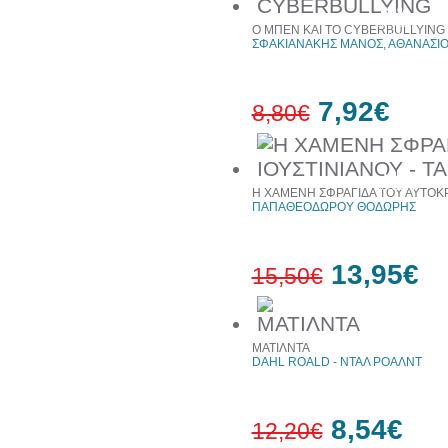
30%
έκπτωση
Ο ΜΠΕΝ ΚΑΙ ΤΟ CYBERBULLYING
web
ΣΦΑΚΙΑΝΑΚΗΣ ΜΑΝΟΣ, ΑΘΑΝΑΣΙΟ
7,92€
8,80€
10%
έκπτωση
Η ΧΑΜΕΝΗ ΣΦΡΑΓΙΔΑ ΤΟΥ ΑΥΤΟΚΡΑ
ΠΑΠΑΘΕΟΔΩΡΟΥ ΘΟΔΩΡΗΣ
13,95€
15,50€
10%
ΜΑΤΙΛΝΤΑ
έκπτωση
DAHL ROALD - ΝΤΑΛ ΡΟΑΛΝΤ
8,54€
12,20€