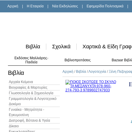
Αρχική
|
H Εταιρεία
|
Νέα Εκδηλώσεις
|
Εφημερίδα Πολιτισμικά
|
Βιβλία
Σχολικά
Χαρτικά & Είδη Γραφ
Εκδόσεις Μαλλιάρης-
Βιβλιοπροτάσεις
Bazaar Βιβλ
Παιδεία
Βιβλία
Αρχική
/
Βιβλία
/
Λογοτεχνία
/
Ξένη Πεζογρα
Αρχαία Κείμενα
Βιογραφίες & Μαρτυρίες
Γλωσσολογία & Σημειολογία
Γραμματολογία & Λογοτεχνικό
Δοκίμιο
Γυναίκα - Μητρότητα -
Εγκυμοσύνη
Διατροφή, Βότανα & Υγεία
Δίκαιο
Εγκυκλοπαίδειες