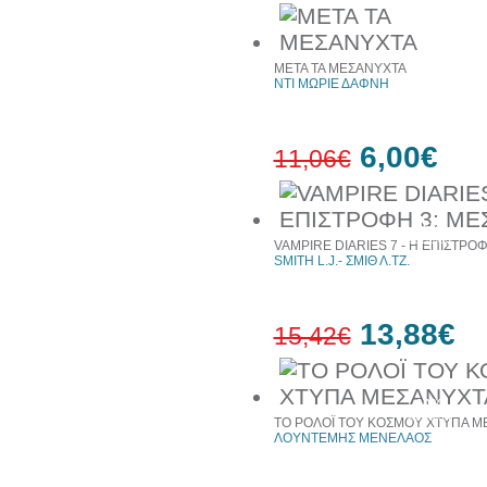
10%
έκπτωση
ΜΕΤΑ ΤΑ ΜΕΣΑΝΥΧΤΑ
ΝΤΙ ΜΩΡΙΕ ΔΑΦΝΗ
6,00€
11,06€
46%
έκπτωση
VAMPIRE DIARIES 7 - Η ΕΠΙΣΤΡΟ
SMITH L.J.- ΣΜΙΘ Λ.ΤΖ.
13,88€
15,42€
10%
έκπτωση
ΤΟ ΡΟΛΟΪ ΤΟΥ ΚΟΣΜΟΥ ΧΤΥΠΑ Μ
ΛΟΥΝΤΕΜΗΣ ΜΕΝΕΛΑΟΣ