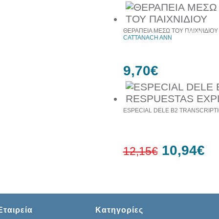
30%
ΘΕΡΑΠΕΙΑ ΜΕΣΩ ΤΟΥ ΠΑΙΧΝΙΔΙΟΥ
έκπτωση
CATTANACH ANN
web
9,70€
ESPECIAL DELE B2 TRANSCRIPTI
10,94€
12,15€
10%
έκπτωση
Εταιρεία
Κατηγορίες