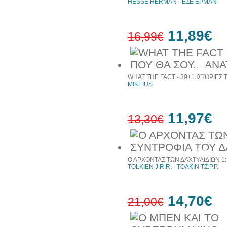
HESSE HERMAN - ΕΣΕ ΕΡΜΑΝ
11,89€
16,99€
30%
έκπτωση
WHAT THE FACT - 39+1 ΙΣΤΟΡΙΕΣ
web
MIKEIUS
11,97€
13,30€
10%
έκπτωση
Ο ΑΡΧΟΝΤΑΣ ΤΩΝ ΔΑΧΤΥΛΙΔΙΩΝ 1:
TOLKIEN J.R.R. - ΤΟΛΚΙΝ ΤΖ.Ρ.Ρ.
14,70€
21,00€