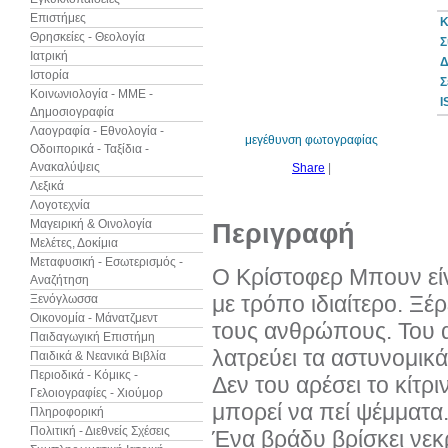
Επιστήμες
Κ
Θρησκείες - Θεολογία
Σ
Ιατρική
Δ
Ιστορία
30%
Σ
έκπτωση
Κοινωνιολογία - ΜΜΕ -
web
I
Δημοσιογραφία
Λαογραφία - Εθνολογία -
μεγέθυνση φωτογραφίας
Οδοιπορικά - Ταξίδια -
Ανακαλύψεις
Share
|
Λεξικά
Λογοτεχνία
Μαγειρική & Οινολογία
Περιγραφή
Μελέτες, Δοκίμια
Μεταφυσική - Εσωτερισμός -
Ο Κρίστοφερ Μπουν είν
Αναζήτηση
με τρόπο ιδιαίτερο. Ξέ
Ξενόγλωσσα
Οικονομία - Μάνατζμεντ
τους ανθρώπους. Του α
Παιδαγωγική Επιστήμη
λατρεύει τα αστυνομικ
Παιδικά & Νεανικά Βιβλία
Περιοδικά - Κόμικς -
Δεν του αρέσει το κίτρι
Γελοιογραφίες - Χιούμορ
μπορεί να πεί ψέμματα
Πληροφορική
Πολιτική - Διεθνείς Σχέσεις
Ένα βράδυ βρίσκει νεκρ