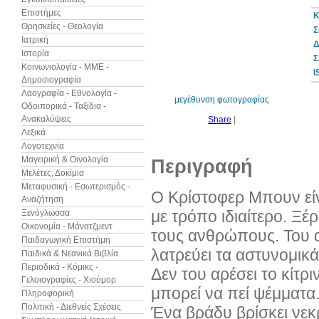
Επιστήμες
Κ
Θρησκείες - Θεολογία
Σ
Ιατρική
Δ
Ιστορία
30%
Σ
έκπτωση
Κοινωνιολογία - ΜΜΕ -
web
I
Δημοσιογραφία
Λαογραφία - Εθνολογία -
μεγέθυνση φωτογραφίας
Οδοιπορικά - Ταξίδια -
Ανακαλύψεις
Share
|
Λεξικά
Λογοτεχνία
Μαγειρική & Οινολογία
Περιγραφή
Μελέτες, Δοκίμια
Μεταφυσική - Εσωτερισμός -
Ο Κρίστοφερ Μπουν είν
Αναζήτηση
με τρόπο ιδιαίτερο. Ξέ
Ξενόγλωσσα
Οικονομία - Μάνατζμεντ
τους ανθρώπους. Του α
Παιδαγωγική Επιστήμη
λατρεύει τα αστυνομικ
Παιδικά & Νεανικά Βιβλία
Περιοδικά - Κόμικς -
Δεν του αρέσει το κίτρι
Γελοιογραφίες - Χιούμορ
μπορεί να πεί ψέμματα
Πληροφορική
Πολιτική - Διεθνείς Σχέσεις
Ένα βράδυ βρίσκει νεκρ