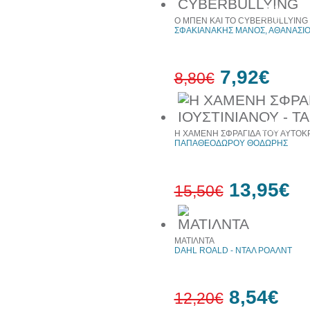
30%
έκπτωση
Ο ΜΠΕΝ ΚΑΙ ΤΟ CYBERBULLYING
web
ΣΦΑΚΙΑΝΑΚΗΣ ΜΑΝΟΣ, ΑΘΑΝΑΣΙΟ
7,92€
8,80€
10%
έκπτωση
Η ΧΑΜΕΝΗ ΣΦΡΑΓΙΔΑ ΤΟΥ ΑΥΤΟΚΡΑ
ΠΑΠΑΘΕΟΔΩΡΟΥ ΘΟΔΩΡΗΣ
13,95€
15,50€
10%
ΜΑΤΙΛΝΤΑ
έκπτωση
DAHL ROALD - ΝΤΑΛ ΡΟΑΛΝΤ
8,54€
12,20€