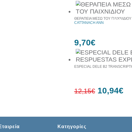
30%
ΘΕΡΑΠΕΙΑ ΜΕΣΩ ΤΟΥ ΠΑΙΧΝΙΔΙΟΥ
έκπτωση
CATTANACH ANN
web
9,70€
ESPECIAL DELE B2 TRANSCRIPTI
10,94€
12,15€
10%
έκπτωση
Εταιρεία
Κατηγορίες