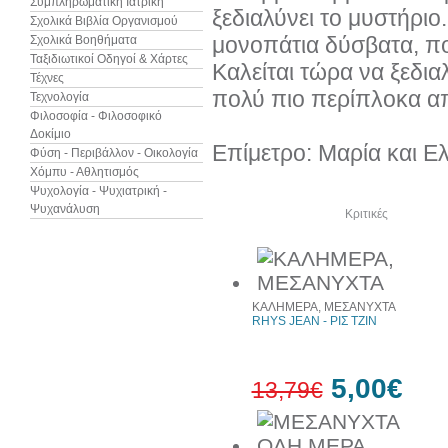
Συμπληρωματική Ιατρική
ξεδιαλύνει το μυστήρι
Σχολικά Βιβλία Οργανισμού
μονοπάτια δύσβατα, πο
Σχολικά Βοηθήματα
Ταξιδιωτικοί Οδηγοί & Χάρτες
Καλείται τώρα να ξεδι
Τέχνες
πολύ πιο περίπλοκα απ
Τεχνολογία
Φιλοσοφία - Φιλοσοφικό
Δοκίμιο
Επίμετρο: Μαρία και Ε
Φύση - Περιβάλλον - Οικολογία
Χόμπυ - Αθλητισμός
Ψυχολογία - Ψυχιατρική -
Ψυχανάλυση
Δείτε ακόμα
Κριτικές
ΚΑΛΗΜΕΡΑ, ΜΕΣΑΝΥΧΤΑ
RHYS JEAN - ΡΙΣ ΤΖΙΝ
5,00€
13,79€