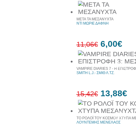
10%
έκπτωση
ΜΕΤΑ ΤΑ ΜΕΣΑΝΥΧΤΑ
ΝΤΙ ΜΩΡΙΕ ΔΑΦΝΗ
6,00€
11,06€
46%
έκπτωση
VAMPIRE DIARIES 7 - Η ΕΠΙΣΤΡΟ
SMITH L.J.- ΣΜΙΘ Λ.ΤΖ.
13,88€
15,42€
10%
έκπτωση
ΤΟ ΡΟΛΟΪ ΤΟΥ ΚΟΣΜΟΥ ΧΤΥΠΑ Μ
ΛΟΥΝΤΕΜΗΣ ΜΕΝΕΛΑΟΣ