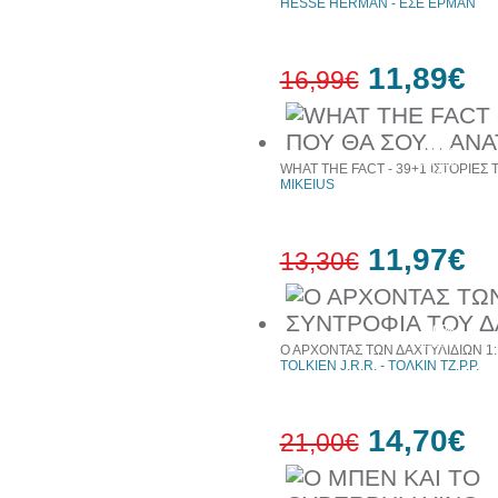
HESSE HERMAN - ΕΣΕ ΕΡΜΑΝ
11,89€
16,99€
30%
έκπτωση
WHAT THE FACT - 39+1 ΙΣΤΟΡΙΕΣ
web
MIKEIUS
11,97€
13,30€
10%
έκπτωση
Ο ΑΡΧΟΝΤΑΣ ΤΩΝ ΔΑΧΤΥΛΙΔΙΩΝ 1:
TOLKIEN J.R.R. - ΤΟΛΚΙΝ ΤΖ.Ρ.Ρ.
14,70€
21,00€