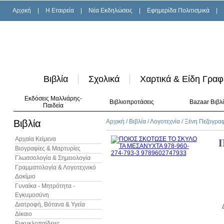
Αρχική
|
H Εταιρεία
|
Νέα Εκδηλώσεις
|
Εφημερίδα Πολιτισμικά
|
Βιβλία
Σχολικά
Χαρτικά & Είδη Γραφ
Εκδόσεις Μαλλιάρης-
Βιβλιοπροτάσεις
Bazaar Βιβλ
Παιδεία
Βιβλία
Αρχική
/
Βιβλία
/
Λογοτεχνία
/
Ξένη Πεζογρα
Αρχαία Κείμενα
Βιογραφίες & Μαρτυρίες
Γλωσσολογία & Σημειολογία
Γραμματολογία & Λογοτεχνικό
Δοκίμιο
Γυναίκα - Μητρότητα -
Εγκυμοσύνη
Διατροφή, Βότανα & Υγεία
Δίκαιο
Εγκυκλοπαίδειες