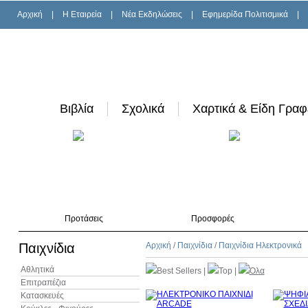
Αρχική
|
H Εταιρεία
|
Νέα Εκδηλώσεις
|
Εφημερίδα Πολιτισμικά
|
Βιβλία
Σχολικά
Χαρτικά & Είδη Γραφ
Προτάσεις
Προσφορές
Παιχνίδια
Αρχική
/
Παιχνίδια
/
Παιχνίδια Ηλεκτρονικά
Αθλητικά
Best Sellers
|
Top
|
Όλα
Επιτραπέζια
Κατασκευές