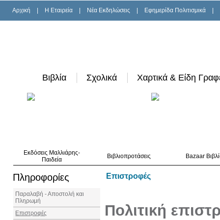
Αρχική
|
H Εταιρεία
|
Νέα Εκδηλώσεις
|
Εφημερίδα Πολιτισμικά
|
Βιβλία
Σχολικά
Χαρτικά & Είδη Γραφ
Εκδόσεις Μαλλιάρης-
Βιβλιοπροτάσεις
Bazaar Βιβλ
Παιδεία
Πληροφορίες
Επιστροφές
Παραλαβή - Αποστολή και
Πληρωμή
Πολιτική επισ
Επιστροφές