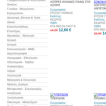
Γραμματολογία & Λογοτεχνικό
ΑΣΠΡΕΣ ΚΗΛΙΔΕΣ ΠΑΝΩ ΣΤΟ
Δοκίμιο
ΑΣΠΡΟ
ΛΟΓΟΤΕ
ΑΝΤΙΓΟ
Γυναίκα - Μητρότητα -
Συγγραφέας:
ΡΙΤΣΟΣ ΓΙΑΝΝΗΣ
Συγγραφέ
Εγκυμοσύνη
Εκδότης:
ΡΙΤΣΟΣ 
Διατροφή, Βότανα & Υγεία
ΚΕΔΡΟΣ
Εκδότης:
Δίκαιο
ISBN:
ΚΕΔΡΟΣ
978-960-04-5407-9
ISBN:
Εγκυκλοπαίδειες
12,60 €
978-960-
14,00
Επιστήμες
14
16,60
Θρησκείες - Θεολογία
Ιατρική
Ιστορία
Κοινωνιολογία - ΜΜΕ -
Δημοσιογραφία
Λαογραφία - Εθνολογία -
Οδοιπορικά - Ταξίδια -
Ανακαλύψεις
Λεξικά
Λογοτεχνία
Μαγειρική & Οινολογία
Μελέτες, Δοκίμια
Μεταφυσική - Εσωτερισμός -
Αναζήτηση
30%
Ξενόγλωσσα
ΥΠΕΡΩΟΝ
ΠΡΩΙΝΟ
έκπτωση
web
Οικονομία - Μάνατζμεντ
Συγγραφέας:
Συγγραφέ