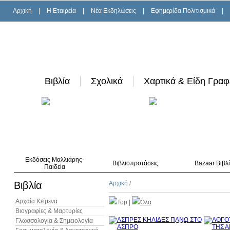
Αρχική
|
H Εταιρεία
|
Νέα Εκδηλώσεις
|
Εφημερίδα Πολιτισμικά
|
Βιβλία
Σχολικά
Χαρτικά & Είδη Γραφ
Εκδόσεις Μαλλιάρης-
Βιβλιοπροτάσεις
Bazaar Βιβλ
Παιδεία
Βιβλία
Αρχική
/
Αρχαία Κείμενα
Top
|
Όλα
Βιογραφίες & Μαρτυρίες
Γλωσσολογία & Σημειολογία
10%
έκπτωση