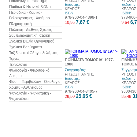
ΡΙΤΣΟΣ ΓΙΑΝΝΗΣ
ΡΙΤΣΟΣ 
Παιδαγωγική Επιστήμη
Εκδότης:
Εκδότης:
Παιδικά & Νεανικά Βιβλία
ΚΕΔΡΟΣ
ΚΕΔΡΟΣ
Περιοδικά - Κόμικς -
ISBN:
ISBN:
978-960-04-4398-1
978-960-
Γελοιογραφίες - Χιούμορ
7,67 €
6,7
10,95
9,64
Πληροφορική
Πολιτική - Διεθνείς Σχέσεις
Συμπληρωματική Ιατρική
Σχολικά Βιβλία Οργανισμού
Σχολικά Βοηθήματα
Ταξιδιωτικοί Οδηγοί & Χάρτες
10%
έκπτωση
Τέχνες
ΠΟΙΗΜΑΤΑ ΤΟΜΟΣ ΙΔ' 1977-
ΓΙΑΝΝΗΣ
1980
ΤΟΜΟΣ Ι
Τεχνολογία
Συγγραφέας:
Συγγραφέ
Φιλοσοφία - Φιλοσοφικό
ΡΙΤΣΟΣ ΓΙΑΝΝΗΣ
ΡΙΤΣΟΣ 
Δοκίμιο
Εκδότης:
Εκδότης:
Φύση - Περιβάλλον - Οικολογία
ΚΕΔΡΟΣ
ΚΕΔΡΟΣ
ISBN:
ISBN:
Χόμπυ - Αθλητισμός
978-960-04-3405-7
9600436
Ψυχολογία - Ψυχιατρική -
25,65 €
31
28,50
35,49
Ψυχανάλυση