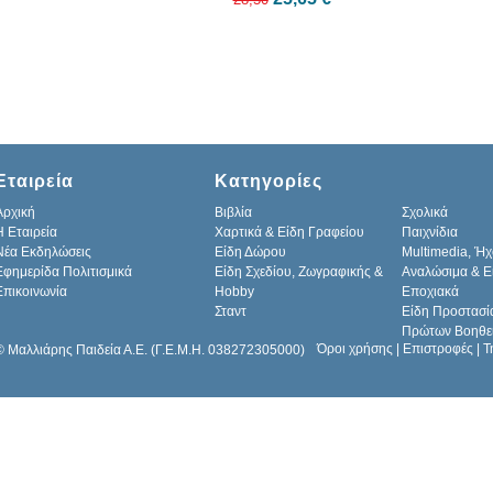
Εταιρεία
Κατηγορίες
Αρχική
Βιβλία
Σχολικά
H Εταιρεία
Χαρτικά & Είδη Γραφείου
Παιχνίδια
Νέα Εκδηλώσεις
Είδη Δώρου
Multimedia, Ήχ
Εφημερίδα Πολιτισμικά
Είδη Σχεδίου, Ζωγραφικής &
Αναλώσιμα & Ε
Επικοινωνία
Hobby
Εποχιακά
Σταντ
Είδη Προστασί
Πρώτων Βοηθε
Όροι χρήσης
|
Επιστροφές
|
Τ
© Μαλλιάρης Παιδεία Α.Ε. (Γ.Ε.Μ.Η. 038272305000)