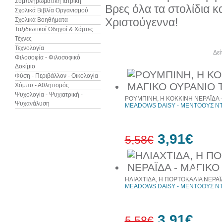
Συμπληρωματική Ιατρική
Βρες όλα τα στολίδια κ
Σχολικά Βιβλία Οργανισμού
Χριστούγεννα!
Σχολικά Βοηθήματα
Ταξιδιωτικοί Οδηγοί & Χάρτες
Τέχνες
Τεχνολογία
Άλλα βιβλία του συγγραφέα
Δεί
Φιλοσοφία - Φιλοσοφικό
Δοκίμιο
Φύση - Περιβάλλον - Οικολογία
Χόμπυ - Αθλητισμός
Ψυχολογία - Ψυχιατρική -
ΡΟΥΜΠΙΝΗ, Η ΚΟΚΚΙΝΗ ΝΕΡΑΪΔΑ 
Ψυχανάλυση
MEADOWS DAISY - ΜΕΝΤΟΟΥΣ ΝΤ
3,91€
5,58€
30%
έκπτωση
ΗΛΙΑΧΤΙΔΑ, Η ΠΟΡΤΟΚΑΛΙΑ ΝΕΡΑΪ
MEADOWS DAISY - ΜΕΝΤΟΟΥΣ ΝΤ
3,91€
5,58€