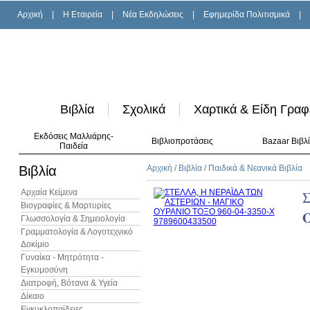
Αρχική
|
H Εταιρεία
|
Νέα Εκδηλώσεις
|
Εφημερίδα Πολιτισμικά
|
Βιβλία
Σχολικά
Χαρτικά & Είδη Γραφ
Εκδόσεις Μαλλιάρης-
Βιβλιοπροτάσεις
Bazaar Βιβλ
Παιδεία
Βιβλία
Αρχική
/
Βιβλία
/
Παιδικά & Νεανικά Βιβλία
Αρχαία Κείμενα
Βιογραφίες & Μαρτυρίες
Γλωσσολογία & Σημειολογία
Γραμματολογία & Λογοτεχνικό
Δοκίμιο
Γυναίκα - Μητρότητα -
Εγκυμοσύνη
Διατροφή, Βότανα & Υγεία
Δίκαιο
Εγκυκλοπαίδειες