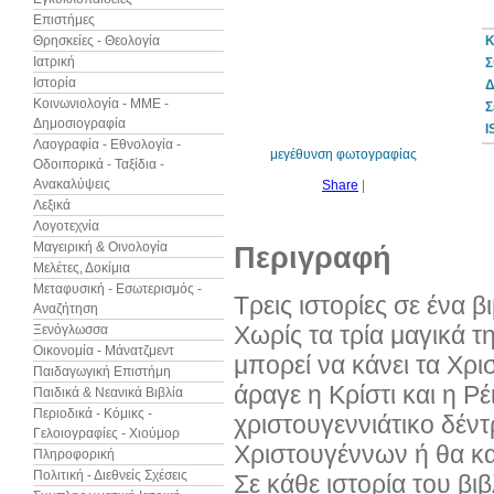
Επιστήμες
Θρησκείες - Θεολογία
Κ
Ιατρική
Σ
Ιστορία
Δ
30%
έκπτωση
Κοινωνιολογία - ΜΜΕ -
Σ
Δημοσιογραφία
I
Λαογραφία - Εθνολογία -
μεγέθυνση φωτογραφίας
Οδοιπορικά - Ταξίδια -
Ανακαλύψεις
Share
|
Λεξικά
Λογοτεχνία
Μαγειρική & Οινολογία
Περιγραφή
Μελέτες, Δοκίμια
Μεταφυσική - Εσωτερισμός -
Τρεις ιστορίες σε ένα βι
Αναζήτηση
Χωρίς τα τρία μαγικά τ
Ξενόγλωσσα
Οικονομία - Μάνατζμεντ
μπορεί να κάνει τα Χρ
Παιδαγωγική Επιστήμη
άραγε η Κρίστι και η Ρ
Παιδικά & Νεανικά Βιβλία
Περιοδικά - Κόμικς -
χριστουγεννιάτικο δέν
Γελοιογραφίες - Χιούμορ
Χριστουγέννων ή θα κα
Πληροφορική
Πολιτική - Διεθνείς Σχέσεις
Σε κάθε ιστορία του βι