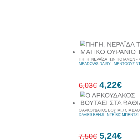
30%
έκπτωση
Συχνά αγοράζονται μαζί
ΠΗΓΗ, ΝΕΡΑΪΔΑ ΤΩΝ ΠΟΤΑΜΩΝ - 
MEADOWS DAISY - ΜΕΝΤΟΟΥΣ ΝΤ
4,22€
6,03€
30%
έκπτωση
Ο ΑΡΚΟΥΔΑΚΟΣ ΒΟΥΤΑΕΙ ΣΤΑ ΒΑΘ
web
DAVIES BENJI - ΝΤΕΪΒΙΣ ΜΠΕΝΤΖΙ
5,24€
7,50€