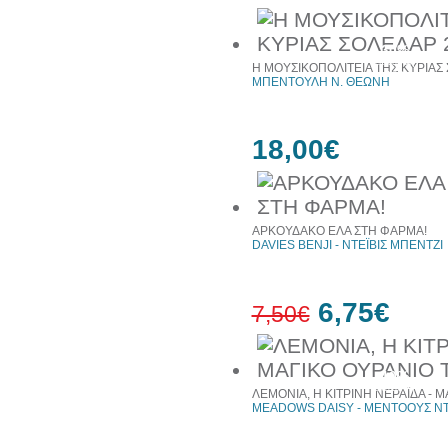
30%
έκπτωση
Η ΜΟΥΣΙΚΟΠΟΛΙΤΕΙΑ ΤΗΣ ΚΥΡΙΑΣ
web
ΜΠΕΝΤΟΥΛΗ Ν. ΘΕΩΝΗ
18,00€
ΑΡΚΟΥΔΑΚΟ ΕΛΑ ΣΤΗ ΦΑΡΜΑ!
DAVIES BENJI - ΝΤΕΪΒΙΣ ΜΠΕΝΤΖΙ
6,75€
7,50€
10%
έκπτωση
ΛΕΜΟΝΙΑ, Η ΚΙΤΡΙΝΗ ΝΕΡΑΪΔΑ - 
MEADOWS DAISY - ΜΕΝΤΟΟΥΣ ΝΤ